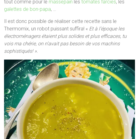
tout comme pour le
massepain
les
tomates farcies
, les
galettes de bon-papa
, …
Il est donc possible de réaliser cette recette sans le
Thermomix, un robot puissant suffira! «
Et à l’époque les
électroménagers étaient plus solides
et plus efficaces,
tu
vois ma chérie, on n’avait pas besoin de vos machins
sophistiqués! ».