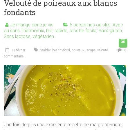
Velouté de poireaux aux blancs
fondants
Je mange donc je vis
6 personnes ou plus
,
Avec
ou sans Thermomix
,
bio
,
rapide
,
recette facile
,
Sans gluten
,
Sans lactose
,
végétarien
11 février
healthy
,
healthyfood
,
poireaux
,
soupe
,
velouté
0
commentaire
Une fois de plus une excellente recette de ma grand-mère,