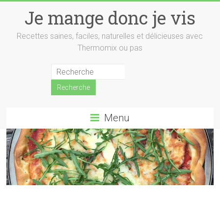
Skip
Je mange donc je vis
to
content
Recettes saines, faciles, naturelles et délicieuses avec
Thermomix ou pas
Menu