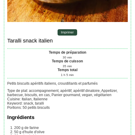
Imprimer
Taralli snack italien
Temps de préparation
30
min
Temps de cuisson
35
min
Temps total
1
h
5
min
Petits biscuits apéritifs italiens, croustillants et parfumés
Type de plat:
accompagnement, apéritif, apéritif dinatoire, Appetizer,
barbecue, biscuits, en cas, Panier gourmand, vegan, végétarien
Cuisine:
Italian, Italienne
Keyword:
snack, taralli
Portions
:
50
petits biscuits
Ingrédients
200
g
de farine
50
g
d'huile d'olive