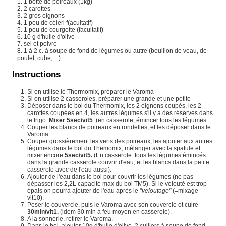
1
botte
de poireaux
(1kg)
2
carottes
2
gros
oignons
1
peu
de céleri
f(acultatif)
1
peu
de courgette
(facultatif)
10
g
d'huile d'olive
sel et poivre
1 à 2
c. à soupe
de fond de légumes
ou autre (bouillon de veau, de
poulet, cube,…)
Instructions
Si on utilise le Thermomix, préparer le Varoma
Si on utilise 2 casseroles, préparer une grande et une petite
Déposer dans le bol du Thermomix, les 2 oignons coupés, les 2
carottes coupées en 4, les autres légumes s'il y a des réserves dans
le frigo.
Mixer 5sec/vit5
. (en casserole, émincer tous les légumes.
Couper les blancs de poireaux en rondelles, et les déposer dans le
Varoma.
Couper grossièrement les verts des poireaux, les ajouter aux autres
légumes dans le bol du Themomix, mélanger avec la spatule et
mixer encore
5sec/vit5.
(En casserole: tous les légumes émincés
dans la grande casserole couvrir d'eau, et les blancs dans la petite
casserole avec de l'eau aussi).
Ajouter de l'eau dans le bol pour couvrir les légumes (ne pas
dépasser les 2,2L capacité max du bol TM5). Si le velouté est trop
épais on pourra ajouter de l'eau après le "
veloutage"
(=mixage
vit10).
Poser le couvercle, puis le Varoma avec son couvercle et cuire
30min/vit1.
(idem 30 min à feu moyen en casserole).
A la sonnerie, retirer le Varoma.