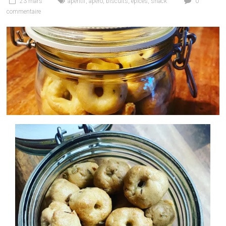
23 mars
apéritif
,
apéro
,
biscuits
,
epices
,
snack
0
commentaire