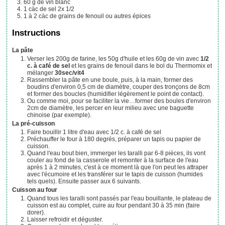
60
g
de vin blanc
1
càc
de sel
2x 1/2
1 à 2
càc
de grains de fenouil
ou autres épices
Instructions
La pâte
Verser les 200g de farine, les 50g d'huile et les 60g de vin avec
1/2
c. à café de sel
et les grains de fenouil dans le bol du Thermomix et
mélanger
30sec/vit4
Rassembler la pâte en une boule, puis, à la main, former des
boudins d'environ 0,5 cm de diamètre, couper des tronçons de 8cm
et former des boucles (humidifier légèrement le point de contact).
Ou comme moi, pour se faciliter la vie…former des boules d'environ
2cm de diamètre, les percer en leur milieu avec une baguette
chinoise (par exemple).
La pré-cuisson
Faire bouillir 1 litre d'eau avec 1/2 c. à café de sel
Préchauffer le four à 180 degrés, préparer un tapis ou papier de
cuisson.
Quand l'eau bout bien, immerger les taralli par 6-8 pièces, ils vont
couler au fond de la casserole et remonter à la surface de l'eau
après 1 à 2 minutes, c'est à ce moment là que l'on peut les attraper
avec l'écumoire et les transférer sur le tapis de cuisson (humides
tels quels). Ensuite passer aux 6 suivants.
Cuisson au four
Quand tous les taralli sont passés par l'eau bouillante, le plateau de
cuisson est au complet, cuire au four pendant 30 à 35 min (faire
dorer).
Laisser refroidir et déguster.