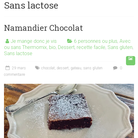
Sans lactose
Namandier Chocolat
Je mange donc je vis
6 personnes ou plus
,
Avec
ou sans Thermomix
,
bio
,
Dessert
,
recette facile
,
Sans gluten
,
Sans lactose
29 mars
chocolat
,
dessert
,
gateau
,
sans gluten
0
commentaire