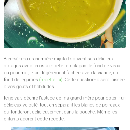
Bien-sûr ma grand-mère mijotait souvent ses délicieux
potages avec un os à moelle remplaçant le fond de veau
ou pour moi, étant légèrement fâchée avec la viande, un
fond de légumes
(recette ici)
. Cette question-là sera laissée
à vos goûts et habitudes.
Ici je vais décrire l’astuce de ma grand-mère pour obtenir un
délicieux velouté, tout en séparant les blancs de poireaux
qui fonderont délicieusement dans la bouche. Même les
enfants adorent cette recette.