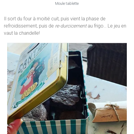
Moule tablette
Il sort du four à moitié cuit, puis vient la phase de
refroidissement, puis de
re-durcicement
au frigo… Le jeu en
vaut la chandelle!