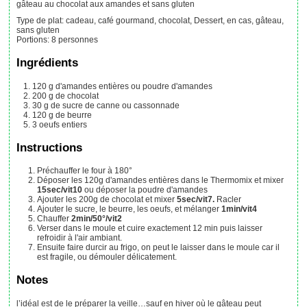
gâteau au chocolat aux amandes et sans gluten
Type de plat:
cadeau, café gourmand, chocolat, Dessert, en cas, gâteau,
sans gluten
Portions
:
8
personnes
Ingrédients
120
g
d'amandes entières ou poudre d'amandes
200
g
de chocolat
30
g
de sucre de canne ou cassonnade
120
g
de beurre
3
oeufs entiers
Instructions
Préchauffer le four à 180°
Déposer les 120g d'amandes entières dans le Thermomix et mixer
15sec/vit10
ou
déposer la poudre d'amandes
Ajouter les 200g de chocolat et mixer
5sec/vit7.
Racler
Ajouter le sucre, le beurre, les oeufs, et mélanger
1min/vit4
Chauffer
2min/50°/vit2
Verser dans le moule et cuire exactement 12 min puis laisser
refroidir à l'air ambiant.
Ensuite faire durcir au frigo, on peut le laisser dans le moule car il
est fragile, ou démouler délicatement.
Notes
l’idéal est de le préparer la veille…sauf en hiver où le gâteau peut