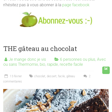
n’hésitez pas à vous abonner à la
page facebook
THE gâteau au chocolat
Je mange donc je vis
6 personnes ou plus
,
Avec
ou sans Thermomix
,
bio
,
rapide
,
recette facile
13 février
chocolat
,
dessert
,
facile
,
gâteau
2
commentaires