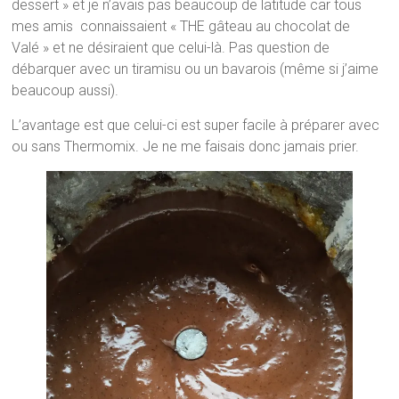
dessert » et je n’avais pas beaucoup de latitude car tous
mes amis connaissaient « THE gâteau au chocolat de
Valé » et ne désiraient que celui-là. Pas question de
débarquer avec un tiramisu ou un bavarois (même si j’aime
beaucoup aussi).
L’avantage est que celui-ci est super facile à préparer avec
ou sans Thermomix. Je ne me faisais donc jamais prier.