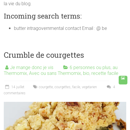
la vie du blog.
Incoming search terms:
butter intragovernmental contact Email : @ be
Crumble de courgettes
Je mange donc je vis
6 personnes ou plus
,
au
Thermomix
,
Avec ou sans Thermomix
,
bio
,
recette facile
14 juillet
courgette
,
courgettes
,
facile
,
vegetarien
4
commentaires