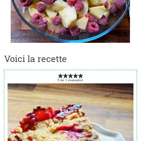
Voici la recette
5
de
1
évaluation