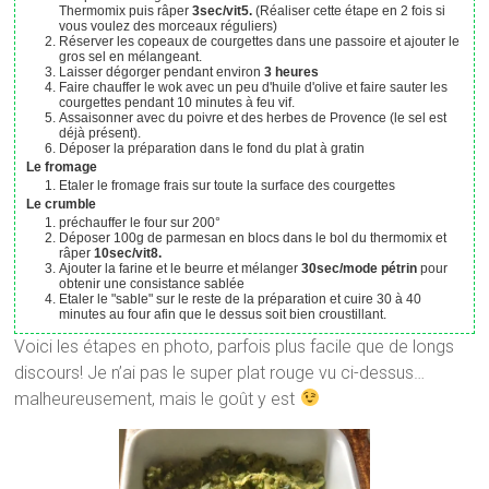
Thermomix puis râper
3sec/vit5.
(Réaliser cette étape en 2 fois si
vous voulez des morceaux réguliers)
Réserver les copeaux de courgettes dans une passoire et ajouter le
gros sel en mélangeant.
Laisser dégorger pendant environ
3 heures
Faire chauffer le wok avec un peu d'huile d'olive et faire sauter les
courgettes pendant 10 minutes à feu vif.
Assaisonner avec du poivre et des herbes de Provence (le sel est
déjà présent).
Déposer la préparation dans le fond du plat à gratin
Le fromage
Etaler le fromage frais sur toute la surface des courgettes
Le crumble
préchauffer le four sur 200°
Déposer 100g de parmesan en blocs dans le bol du thermomix et
râper
10sec/vit8.
Ajouter la farine et le beurre et mélanger
30sec/mode pétrin
pour
obtenir une consistance sablée
Etaler le "sable" sur le reste de la préparation et cuire 30 à 40
minutes au four afin que le dessus soit bien croustillant.
Voici les étapes en photo, parfois plus facile que de longs
discours! Je n’ai pas le super plat rouge vu ci-dessus…
malheureusement, mais le goût y est