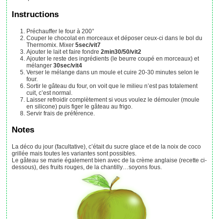
Instructions
Préchauffer le four à 200°
Couper le chocolat en morceaux et déposer ceux-ci dans le bol du
Thermomix. Mixer
5sec/vit7
Ajouter le lait et faire fondre
2min30/50/vit2
Ajouter le reste des ingrédients (le beurre coupé en morceaux) et
mélanger
30sec/vit4
Verser le mélange dans un moule et cuire 20-30 minutes selon le
four.
Sortir le gâteau du four, on voit que le milieu n’est pas totalement
cuit, c’est normal.
Laisser refroidir complètement si vous voulez le démouler (moule
en silicone) puis figer le gâteau au frigo.
Servir frais de préférence.
Notes
La déco du jour (facultative), c’était du sucre glace et de la noix de coco
grillée mais toutes les variantes sont possibles.
Le gâteau se marie également bien avec de la crème anglaise (recette ci-
dessous), des fruits rouges, de la chantilly…soyons fous.