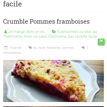
facile
Crumble Pommes framboises
Je mange donc je vis
6 personnes ou plus
,
au
Thermomix
,
Avec ou sans Thermomix
,
bio
,
recette facile
16 janvier
bio
,
facile
,
framboises
,
pommes
2
commentaires