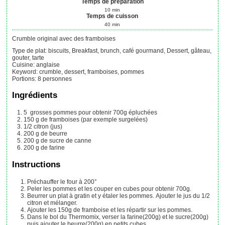
Temps de préparation
10
min
Temps de cuisson
40
min
Crumble original avec des framboises
Type de plat:
biscuits, Breakfast, brunch, café gourmand, Dessert, gâteau,
gouter, tarte
Cuisine:
anglaise
Keyword:
crumble, dessert, framboises, pommes
Portions
:
8
personnes
Ingrédients
5
grosses pommes pour obtenir 700g épluchées
150
g
de framboises (par exemple surgelées)
1/2
citron (jus)
200
g
de beurre
200
g
de sucre de canne
200
g
de farine
Instructions
Préchauffer le four à 200°
Peler les pommes et les couper en cubes pour obtenir 700g.
Beurrer un plat à gratin et y étaler les pommes. Ajouter le jus du 1/2
citron et mélanger.
Ajouter les 150g de framboise et les répartir sur les pommes.
Dans le bol du Thermomix, verser la farine(200g) et le sucre(200g)
puis ajouter le beurre(200g) en petits cubes.