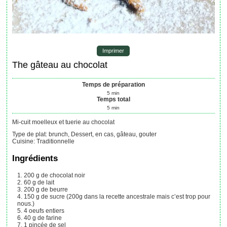
Imprimer
The gâteau au chocolat
Temps de préparation
5
min
Temps total
5
min
Mi-cuit moelleux et tuerie au chocolat
Type de plat:
brunch, Dessert, en cas, gâteau, gouter
Cuisine:
Traditionnelle
Ingrédients
200
g
de chocolat noir
60
g
de lait
200
g
de beurre
150
g
de sucre
(200g dans la recette ancestrale mais c’est trop pour
nous.)
4
oeufs entiers
40
g
de farine
1
pincée
de sel