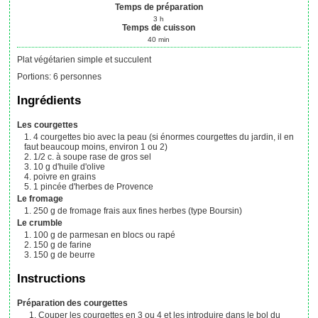
Temps de préparation
3
h
Temps de cuisson
40
min
Plat végétarien simple et succulent
Portions
:
6
personnes
Ingrédients
Les courgettes
4
courgettes bio avec la peau
(si énormes courgettes du jardin, il en
faut beaucoup moins, environ 1 ou 2)
1/2
c. à soupe rase
de gros sel
10
g
d'huile d'olive
poivre en grains
1
pincée
d'herbes de Provence
Le fromage
250
g
de fromage frais aux fines herbes (type Boursin)
Le crumble
100
g
de parmesan en blocs ou rapé
150
g
de farine
150
g
de beurre
Instructions
Préparation des courgettes
Couper les courgettes en 3 ou 4 et les introduire dans le bol du