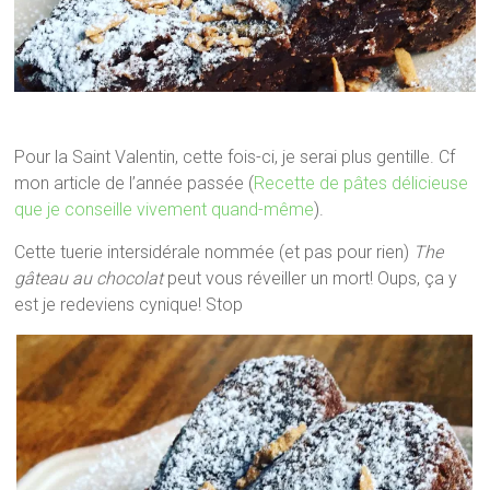
Pour la Saint Valentin, cette fois-ci, je serai plus gentille. Cf
mon article de l’année passée (
Recette de pâtes délicieuse
que je conseille vivement quand-même
).
Cette tuerie intersidérale nommée (et pas pour rien)
The
gâteau au chocolat
peut vous réveiller un mort! Oups, ça y
est je redeviens cynique! Stop