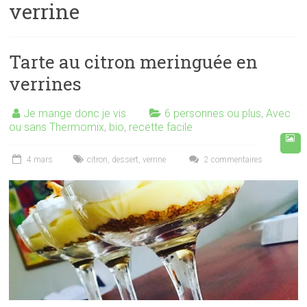
verrine
Tarte au citron meringuée en
verrines
Je mange donc je vis
6 personnes ou plus
,
Avec
ou sans Thermomix
,
bio
,
recette facile
4 mars
citron
,
dessert
,
verrine
2 commentaires