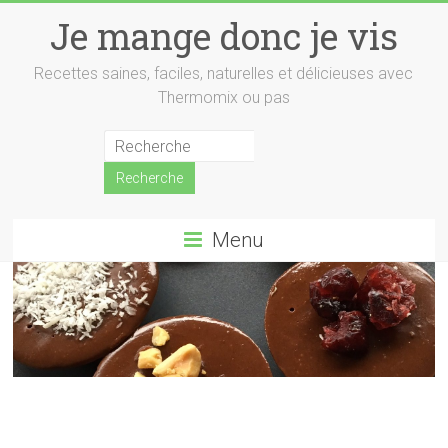
Skip
Je mange donc je vis
to
content
Recettes saines, faciles, naturelles et délicieuses avec
Thermomix ou pas
Menu