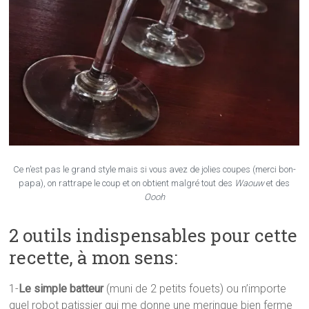
Ce n’est pas le grand style mais si vous avez de jolies coupes (merci bon-
papa), on rattrape le coup et on obtient malgré tout des
Waouw
et des
Oooh
2 outils indispensables pour cette
recette, à mon sens:
1-
Le simple batteur
(muni de 2 petits fouets) ou n’importe
quel robot patissier qui me donne une meringue bien ferme