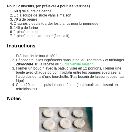
Pour 12 biscuits, (en prélever 4 pour les verrines)
60
g
de sucre de canne
1
c à soupe
de sucre vanillé maison
70
g
de beurre
2
jaunes d’oeufs
(garder les blancs pour la meringue)
140
g
de farine
1
pincée
de sel
1
pincée
de bicarbonate (facultatif)
Instructions
Préchauffer le four à 180°
Déposer tous les ingrédients dans le bol du Thermomix et mélanger
20sec/vit4
. Ici la recette du
Sucre vanillé maison
Former un boudin avec la pâte, diviser en 12 portions. Former une
boule avec chaque portion, l’aplatir entre les paumes et écraser à
l’aide des dents d’une fourchette. (Pas besoin de laisser reposer au
frigo)
Cuire 20 minutes puis laisser refroidir (les biscuits durcissent en
refroidissant)
Notes