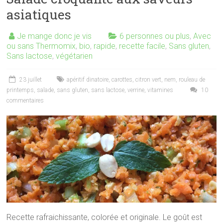
asiatiques
Je mange donc je vis
6 personnes ou plus
,
Avec
ou sans Thermomix
,
bio
,
rapide
,
recette facile
,
Sans gluten
,
Sans lactose
,
végétarien
23 juillet
apéritif dinatoire
,
carottes
,
citron vert
,
nem
,
rouleau de
printemps
,
salade
,
sans gluten
,
sans lactose
,
verrine
,
vitamines
10
commentaires
Recette rafraichissante, colorée et originale. Le goût est