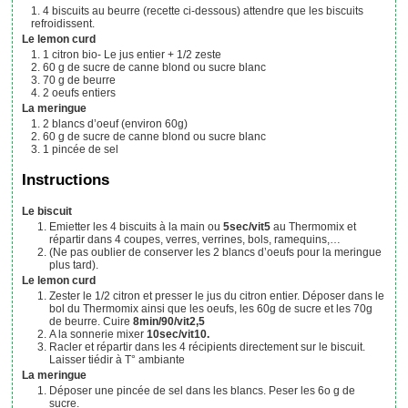
4
biscuits au beurre (recette ci-dessous)
attendre que les biscuits
refroidissent.
Le lemon curd
1
citron bio- Le jus entier + 1/2 zeste
60
g
de sucre de canne blond ou sucre blanc
70
g
de beurre
2
oeufs entiers
La meringue
2
blancs d’oeuf (environ 60g)
60
g
de sucre de canne blond ou sucre blanc
1
pincée
de sel
Instructions
Le biscuit
Emietter les 4 biscuits à la main ou
5sec/vit5
au Thermomix et
répartir dans 4 coupes, verres, verrines, bols, ramequins,…
(Ne pas oublier de conserver les 2 blancs d’oeufs pour la meringue
plus tard).
Le lemon curd
Zester le 1/2 citron et presser le jus du citron entier. Déposer dans le
bol du Thermomix ainsi que les oeufs, les 60g de sucre et les 70g
de beurre. Cuire
8min/90/vit2,5
A la sonnerie mixer
10sec/vit10.
Racler et répartir dans les 4 récipients directement sur le biscuit.
Laisser tiédir à T° ambiante
La meringue
Déposer une pincée de sel dans les blancs. Peser les 6o g de
sucre.