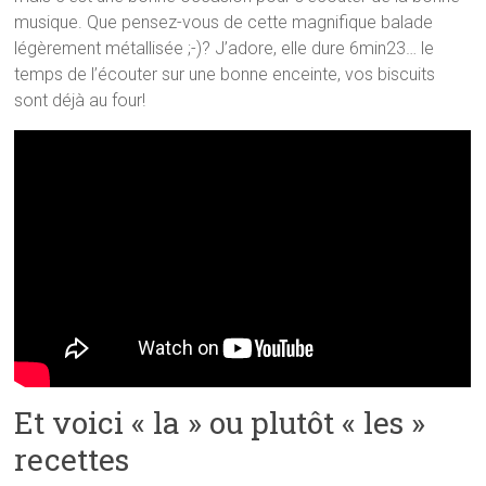
musique. Que pensez-vous de cette magnifique balade
légèrement métallisée ;-)? J’adore, elle dure 6min23… le
temps de l’écouter sur une bonne enceinte, vos biscuits
sont déjà au four!
Et voici « la » ou plutôt « les »
recettes