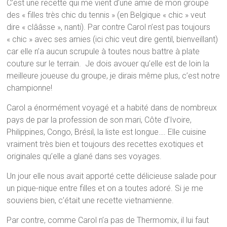
C’est une recette qui me vient d’une amie de mon groupe
des « filles très chic du tennis » (en Belgique « chic » veut
dire « clââsse », nanti). Par contre Carol n’est pas toujours
« chic » avec ses amies (ici chic veut dire gentil, bienveillant)
car elle n’a aucun scrupule à toutes nous battre à plate
couture sur le terrain. Je dois avouer qu’elle est de loin la
meilleure joueuse du groupe, je dirais même plus, c’est notre
championne!
Carol a énormément voyagé et a habité dans de nombreux
pays de par la profession de son mari, Côte d’Ivoire,
Philippines, Congo, Brésil, la liste est longue…. Elle cuisine
vraiment très bien et toujours des recettes exotiques et
originales qu’elle a glané dans ses voyages.
Un jour elle nous avait apporté cette délicieuse salade pour
un pique-nique entre filles et on a toutes adoré. Si je me
souviens bien, c’était une recette vietnamienne.
Par contre, comme Carol n’a pas de Thermomix, il lui faut