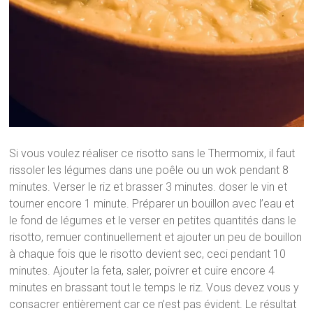
Si vous voulez réaliser ce risotto sans le Thermomix, il faut
rissoler les légumes dans une poêle ou un wok pendant 8
minutes. Verser le riz et brasser 3 minutes. doser le vin et
tourner encore 1 minute. Préparer un bouillon avec l’eau et
le fond de légumes et le verser en petites quantités dans le
risotto, remuer continuellement et ajouter un peu de bouillon
à chaque fois que le risotto devient sec, ceci pendant 10
minutes. Ajouter la feta, saler, poivrer et cuire encore 4
minutes en brassant tout le temps le riz. Vous devez vous y
consacrer entièrement car ce n’est pas évident. Le résultat