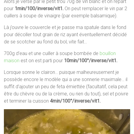
Alors je verse par le petit trou 70g de vin blanc et on repart
pour
1min/100/inverse/vit1.
On peut remplacer le vin par 2
cuillers à soupe de vinaigre (par exemple balsamique).
Là j’ouvre le couvercle et je passe ma spatule dans le fond
pour décoller tout grain de riz ayant éventuellement décidé
de se scotcher au fond du bol, vite fait…
700g d’eau et une cuiller à soupe bombée de
bouillon
maison
est on est parti pour
10min/100°/inverse/vit1.
Lorsque sonne le clairon… puisque malheureusement je
possède encore le modèle qui a une sonnerie maximale… il
suffit d’ajouter un peu de feta émiettée (facultatif, cela peut
être du chèvre ou de la crème, ou rien du tout), sel et poivre
et terminer la cuisson
4min/100°/inverse/vit1.