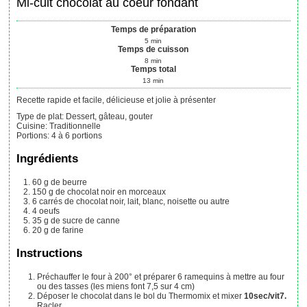
Mi-cuit chocolat au coeur fondant
Temps de préparation
5
min
Temps de cuisson
8
min
Temps total
13
min
Recette rapide et facile, délicieuse et jolie à présenter
Type de plat:
Dessert, gâteau, gouter
Cuisine:
Traditionnelle
Portions
:
4
à 6 portions
Ingrédients
60
g
de beurre
150
g
de chocolat noir en morceaux
6
carrés
de chocolat noir, lait, blanc, noisette ou autre
4
oeufs
35
g
de sucre de canne
20
g
de farine
Instructions
Préchauffer le four à 200° et préparer 6 ramequins à mettre au four
ou des tasses (les miens font 7,5 sur 4 cm)
Déposer le chocolat dans le bol du Thermomix et mixer
10sec/vit7.
Racler.