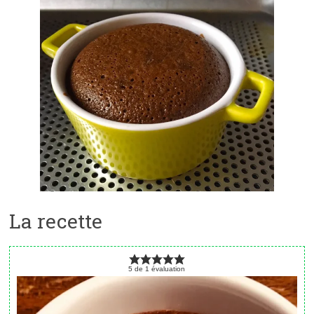
La recette
5
de
1
évaluation