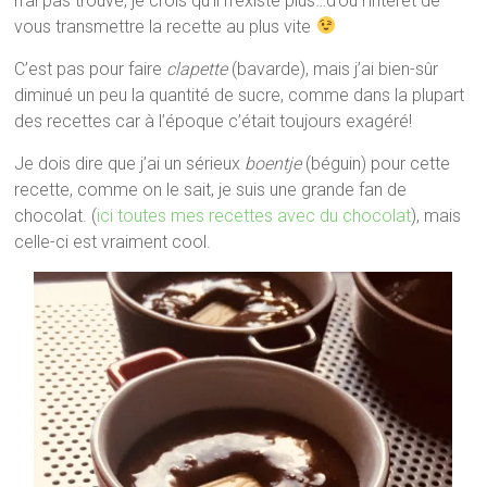
n’ai pas trouvé, je crois qu’il n’existe plus…d’où l’intérêt de
vous transmettre la recette au plus vite
C’est pas pour faire
clapette
(bavarde), mais j’ai bien-sûr
diminué un peu la quantité de sucre, comme dans la plupart
des recettes car à l’époque c’était toujours exagéré!
Je dois dire que j’ai un sérieux
boentje
(béguin) pour cette
recette, comme on le sait, je suis une grande fan de
chocolat. (
ici toutes mes recettes avec du chocolat
), mais
celle-ci est vraiment cool.