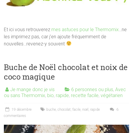
Et ici vous retrouverez
mes astuces pour le Thermomix
…ne
les imprimez pas, car j’en ajoute fréquemment de
nouvelles…revenez-y souvent
Buche de Noël chocolat et noix de
coco magique
Je mange donc je vis
6 personnes ou plus
,
Avec
ou sans Thermomix
,
bio
,
rapide
,
recette facile
,
végétarien
19 décembre
buche
,
chocolat
,
facile
,
noël
,
rapide
6
commentaires