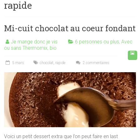
rapide
Mi-cuit chocolat au coeur fondant
Je mange donc je vis
6 personnes ou plus
,
Avec
ou sans Thermomix
,
bio
5 mars
chocolat
,
rapide
2 commentaires
Voici un petit dessert extra que l’on peut faire en last