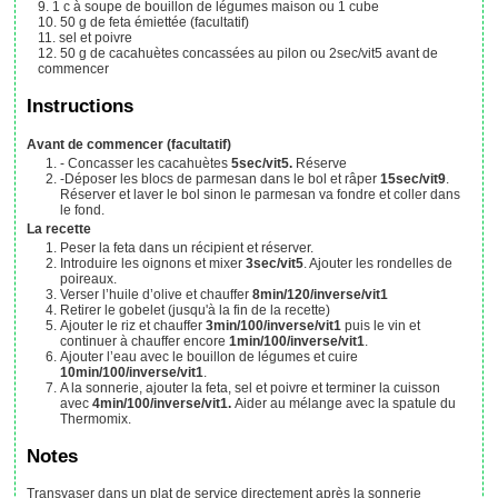
1
c à soupe
de bouillon de légumes maison
ou 1 cube
50
g
de feta émiettée (facultatif)
sel et poivre
50
g
de cacahuètes concassées au pilon
ou 2sec/vit5 avant de
commencer
Instructions
Avant de commencer (facultatif)
- Concasser les cacahuètes
5sec/vit5.
Réserve
-Déposer les blocs de parmesan dans le bol et râper
15sec/vit9
.
Réserver et laver le bol sinon le parmesan va fondre et coller dans
le fond.
La recette
Peser la feta dans un récipient et réserver.
Introduire les oignons et mixer
3sec/vit5
. Ajouter les rondelles de
poireaux.
Verser l’huile d’olive et chauffer
8min/120/inverse/vit1
Retirer le gobelet (jusqu'à la fin de la recette)
Ajouter le riz et chauffer
3min/100/inverse/vit1
puis le vin et
continuer à chauffer encore
1min/100/inverse/vit1
.
Ajouter l’eau avec le bouillon de légumes et cuire
10min/100/inverse/vit1
.
A la sonnerie, ajouter la feta, sel et poivre et terminer la cuisson
avec
4min/100/inverse/vit1.
Aider au mélange avec la spatule du
Thermomix.
Notes
Transvaser dans un plat de service directement après la sonnerie