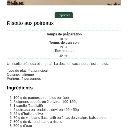
Imprimer
Risotto aux poireaux
Temps de préparation
10
min
Temps de cuisson
15
min
Temps total
25
min
Un risotto crémeux et original. La déco en cacahuètes est un plus.
Type de plat:
Plat principal
Cuisine:
Italienne
Portions
:
4
personnes
Ingrédients
100
g
de parmesan en bloc ou râpé.
2
oignons coupés en 2
environ 100-150g
1
carotte (facultatif)
2
poireaux en rondelles
environ 400-450g
25
g
d’huile d’olive
70
g
de vin blanc (facultatif)
ou 2 cas de vinaigre balsamique
300
g
de riz rond blanc à risotto
700
g
d’eau