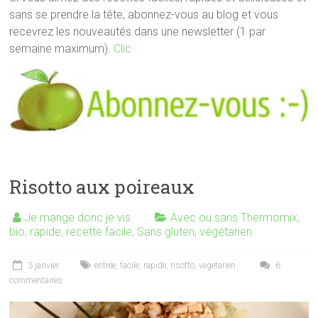
sans se prendre la tête, abonnez-vous au blog et vous
recevrez les nouveautés dans une newsletter (1 par
semaine maximum).
Clic
Risotto aux poireaux
Je mange donc je vis
Avec ou sans Thermomix
,
bio
,
rapide
,
recette facile
,
Sans gluten
,
végétarien
3 janvier
entrée
,
facile
,
rapide
,
risotto
,
vegetarien
6
commentaires