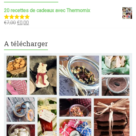
20 recettes de cadeaux avec Thermomix
€
7,00
€
0,00
Note
5.00
sur 5
A télécharger