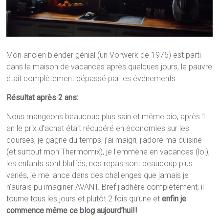
Mon ancien blender génial (un Vorwerk de 1975) est parti
dans la maison de vacances après quelques jours, le pauvre
était complètement dépassé par les événements.
Résultat après 2 ans:
Nous mangeons beaucoup plus sain et même bio, après 1
an le prix d’achat était récupéré en économies sur les
courses, je gagne du temps, j’ai maigri, j’adore ma cuisine
(et surtout mon Thermomix), je l’emmène en vacances (lol),
les enfants sont bluffés, nos repas sont beaucoup plus
variés, je me lance dans des challenges que jamais je
n’aurais pu imaginer AVANT. Bref j’adhère complètement, il
tourne tous les jours et plutôt 2 fois qu’une et
enfin je
commence même ce blog aujourd’hui!!