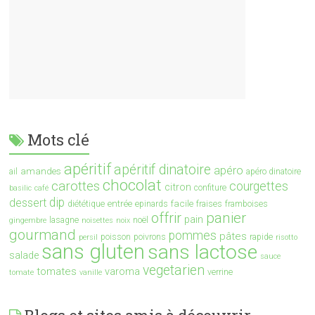
Mots clé
apéritif
apéritif dinatoire
apéro
amandes
ail
apéro dinatoire
chocolat
carottes
courgettes
citron
confiture
basilic
café
dip
dessert
entrée
facile
diététique
epinards
fraises
framboises
offrir
panier
pain
lasagne
noël
gingembre
noisettes
noix
gourmand
pommes
pâtes
poisson
poivrons
rapide
persil
risotto
sans gluten
sans lactose
salade
sauce
vegetarien
tomates
varoma
verrine
tomate
vanille