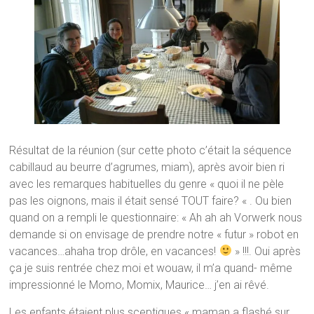
Résultat de la réunion (sur cette photo c’était la séquence
cabillaud au beurre d’agrumes, miam), après avoir bien ri
avec les remarques habituelles du genre « quoi il ne pèle
pas les oignons, mais il était sensé TOUT faire? « . Ou bien
quand on a rempli le questionnaire: « Ah ah ah Vorwerk nous
demande si on envisage de prendre notre « futur » robot en
vacances…ahaha trop drôle, en vacances!
» !!!. Oui après
ça je suis rentrée chez moi et wouaw, il m’a quand- même
impressionné le Momo, Momix, Maurice… j’en ai rêvé.
Les enfants étaient plus sceptiques « maman a flashé sur