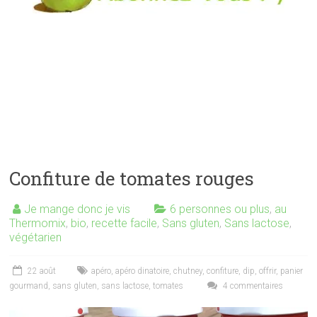
Confiture de tomates rouges
Je mange donc je vis
6 personnes ou plus
,
au
Thermomix
,
bio
,
recette facile
,
Sans gluten
,
Sans lactose
,
végétarien
22 août
apéro
,
apéro dinatoire
,
chutney
,
confiture
,
dip
,
offrir
,
panier
gourmand
,
sans gluten
,
sans lactose
,
tomates
4 commentaires