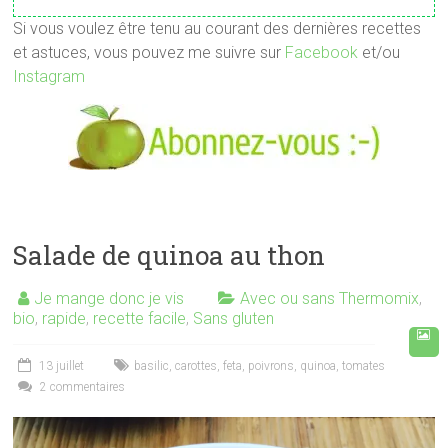
Si vous voulez être tenu au courant des dernières recettes
et astuces, vous pouvez me suivre sur
Facebook
et/ou
Instagram
Salade de quinoa au thon
Je mange donc je vis
Avec ou sans Thermomix
,
bio
,
rapide
,
recette facile
,
Sans gluten
13 juillet
basilic
,
carottes
,
feta
,
poivrons
,
quinoa
,
tomates
2 commentaires