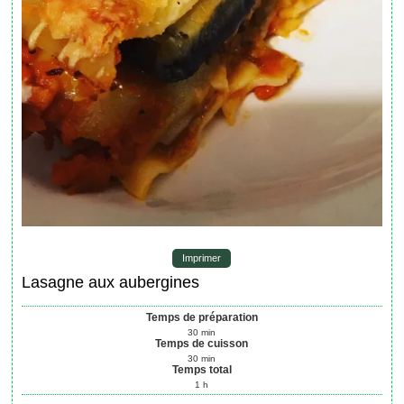
Imprimer
Lasagne aux aubergines
Temps de préparation
30
min
Temps de cuisson
30
min
Temps total
1
h