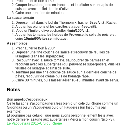
Préchauffer le four à 180°
Couper les aubergines en tranches et les étaler sur un tapis de
cuisson avec un filet d’huile d’olive,
Cuire une trentaine de minutes.
La sauce tomate
Déposer l’ail dans le bol du Thermomix, hacher
5sec/vit7.
Racler.
Ajouter les oignons et les carottes et râper
4sec/vit5.
Ajouter l’huile d’olive et chauffer
4min/100/vit1.
Ajouter les tomates, les herbes de Provence, le sel et le poivre et
cuire
15min/90/vitesse mijotage.
Assemblage
Préchauffer le four à 200°
Déposer une fine couche de sauce et recouvrir de feuilles de
lasagnes (sans les superposer)
Recouvrir avec la sauce tomate, saupoudrer de parmesan et
recouvrir avec les aubergines (qui peuvent se superposer). Puis les
feuilles de lasagne et ainsi de suite.
Terminer par une fine couche de sauce sur la dernière couche de
pâtes, recouvrir de crème puis de fromage râpé.
Cuire 30 minutes, puis laisser aérer 10-15 minutes avant de servir.
Notes
Bon appétit c’est délicieux.
Cette lasagne s’accompagnera très bien d’un côte du Rhône comme un
Gigondas ou un Vacqueyras ou d’un Faugères (un Insoumis par
exemple)
Et pourquoi pas celui-ci, que nous avons personnellement testé avec
notre dernière lasagne aux aubergines (Merci à mon cousin Nico <3).
Le Vacqueyras 2015-Cru du Rhône