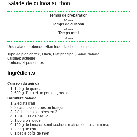
Salade de quinoa au thon
Temps de préparation
10
min
Temps de cuisson
24
min
Temps total
34
min
Une salade protéïnée, vitaminée, fraiche et complète
Type de plat:
entrée, lunch, Plat principal, Salad, salade
Cuisine:
actuelle
Portions
:
4
personnes
Ingrédients
Cuisson du quinoa
150
g
de quinoa
500
g
d'eau et un peu de gros sel
Garniture salade
2
éclats
d'ail
2
carottes coupées en tronçons
2
échalotes coupées en 2
10
feuilles
de basilic
1
poivron rouge
150
g
de tomates semi-séchées maison
ou du commerce
200
g
de feta
1
petite boîte de thon