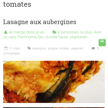
tomates
Lasagne aux aubergines
Je mange donc je vis
6 personnes ou plus
,
Avec
ou sans Thermomix
,
bio
,
recette facile
,
végétarien
11 mars
aubergines
,
lasagne
,
tomates
,
vegetarien
0
commentaire