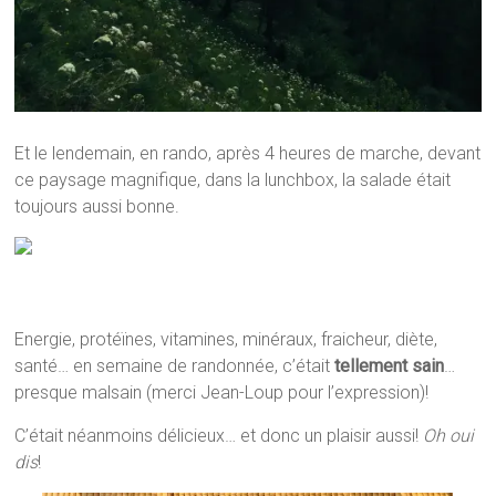
Et le lendemain, en rando, après 4 heures de marche, devant
ce paysage magnifique, dans la lunchbox, la salade était
toujours aussi bonne.
Energie, protéïnes, vitamines, minéraux, fraicheur, diète,
santé… en semaine de randonnée, c’était
tellement sain
…
presque malsain (merci Jean-Loup pour l’expression)!
C’était néanmoins délicieux… et donc un plaisir aussi!
Oh oui
dis
!