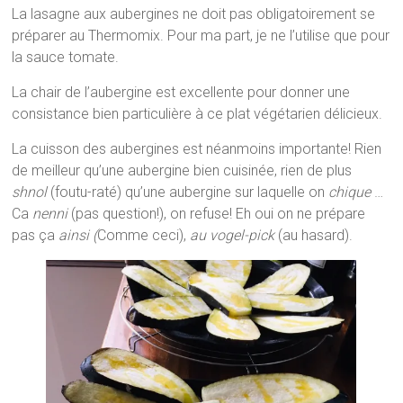
La lasagne aux aubergines ne doit pas obligatoirement se
préparer au Thermomix. Pour ma part, je ne l’utilise que pour
la sauce tomate.
La chair de l’aubergine est excellente pour donner une
consistance bien particulière à ce plat végétarien délicieux.
La cuisson des aubergines est néanmoins importante! Rien
de meilleur qu’une aubergine bien cuisinée, rien de plus
shnol
(foutu-raté) qu’une aubergine sur laquelle on
chique
…
Ca
nenni
(pas question!), on refuse! Eh oui on ne prépare
pas ça
ainsi (
Comme ceci),
au vogel-pick
(au hasard).