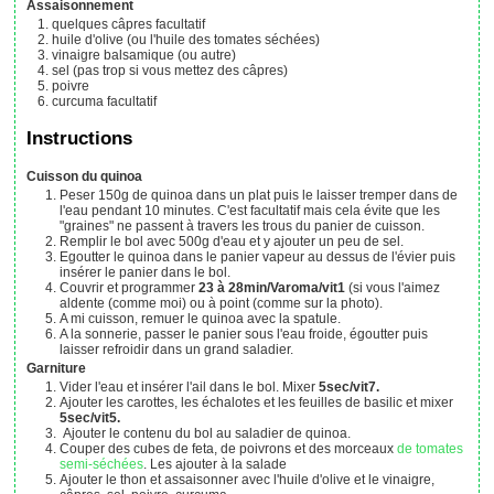
Assaisonnement
quelques
câpres
facultatif
huile d'olive (ou l'huile des tomates séchées)
vinaigre balsamique (ou autre)
sel (pas trop si vous mettez des câpres)
poivre
curcuma
facultatif
Instructions
Cuisson du quinoa
Peser 150g de quinoa dans un plat puis le laisser tremper dans de
l'eau pendant 10 minutes. C'est facultatif mais cela évite que les
"graines" ne passent à travers les trous du panier de cuisson.
Remplir le bol avec 500g d'eau et y ajouter un peu de sel.
Egoutter le quinoa dans le panier vapeur au dessus de l'évier puis
insérer le panier dans le bol.
Couvrir et programmer
23 à 28min/Varoma/vit1
(si vous l'aimez
aldente (comme moi) ou à point (comme sur la photo).
A mi cuisson, remuer le quinoa avec la spatule.
A la sonnerie, passer le panier sous l'eau froide, égoutter puis
laisser refroidir dans un grand saladier.
Garniture
Vider l'eau et insérer l'ail dans le bol. Mixer
5sec/vit7.
Ajouter les carottes, les échalotes et les feuilles de basilic et mixer
5sec/vit5.
Ajouter le contenu du bol au saladier de quinoa.
Couper des cubes de feta, de poivrons et des morceaux
de tomates
semi-séchées
. Les ajouter à la salade
Ajouter le thon et assaisonner avec l'huile d'olive et le vinaigre,