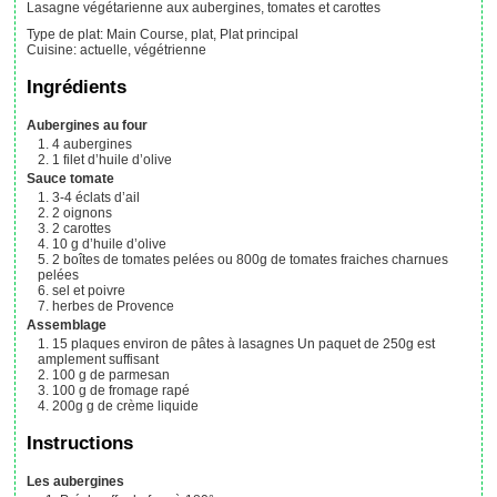
Lasagne végétarienne aux aubergines, tomates et carottes
Type de plat:
Main Course, plat, Plat principal
Cuisine:
actuelle, végétrienne
Ingrédients
Aubergines au four
4
aubergines
1
filet
d’huile d’olive
Sauce tomate
3-4
éclats d’ail
2
oignons
2
carottes
10
g
d’huile d’olive
2
boîtes
de tomates pelées ou 800g de tomates fraiches charnues
pelées
sel et poivre
herbes de Provence
Assemblage
15
plaques
environ de pâtes à lasagnes
Un paquet de 250g est
amplement suffisant
100
g
de parmesan
100
g
de fromage rapé
200g
g
de crème liquide
Instructions
Les aubergines