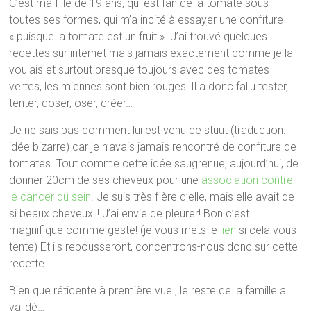
C’est ma fille de 19 ans, qui est fan de la tomate sous
toutes ses formes, qui m’a incité à essayer une confiture
« puisque la tomate est un fruit ». J’ai trouvé quelques
recettes sur internet mais jamais exactement comme je la
voulais et surtout presque toujours avec des tomates
vertes, les miennes sont bien rouges! Il a donc fallu tester,
tenter, doser, oser, créer…
Je ne sais pas comment lui est venu ce stuut (traduction:
idée bizarre) car je n’avais jamais rencontré de confiture de
tomates. Tout comme cette idée saugrenue, aujourd’hui, de
donner 20cm de ses cheveux pour une
association contre
le cancer du sein
. Je suis très fière d’elle, mais elle avait de
si beaux cheveux!!! J’ai envie de pleurer! Bon c’est
magnifique comme geste! (je vous mets le
lien
si cela vous
tente) Et ils repousseront, concentrons-nous donc sur cette
recette
Bien que réticente à première vue , le reste de la famille a
validé…