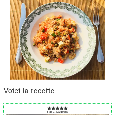
Voici la recette
5
de
1
évaluation