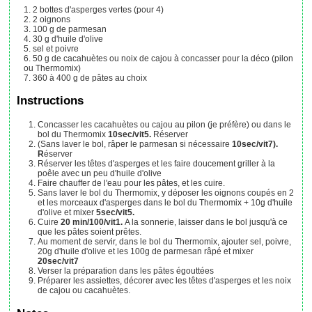
2
bottes
d'asperges vertes (pour 4)
2
oignons
100
g
de parmesan
30
g
d'huile d'olive
sel et poivre
50
g
de cacahuètes ou noix de cajou à concasser pour la déco (pilon
ou Thermomix)
360 à 400
g
de pâtes au choix
Instructions
Concasser les cacahuètes ou cajou au pilon (je préfère) ou dans le
bol du Thermomix
10sec/vit5.
Réserver
(Sans laver le bol, râper le parmesan si nécessaire
10sec/vit7).
R
éserver
Réserver les têtes d'asperges et les faire doucement griller à la
poêle avec un peu d'huile d'olive
Faire chauffer de l'eau pour les pâtes, et les cuire.
Sans laver le bol du Thermomix, y déposer les oignons coupés en 2
et les morceaux d'asperges dans le bol du Thermomix + 10g d'huile
d'olive et mixer
5sec/vit5.
Cuire
20 min/100/vit1.
A la sonnerie, laisser dans le bol jusqu'à ce
que les pâtes soient prêtes.
Au moment de servir, dans le bol du Thermomix, ajouter sel, poivre,
20g d'huile d'olive et les 100g de parmesan râpé et mixer
20sec/vit7
Verser la préparation dans les pâtes égouttées
Préparer les assiettes, décorer avec les têtes d'asperges et les noix
de cajou ou cacahuètes.