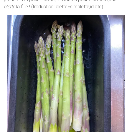
clette
la fille ! (traduction: clette=simplette,idiote)