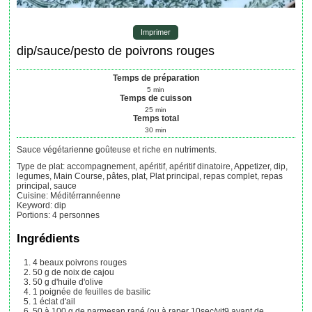
Imprimer
dip/sauce/pesto de poivrons rouges
Temps de préparation
5
min
Temps de cuisson
25
min
Temps total
30
min
Sauce végétarienne goûteuse et riche en nutriments.
Type de plat:
accompagnement, apéritif, apéritif dinatoire, Appetizer, dip,
legumes, Main Course, pâtes, plat, Plat principal, repas complet, repas
principal, sauce
Cuisine:
Méditérrannéenne
Keyword:
dip
Portions
:
4
personnes
Ingrédients
4
beaux poivrons rouges
50
g
de noix de cajou
50
g
d'huile d'olive
1
poignée
de feuilles de basilic
1
éclat
d'ail
50 à 100
g
de parmesan rapé (ou à raper 10sec/vit9 avant de