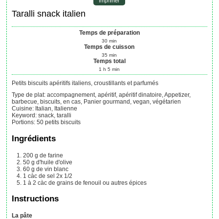
Imprimer
Taralli snack italien
Temps de préparation
30
min
Temps de cuisson
35
min
Temps total
1
h
5
min
Petits biscuits apéritifs italiens, croustillants et parfumés
Type de plat:
accompagnement, apéritif, apéritif dinatoire, Appetizer,
barbecue, biscuits, en cas, Panier gourmand, vegan, végétarien
Cuisine:
Italian, Italienne
Keyword:
snack, taralli
Portions
:
50
petits biscuits
Ingrédients
200
g
de farine
50
g
d'huile d'olive
60
g
de vin blanc
1
càc
de sel
2x 1/2
1 à 2
càc
de grains de fenouil
ou autres épices
Instructions
La pâte