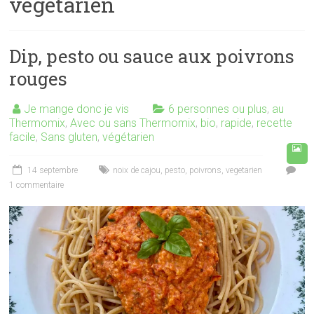
végétarien
Dip, pesto ou sauce aux poivrons
rouges
Je mange donc je vis
6 personnes ou plus
,
au
Thermomix
,
Avec ou sans Thermomix
,
bio
,
rapide
,
recette
facile
,
Sans gluten
,
végétarien
14 septembre
noix de cajou
,
pesto
,
poivrons
,
vegetarien
1 commentaire