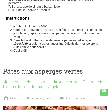
démarrer)
1
c. à soupe
de vinaigre balsamique
fleur de sel, poivre au moulin
Instructions
préchauffer le four à 200°.
Couper les poivrons en 4 ou en 8 et étaler les morceaux sur un plat
pour le four, tapis de cuisson ou papier de cuisson. Enfourner pour
25 min.
Dans le bol du Thermomix déposer le parmesan et le râper
10sec/vit9,
ajouter tous les autres ingrédients dont les poivrons
cuits et mixer
20sec/vit7.
C'est prêt!
Pâtes aux asperges vertes
Je mange donc je vis
Avec ou sans Thermomix
,
bio
,
rapide
,
recette facile
,
végétarien
14 avril
asperges
,
pâtes
1 commentaire