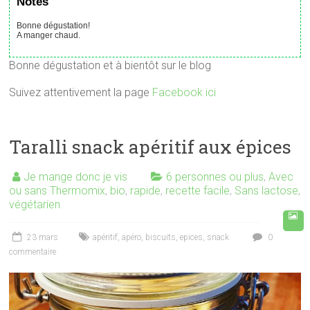
Notes
Bonne dégustation!
A manger chaud.
Bonne dégustation et à bientôt sur le blog
Suivez attentivement la page
Facebook ici
Taralli snack apéritif aux épices
Je mange donc je vis
6 personnes ou plus
,
Avec
ou sans Thermomix
,
bio
,
rapide
,
recette facile
,
Sans lactose
,
végétarien
23 mars
apéritif
,
apéro
,
biscuits
,
epices
,
snack
0
commentaire