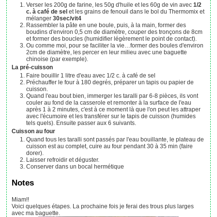
Verser les 200g de farine, les 50g d'huile et les 60g de vin avec
1/2
c. à café de sel
et les grains de fenouil dans le bol du Thermomix et
mélanger
30sec/vit4
Rassembler la pâte en une boule, puis, à la main, former des
boudins d'environ 0,5 cm de diamètre, couper des tronçons de 8cm
et former des boucles (humidifier légèrement le point de contact).
Ou comme moi, pour se faciliter la vie…former des boules d'environ
2cm de diamètre, les percer en leur milieu avec une baguette
chinoise (par exemple).
La pré-cuisson
Faire bouillir 1 litre d'eau avec 1/2 c. à café de sel
Préchauffer le four à 180 degrés, préparer un tapis ou papier de
cuisson.
Quand l'eau bout bien, immerger les taralli par 6-8 pièces, ils vont
couler au fond de la casserole et remonter à la surface de l'eau
après 1 à 2 minutes, c'est à ce moment là que l'on peut les attraper
avec l'écumoire et les transférer sur le tapis de cuisson (humides
tels quels). Ensuite passer aux 6 suivants.
Cuisson au four
Quand tous les taralli sont passés par l'eau bouillante, le plateau de
cuisson est au complet, cuire au four pendant 30 à 35 min (faire
dorer).
Laisser refroidir et déguster.
Conserver dans un bocal hermétique
Notes
Miam!!
Voici quelques étapes. La prochaine fois je ferai des trous plus larges
avec ma baguette.