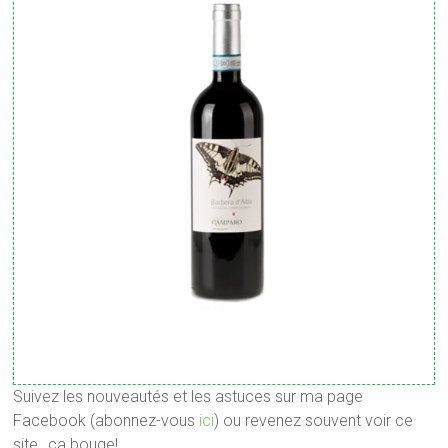
Suivez les nouveautés et les astuces sur ma page
Facebook (abonnez-vous
ici
) ou revenez souvent voir ce
site…ça bouge!