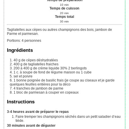
Temps de préparation
10
min
Temps de cuisson
20
min
Temps total
30
min
Tagliatelles aux cèpes ou autres champignons des bois, jambon de
Parme et parmesan.
Portions
:
4
personnes
Ingrédients
40
g
de cèpes déshydratées
400
g
de tagliatelles fraiches
200 à 400
g
de crème liquide 30%
2 berlingots
1
c. à soupe
de fond de légume maison ou 1 cube
sel et poivre
1
bonne poignée
de basilic frais (je coupe au ciseaux et je garde
quelques feuilles entières pour la déco
4
tranches
de jambon de parme
1
bloc
de parmesan à couper en copeaux
Instructions
3-4 heures avant de préparer le repas
Faire tremper les champignons séchés dans un petit saladier d’eau
tiède.
30 minutes avant de déguster