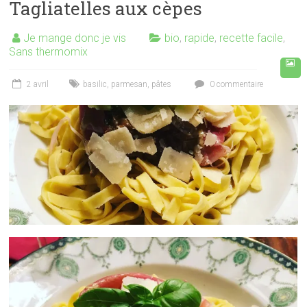
Tagliatelles aux cèpes
Je mange donc je vis
bio
,
rapide
,
recette facile
,
Sans thermomix
2 avril
basilic
,
parmesan
,
pâtes
0 commentaire