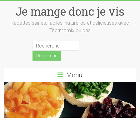
Skip
Je mange donc je vis
to
content
Recettes saines, faciles, naturelles et délicieuses avec
Thermomix ou pas
Menu