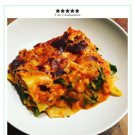
5
de
2
évaluations