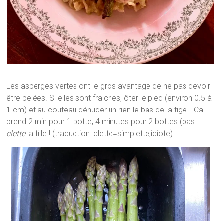
Les asperges vertes ont le gros avantage de ne pas devoir
être pelées. Si elles sont fraiches, ôter le pied (environ 0.5 à
1 cm) et au couteau dénuder un rien le bas de la tige… Ca
prend 2 min pour 1 botte, 4 minutes pour 2 bottes (pas
clette
la fille ! (traduction: clette=simplette,idiote)