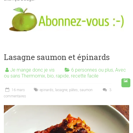
Lasagne saumon et épinards
Je mange donc je vis
6 personnes ou plus
,
Avec
ou sans Thermomix
,
bio
,
rapide
,
recette facile
16 mars
epinards
,
lasagne
,
pâtes
,
saumon
3
commentaires