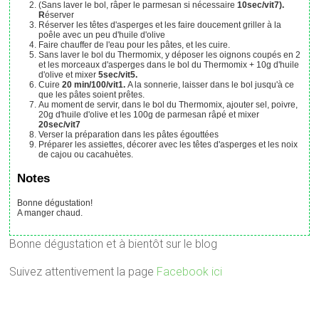
(Sans laver le bol, râper le parmesan si nécessaire
10sec/vit7).
R
éserver
Réserver les têtes d'asperges et les faire doucement griller à la
poêle avec un peu d'huile d'olive
Faire chauffer de l'eau pour les pâtes, et les cuire.
Sans laver le bol du Thermomix, y déposer les oignons coupés en 2
et les morceaux d'asperges dans le bol du Thermomix + 10g d'huile
d'olive et mixer
5sec/vit5.
Cuire
20 min/100/vit1.
A la sonnerie, laisser dans le bol jusqu'à ce
que les pâtes soient prêtes.
Au moment de servir, dans le bol du Thermomix, ajouter sel, poivre,
20g d'huile d'olive et les 100g de parmesan râpé et mixer
20sec/vit7
Verser la préparation dans les pâtes égouttées
Préparer les assiettes, décorer avec les têtes d'asperges et les noix
de cajou ou cacahuètes.
Notes
Bonne dégustation!
A manger chaud.
Bonne dégustation et à bientôt sur le blog
Suivez attentivement la page
Facebook ici