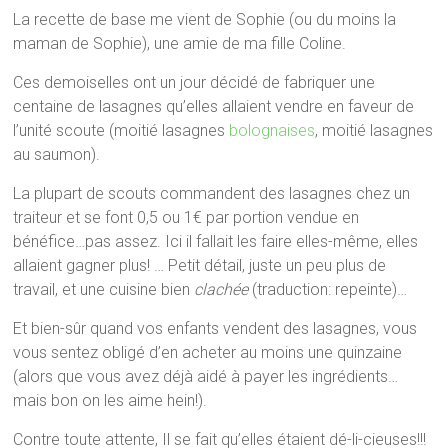
La recette de base me vient de Sophie (ou du moins la
maman de Sophie), une amie de ma fille Coline.
Ces demoiselles ont un jour décidé de fabriquer une
centaine de lasagnes qu’elles allaient vendre en faveur de
l’unité scoute (moitié lasagnes
bolognaises
, moitié lasagnes
au saumon).
La plupart de scouts commandent des lasagnes chez un
traiteur et se font 0,5 ou 1€ par portion vendue en
bénéfice…pas assez. Ici il fallait les faire elles-même, elles
allaient gagner plus! … Petit détail, juste un peu plus de
travail, et une cuisine bien
clachée
(traduction: repeinte)…
Et bien-sûr quand vos enfants vendent des lasagnes, vous
vous sentez obligé d’en acheter au moins une quinzaine
(alors que vous avez déjà aidé à payer les ingrédients…
mais bon on les aime hein!).
Contre toute attente, Il se fait qu’elles étaient dé-li-cieuses!!!