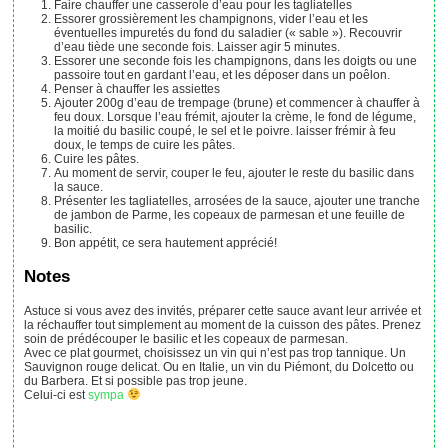
Faire chauffer une casserole d’eau pour les tagliatelles
Essorer grossièrement les champignons, vider l’eau et les
éventuelles impuretés du fond du saladier (« sable »). Recouvrir
d’eau tiède une seconde fois. Laisser agir 5 minutes.
Essorer une seconde fois les champignons, dans les doigts ou une
passoire tout en gardant l’eau, et les déposer dans un poêlon.
Penser à chauffer les assiettes
Ajouter 200g d’eau de trempage (brune) et commencer à chauffer à
feu doux. Lorsque l’eau frémit, ajouter la crème, le fond de légume,
la moitié du basilic coupé, le sel et le poivre. laisser frémir à feu
doux, le temps de cuire les pâtes.
Cuire les pâtes.
Au moment de servir, couper le feu, ajouter le reste du basilic dans
la sauce.
Présenter les tagliatelles, arrosées de la sauce, ajouter une tranche
de jambon de Parme, les copeaux de parmesan et une feuille de
basilic.
Bon appétit, ce sera hautement apprécié!
Notes
Astuce si vous avez des invités, préparer cette sauce avant leur arrivée et
la réchauffer tout simplement au moment de la cuisson des pâtes. Prenez
soin de prédécouper le basilic et les copeaux de parmesan.
Avec ce plat gourmet, choisissez un vin qui n’est pas trop tannique. Un
Sauvignon rouge delicat. Ou en Italie, un vin du Piémont, du Dolcetto ou
du Barbera. Et si possible pas trop jeune.
Celui-ci est
sympa