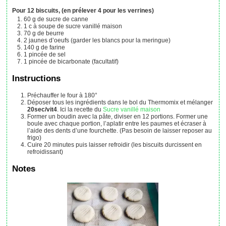
Pour 12 biscuits, (en prélever 4 pour les verrines)
60
g
de sucre de canne
1
c à soupe
de sucre vanillé maison
70
g
de beurre
2
jaunes d’oeufs
(garder les blancs pour la meringue)
140
g
de farine
1
pincée
de sel
1
pincée
de bicarbonate (facultatif)
Instructions
Préchauffer le four à 180°
Déposer tous les ingrédients dans le bol du Thermomix et mélanger
20sec/vit4
. Ici la recette du
Sucre vanillé maison
Former un boudin avec la pâte, diviser en 12 portions. Former une
boule avec chaque portion, l’aplatir entre les paumes et écraser à
l’aide des dents d’une fourchette. (Pas besoin de laisser reposer au
frigo)
Cuire 20 minutes puis laisser refroidir (les biscuits durcissent en
refroidissant)
Notes