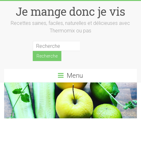
Skip
Je mange donc je vis
to
content
Recettes saines, faciles, naturelles et délicieuses avec
Thermomix ou pas
Menu