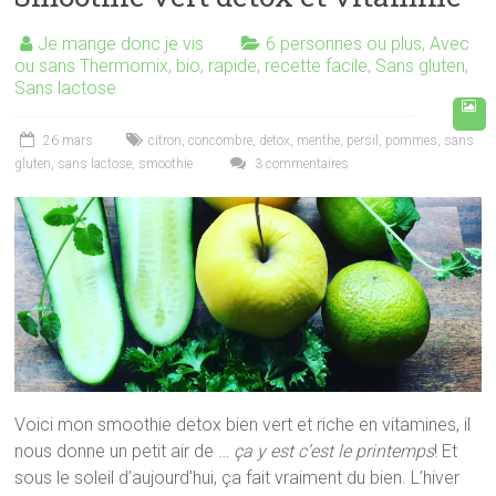
Je mange donc je vis
6 personnes ou plus
,
Avec
ou sans Thermomix
,
bio
,
rapide
,
recette facile
,
Sans gluten
,
Sans lactose
26 mars
citron
,
concombre
,
detox
,
menthe
,
persil
,
pommes
,
sans
gluten
,
sans lactose
,
smoothie
3 commentaires
Voici mon smoothie detox bien vert et riche en vitamines, il
nous donne un petit air de …
ça y est c’est le printemps
! Et
sous le soleil d’aujourd’hui, ça fait vraiment du bien. L’hiver