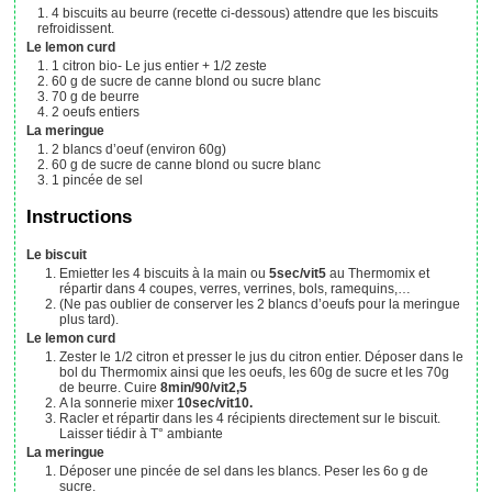
4
biscuits au beurre (recette ci-dessous)
attendre que les biscuits
refroidissent.
Le lemon curd
1
citron bio- Le jus entier + 1/2 zeste
60
g
de sucre de canne blond ou sucre blanc
70
g
de beurre
2
oeufs entiers
La meringue
2
blancs d’oeuf (environ 60g)
60
g
de sucre de canne blond ou sucre blanc
1
pincée
de sel
Instructions
Le biscuit
Emietter les 4 biscuits à la main ou
5sec/vit5
au Thermomix et
répartir dans 4 coupes, verres, verrines, bols, ramequins,…
(Ne pas oublier de conserver les 2 blancs d’oeufs pour la meringue
plus tard).
Le lemon curd
Zester le 1/2 citron et presser le jus du citron entier. Déposer dans le
bol du Thermomix ainsi que les oeufs, les 60g de sucre et les 70g
de beurre. Cuire
8min/90/vit2,5
A la sonnerie mixer
10sec/vit10.
Racler et répartir dans les 4 récipients directement sur le biscuit.
Laisser tiédir à T° ambiante
La meringue
Déposer une pincée de sel dans les blancs. Peser les 6o g de
sucre.