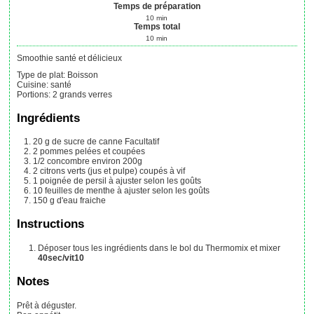
Temps de préparation
10
min
Temps total
10
min
Smoothie santé et délicieux
Type de plat:
Boisson
Cuisine:
santé
Portions
:
2
grands verres
Ingrédients
20
g
de sucre de canne
Facultatif
2
pommes
pelées et coupées
1/2
concombre
environ 200g
2
citrons verts (jus et pulpe)
coupés à vif
1
poignée
de persil
à ajuster selon les goûts
10
feuilles
de menthe
à ajuster selon les goûts
150
g
d'eau fraiche
Instructions
Déposer tous les ingrédients dans le bol du Thermomix et mixer
40sec/vit10
Notes
Prêt à déguster.