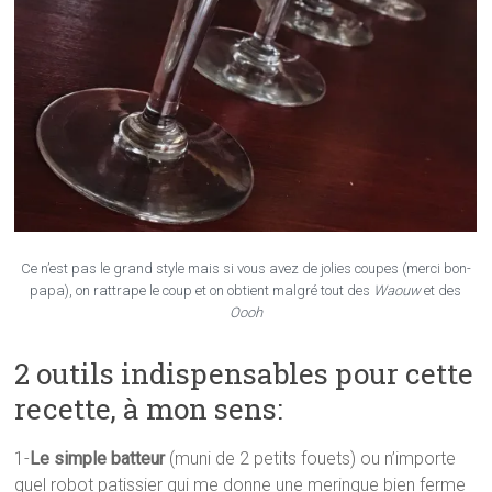
Ce n’est pas le grand style mais si vous avez de jolies coupes (merci bon-
papa), on rattrape le coup et on obtient malgré tout des
Waouw
et des
Oooh
2 outils indispensables pour cette
recette, à mon sens:
1-
Le simple batteur
(muni de 2 petits fouets) ou n’importe
quel robot patissier qui me donne une meringue bien ferme