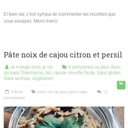
Et bien-sûr, c’est sympa de commenter les recettes que
vous essayez. Merci merci
Pâte noix de cajou citron et persil
Je mange donc je vis
6 personnes ou plus
,
Avec
ou sans Thermomix
,
bio
,
rapide
,
recette facile
,
Sans gluten
,
Sans lactose
,
végétarien
5 février
citron
,
noix de cajou
,
persil
,
vegan
10
commentaires