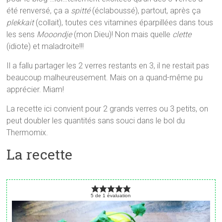
été renversé, ça a
spitté
(éclaboussé), partout, après ça
plekkait
(collait), toutes ces vitamines éparpillées dans tous
les sens
Mooondje
(mon Dieu)! Non mais quelle
clette
(idiote) et maladroite!!!
Il a fallu partager les 2 verres restants en 3, il ne restait pas
beaucoup malheureusement. Mais on a quand-même pu
apprécier. Miam!
La recette ici convient pour 2 grands verres ou 3 petits, on
peut doubler les quantités sans souci dans le bol du
Thermomix.
La recette
5
de
1
évaluation