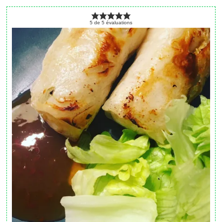
5
de
5
évaluations