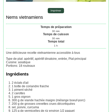
Imprimer
Nems vietnamiens
Temps de préparation
30
min
Temps de cuisson
30
min
Temps total
1
h
Une délicieuse recette vietnamienne accessible à tous
Type de plat:
apéritif, apéritif dinatoire, entrée, Plat principal
Cuisine:
asiatique
Portions
:
18
rouleaux
Ingrédients
2
éclats
d'ail
1
botte
de coriandre fraiche
1
piment séché
2
carottes
1
gros oignon
300
g
de viande hachée maigre (mélange boeuf-porc)
200
g
de grosses crevettes crues décortiquées
sel, poivre, curcuma
125
g
de vermicelles de riz
environ 1/2 paquet