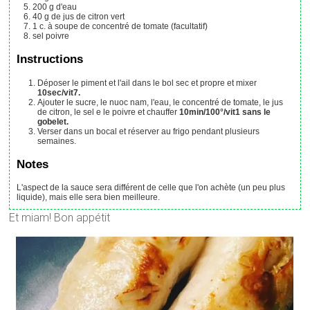
200
g
d'eau
40
g
de jus de citron vert
1
c. à soupe
de concentré de tomate
(facultatif)
sel poivre
Instructions
Déposer le piment et l'ail dans le bol sec et propre et mixer
10sec/vit7.
Ajouter le sucre, le nuoc nam, l'eau, le concentré de tomate, le jus
de citron, le sel e le poivre et chauffer
10min/100°/vit1 sans le
gobelet.
Verser dans un bocal et réserver au frigo pendant plusieurs
semaines.
Notes
L'aspect de la sauce sera différent de celle que l'on achète (un peu plus
liquide), mais elle sera bien meilleure.
Et miam! Bon appétit