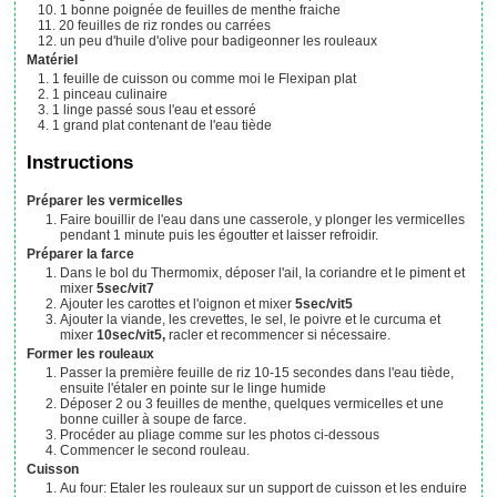
1
bonne poignée
de feuilles de menthe fraiche
20
feuilles
de riz rondes ou carrées
un peu
d'huile d'olive pour badigeonner les rouleaux
Matériel
1
feuille de cuisson ou comme moi le Flexipan plat
1
pinceau culinaire
1
linge passé sous l'eau et essoré
1
grand plat contenant de l'eau tiède
Instructions
Préparer les vermicelles
Faire bouillir de l'eau dans une casserole, y plonger les vermicelles
pendant 1 minute puis les égoutter et laisser refroidir.
Préparer la farce
Dans le bol du Thermomix, déposer l'ail, la coriandre et le piment et
mixer
5sec/vit7
Ajouter les carottes et l'oignon et mixer
5sec/vit5
Ajouter la viande, les crevettes, le sel, le poivre et le curcuma et
mixer
10sec/vit5,
racler et recommencer si nécessaire.
Former les rouleaux
Passer la première feuille de riz 10-15 secondes dans l'eau tiède,
ensuite l'étaler en pointe sur le linge humide
Déposer 2 ou 3 feuilles de menthe, quelques vermicelles et une
bonne cuiller à soupe de farce.
Procéder au pliage comme sur les photos ci-dessous
Commencer le second rouleau.
Cuisson
Au four: Etaler les rouleaux sur un support de cuisson et les enduire