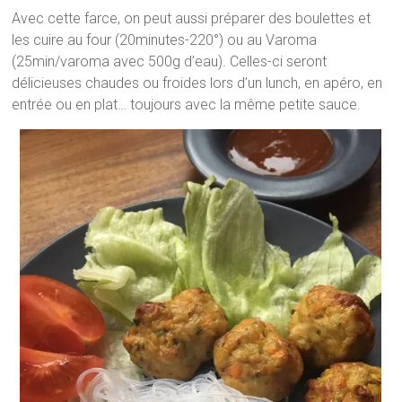
Avec cette farce, on peut aussi préparer des boulettes et
les cuire au four (20minutes-220°) ou au Varoma
(25min/varoma avec 500g d’eau). Celles-ci seront
délicieuses chaudes ou froides lors d’un lunch, en apéro, en
entrée ou en plat… toujours avec la même petite sauce.