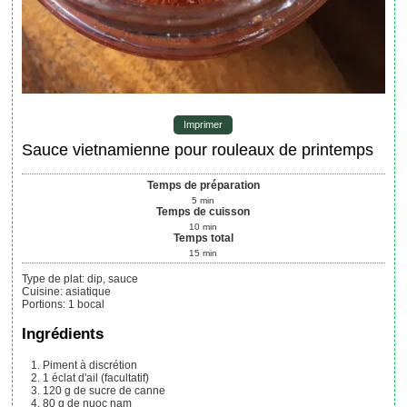
Imprimer
Sauce vietnamienne pour rouleaux de printemps
Temps de préparation
5
min
Temps de cuisson
10
min
Temps total
15
min
Type de plat:
dip, sauce
Cuisine:
asiatique
Portions
:
1
bocal
Ingrédients
Piment à discrétion
1
éclat d'ail
(facultatif)
120
g
de sucre de canne
80
g
de nuoc nam