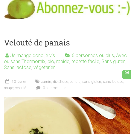
Velouté de panais
Je mange donc je vis
6 personnes ou plus
,
Avec
ou sans Thermomix
,
bio
,
rapide
,
recette facile
,
Sans gluten
,
Sans lactose
,
végétarien
10 février
cumin
,
diététique
,
panais
,
sans gluten
,
sans lactose
,
soupe
,
velouté
0 commentaire