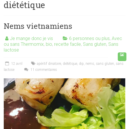
diététique
Nems vietnamiens
Je mange donc je vis
6 personnes ou plus
,
Avec
ou sans Thermomix
,
bio
,
recette facile
,
Sans gluten
,
Sans
lactose
12 avril
apéritif dinatoire
,
diététique
,
dip
,
nems
,
sans gluten
,
sans
lactose
11 commentaires