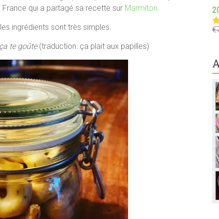
 en France qui a partagé sa recette sur
Marmiton.
2
les ingrédients sont très simples.
€
N
s
ça te goûte
(traduction: ça plait aux papilles)
A