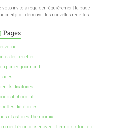
e vous invite à regarder régulièrement la page
accueil pour découvrir les nouvelles recettes.
Pages
ienvenue
outes les recettes
on panier gourmand
alades
éritifs dinatoires
hocolat chocolat
ecettes diététiques
rucs et astuces Thermomix
omment économiser avec Thermomix tout en