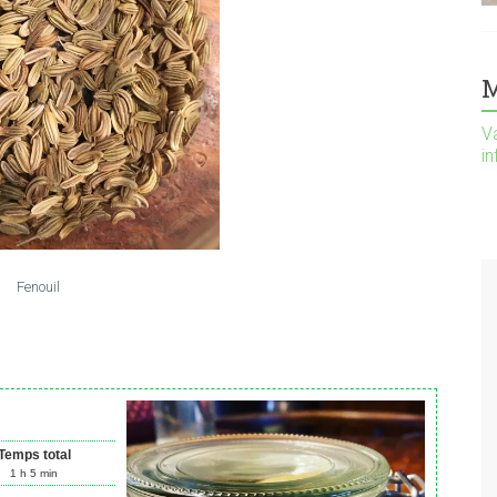
M
Va
i
Fenouil
Temps total
1
h
5
min