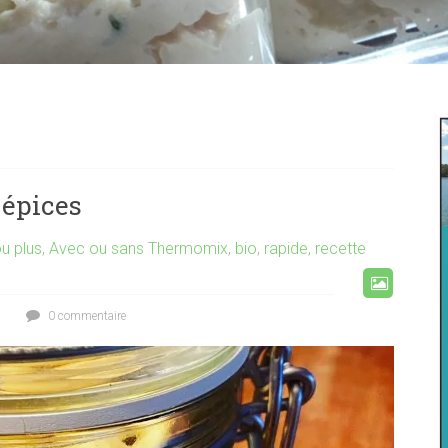
 épices
u plus
,
Avec ou sans Thermomix
,
bio
,
rapide
,
recette
0 commentaire