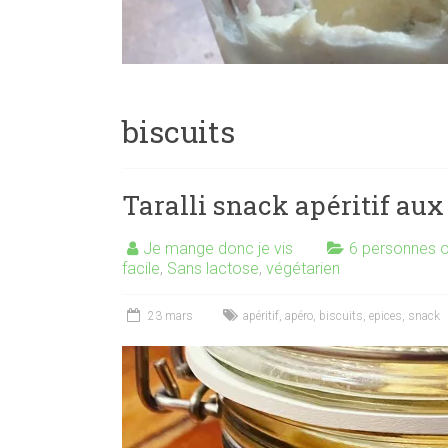
biscuits
Taralli snack apéritif aux
Je mange donc je vis
6 personnes o
facile
,
Sans lactose
,
végétarien
23 mars
apéritif
,
apéro
,
biscuits
,
epices
,
snack