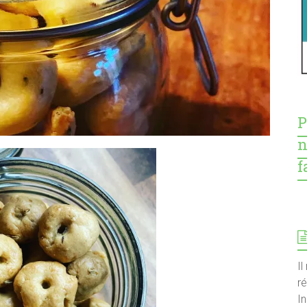
P
n
f
Il
r
I