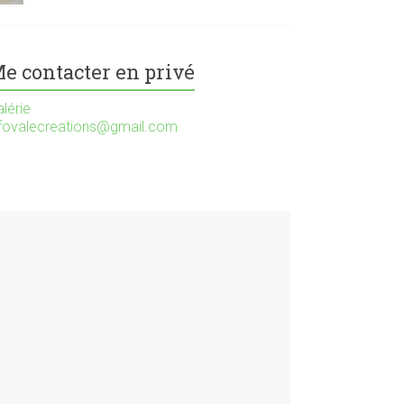
e contacter en privé
lérie
nfovalecreations@gmail.com