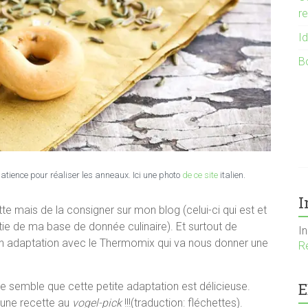
r
I
B
patience pour réaliser les anneaux. Ici une photo
de ce site
italien.
I
ette mais de la consigner sur mon blog (celui-ci qui est et
tie de ma base de donnée culinaire). Et surtout de
I
mon adaptation avec le Thermomix qui va nous donner une
R
E
 me semble que cette petite adaptation est délicieuse.
 une recette au
vogel-pick
!!!(traduction: fléchettes).