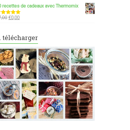
0 recettes de cadeaux avec Thermomix
7,00
€
0,00
ote
5.00
ur 5
 télécharger