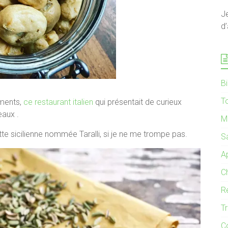
J
d’
B
T
ements,
ce restaurant italien
qui présentait de curieux
eaux .
M
ecette sicilienne nommée Taralli, si je ne me trompe pas.
S
Ap
C
R
T
C