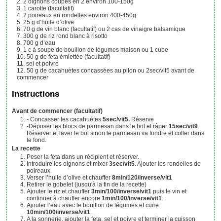
2
oignons coupés en 2
environ 100-150g
1
carotte (facultatif)
2
poireaux en rondelles
environ 400-450g
25
g
d’huile d’olive
70
g
de vin blanc (facultatif)
ou 2 cas de vinaigre balsamique
300
g
de riz rond blanc à risotto
700
g
d’eau
1
c à soupe
de bouillon de légumes maison
ou 1 cube
50
g
de feta émiettée (facultatif)
sel et poivre
50
g
de cacahuètes concassées au pilon
ou 2sec/vit5 avant de
commencer
Instructions
Avant de commencer (facultatif)
- Concasser les cacahuètes
5sec/vit5.
Réserve
-Déposer les blocs de parmesan dans le bol et râper
15sec/vit9
.
Réserver et laver le bol sinon le parmesan va fondre et coller dans
le fond.
La recette
Peser la feta dans un récipient et réserver.
Introduire les oignons et mixer
3sec/vit5
. Ajouter les rondelles de
poireaux.
Verser l’huile d’olive et chauffer
8min/120/inverse/vit1
Retirer le gobelet (jusqu'à la fin de la recette)
Ajouter le riz et chauffer
3min/100/inverse/vit1
puis le vin et
continuer à chauffer encore
1min/100/inverse/vit1
.
Ajouter l’eau avec le bouillon de légumes et cuire
10min/100/inverse/vit1
.
A la sonnerie, ajouter la feta, sel et poivre et terminer la cuisson