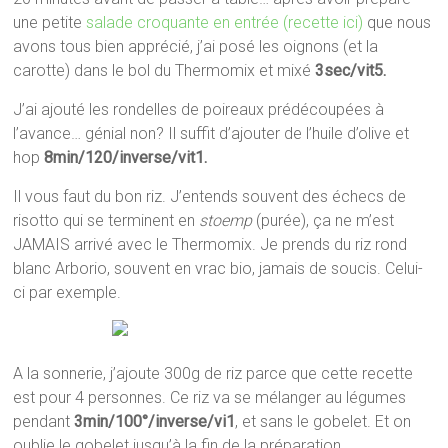
une petite
salade croquante en entrée (recette ici)
que nous
avons tous bien apprécié, j’ai posé les oignons (et la
carotte) dans le bol du Thermomix et mixé
3sec/vit5.
J’ai ajouté les rondelles de poireaux prédécoupées à
l’avance… génial non? Il suffit d’ajouter de l’huile d’olive et
hop
8min/120/inverse/vit1.
Il vous faut du bon riz. J’entends souvent des échecs de
risotto qui se terminent en
stoemp
(purée), ça ne m’est
JAMAIS arrivé avec le Thermomix. Je prends du riz rond
blanc Arborio, souvent en vrac bio, jamais de soucis. Celui-
ci par exemple.
A la sonnerie, j’ajoute 300g de riz parce que cette recette
est pour 4 personnes. Ce riz va se mélanger au légumes
pendant
3min/100°/inverse/vi1
, et sans le gobelet. Et on
oublie le gobelet jusqu’à la fin de la préparation.