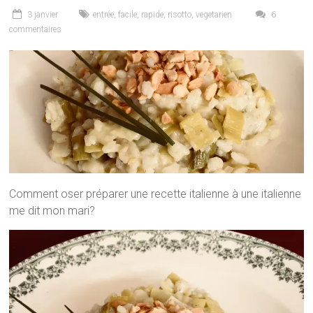
3 janvier
entrée
,
facile
,
rapide
,
risotto
,
vegetarien
6
commentaires
Comment oser préparer une recette italienne à une italienne
me dit mon mari?