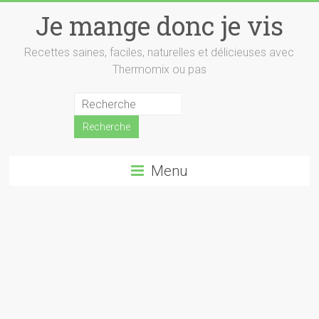
Skip
Je mange donc je vis
to
content
Recettes saines, faciles, naturelles et délicieuses avec
Thermomix ou pas
Menu