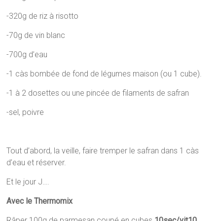
-320g de riz à risotto
-70g de vin blanc
-700g d’eau
-1 càs bombée de fond de légumes maison (ou 1 cube).
-1 à 2 dosettes ou une pincée de filaments de safran
-sel, poivre
Tout d’abord, la veille, faire tremper le safran dans 1 càs
d’eau et réserver.
Et le jour J….
Avec le Thermomix
Râper 100g de parmesan coupé en cubes
10sec/vit10
.