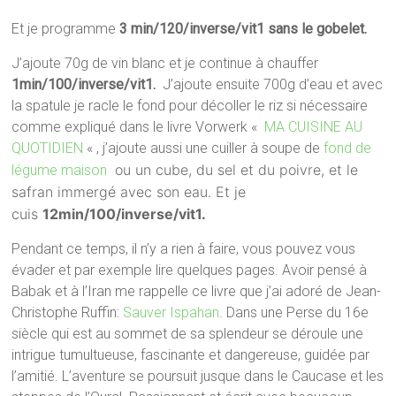
Et je programme
3 min/120/inverse/vit1
sans le gobelet.
J’ajoute 70g de vin blanc et je continue à chauffer
1min/100/inverse/vit1.
J’ajoute ensuite 700g d’eau et avec
la spatule je racle le fond pour décoller le riz si nécessaire
comme expliqué dans le livre Vorwerk «
MA CUISINE AU
QUOTIDIEN
« , j’ajoute aussi une cuiller à soupe de
fond de
ou un cube, du sel et du poivre, et
le
légume maison
safran immergé avec son eau. Et je
cuis
12min/100/inverse/vit1.
Pendant ce temps, il n’y a rien à faire, vous pouvez vous
évader et par exemple lire quelques pages. Avoir pensé à
Babak et à l’Iran me rappelle ce livre que j’ai adoré de Jean-
Christophe Ruffin:
Sauver Ispahan
. Dans une Perse du 16e
siècle qui est au sommet de sa splendeur se déroule une
intrigue tumultueuse, fascinante et dangereuse, guidée par
l’amitié. L’aventure se poursuit jusque dans le Caucase et les