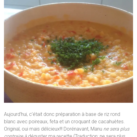
Aujourd’hui, c’était donc préparation à base de riz rond
blanc avec poireaux, feta et un croquant de cacahuètes.
Original, oui mais délicieux!!! Dorénavant, Manu
ne sera plus
contraire
à
déguster ma recette (Traduction: ne sera plus