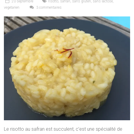
20 septembre
risotto
,
safran
,
sans gluten
,
sans lactose
,
vegetarien
3 commentaires
Le risotto au safran est succulent, c’est une spécialité de