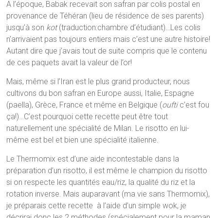
A l’époque, Babak recevait son safran par colis postal en
provenance de Téhéran (lieu de résidence de ses parents)
jusqu’à son
kot
(traduction:chambre d’étudiant)…Les colis
n’arrivaient pas toujours entiers mais c’est une autre histoire!
Autant dire que j’avais tout de suite compris que le contenu
de ces paquets avait la valeur de l’or!
Mais, même si l’Iran est le plus grand producteur, nous
cultivons du bon safran en Europe aussi, Italie, Espagne
(paella), Grèce, France et même en Belgique (
oufti
c’est fou
ça!)…C’est pourquoi cette recette peut être tout
naturellement une spécialité de Milan. Le risotto en lui-
même est bel et bien une spécialité italienne.
Le Thermomix est d’une aide incontestable dans la
préparation d’un risotto, il est même le champion du risotto
si on respecte les quantités eau/riz, la qualité du riz et la
rotation inverse. Mais auparavant (ma vie sans Thermomix),
je préparais cette recette à l’aide d’un simple wok, je
décrirai donc les 2 méthodes (spécialement pour la maman