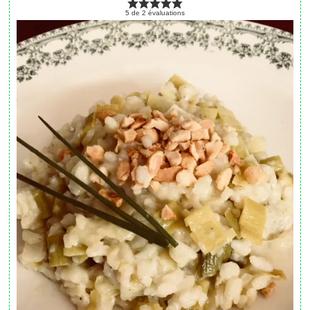
5
de
2
évaluations