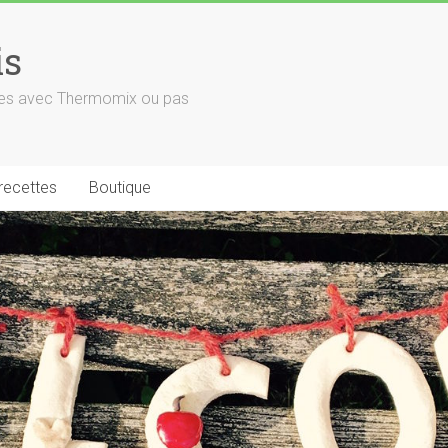
is
euses avec Thermomix ou pas
 recettes
Boutique