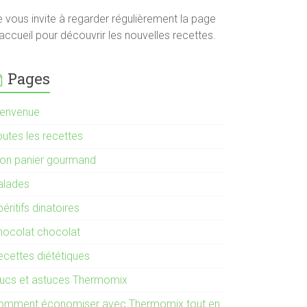
e vous invite à regarder régulièrement la page
accueil pour découvrir les nouvelles recettes.
Pages
ienvenue
outes les recettes
on panier gourmand
alades
éritifs dinatoires
hocolat chocolat
ecettes diététiques
rucs et astuces Thermomix
omment économiser avec Thermomix tout en