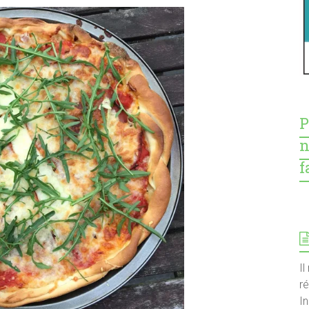
P
n
f
Il
r
I