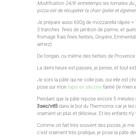
Modification 24/8: entretemps les tomates du ja
pizza est de récupérer la chair (peler et égrén
Je prépare aussi 600g de mozzarella râpée + 1
3 tranches fines de jambon de parme, et quelq
fromage frais fines herbes, Gruyère, Emmenta
aimez).
De l’origan, ou même des herbes de Provence d
La demi heure est passée, je pense, et tout est
Je sors la pâte qui ne colle pas, oui elle est c
pose sur mon
tapis en silicone
fariné (le mien e
Pendant que la pâte repose encore 5 minutes (e
3sec/vit5
dans le bol du Thermomix car je les 
vraiment un plus et délicieux. Et les enfants n’y 
Comme on fait très souvent des pizzas, je me
c’est vraiment très pratique, je pose la pâte di