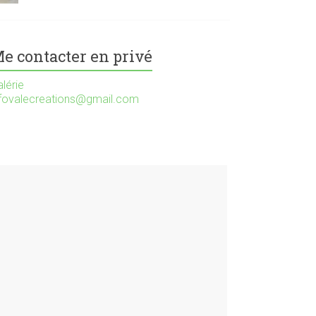
e contacter en privé
lérie
nfovalecreations@gmail.com