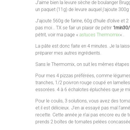
J’aime bien la levure sèche de boulanger Brugge
un paquet (11g) de levure auquel j’ajoute 300g
J’ajoute 560g de farine, 60g d’huile d’olive et 2 
pas moi… TX se fair un plaisir de pétrir
1min30/
pétrit, voir ma page «
astuces Thermomix
« .
La pâte est donc faite en 4 minutes. Je la lais
préparer mes autres ingrédients.
Sans le Thermomix, on suit les mêmes étapes 
Pour mes 4 pizzas préférées, comme légumes,
tranches, 1/2 poivron rouge coupé en lamelles, 
essorées. 4 à 6 échalotes épluchées que je mixe
Pour le coulis, 3 solutions, vous avez des tom
et il est délicieux. J’en ai essayé pas mal l’a
recette. Cette année je n’ai pas encore eu de to
prends 2 boîtes de tomates pelées concassées 