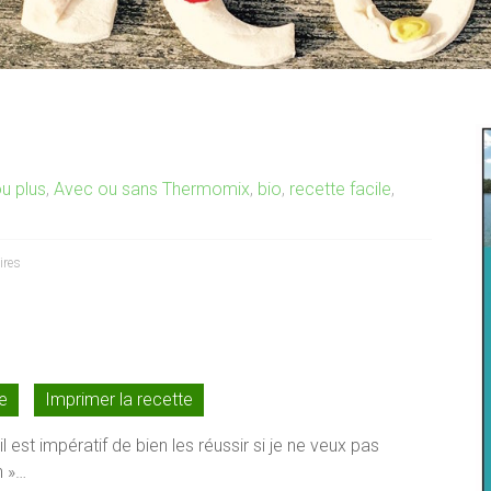
u plus
,
Avec ou sans Thermomix
,
bio
,
recette facile
,
res
te
Imprimer la recette
l est impératif de bien les réussir si je ne veux pas
n »…