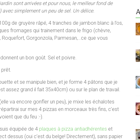
rdin sont arrivées et pour nous, le meilleur fond de
A
er) avec simplement un peu de sel. Un délice.
00g de gruyère râpé, 4 tranches de jambon blanc à l’os,
ues fromages qui trainement dans le frigo (chèvre,
l, Roquefort, Gorgonzola, Parmesan,…ce que vous
onnent un bon goût. Sel et poivre.
 prêt.
houette et se manipule bien, et je forme 4 pâtons que je
st assez grand il fait 35x40cm) ou sur le plan de travail.
lle va encore gonfler un peu), je mixe les échalotes
répartirai sur mes 4 pizzas en morceaux très fins, c’est
voient que du feu :-).
 suis équipée de 4
plaques à pizza antiadhérentes
et
rect dessus (oui c’est du belge! Directement), sans papier