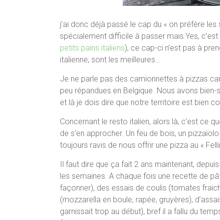
j’ai donc déjà passé le cap du « on préfère les 
spécialement difficile à passer mais Yes, c’est f
petits pains italiens
), ce cap-ci n’est pas à pr
italienne, sont les meilleures…
Je ne parle pas des camionnettes à pizzas car
peu répandues en Belgique. Nous avons bien-sûr 
et là je dois dire que notre territoire est bien co
Concernant le resto italien, alors là, c’est ce q
de s’en approcher. Un feu de bois, un pizzaïolo 
toujours ravis de nous offrir une pizza au « Fel
Il faut dire que ça fait 2 ans maintenant, depuis
les semaines. A chaque fois une recette de pâte
façonner), des essais de coulis (tomates fraich
(mozzarella en boule, rapée, gruyères), d’assai
garnissait trop au début), bref il a fallu du tem