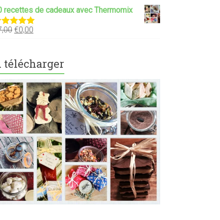
0 recettes de cadeaux avec Thermomix
7,00
€
0,00
ote
5.00
ur 5
 télécharger