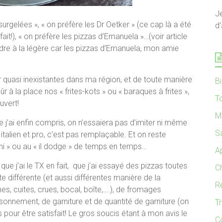
J
surgelées », « on préfère les Dr Oetker » (ce cap là a été
d’
ait!), « on préfère les pizzas d’Emanuela »…(voir article
endre à la légère car les pizzas d’Emanuela, mon amie
 quasi inexistantes dans ma région, et de toute manière
B
à la place nos « frites-kots » ou « baraques à frites »,
T
uvert!
M
ue j’ai enfin compris, on n’essaiera pas d’imiter ni même
S
italien et pro, c’est pas remplaçable. Et on reste
lini » ou au « il dodge » de temps en temps…
Ap
 que j’ai le TX en fait, que j’ai essayé des pizzas toutes
C
 différente (et aussi différentes manière de la
R
es, cuites, crues, bocal, boîte,….), de fromages
sonnement, de garniture et de quantité de garniture (on
T
ps pour être satisfait! Le gros soucis étant à mon avis le
C