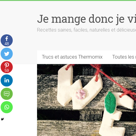
Skip
to
Je mange donc je v
content
Recettes saines, faciles, naturelles et délici
48
Trucs et astuces Thermomix
Toutes les
59