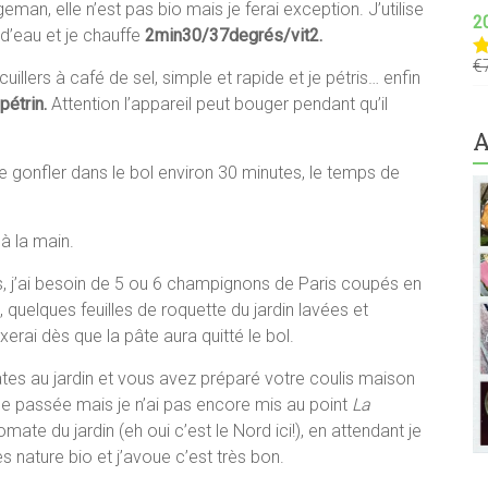
man, elle n’est pas bio mais je ferai exception. J’utilise
2
 d’eau et je chauffe
2min30/37degrés/vit2.
€
N
cuillers à café de sel, simple et rapide et je pétris… enfin
s
pétrin.
Attention l’appareil peut bouger pendant qu’il
A
se gonfler dans le bol environ 30 minutes, le temps de
à la main.
 j’ai besoin de 5 ou 6 champignons de Paris coupés en
quelques feuilles de roquette du jardin lavées et
rai dès que la pâte aura quitté le bol.
ates au jardin et vous avez préparé votre coulis maison
nnée passée mais je n’ai pas encore mis au point
La
mate du jardin (eh oui c’est le Nord ici!), en attendant je
nature bio et j’avoue c’est très bon.