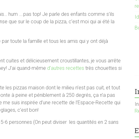
r
s… hum ….pas top! Je parle des enfants comme s’ils
I
se que sur le coup de la pizza, c’est moi qui ai été la
B
 par toute la famille et tous les amis qui y ont déjà
nt cuites et délicieusement croustillantes, je vous arrête
 (hey! J’ai quand-même
d’autres recettes
très chouettes si
te les pizzas maison dont le milieu n’est pas cuit, et tout
I
monte à peine et péniblement à 250 degrés, ça n’a pas
je me suis inspirée d’une recette de l’Espace-Recette qui
I
glages, c’est bon!
R
5-6 personnes (On peut diviser les quantités en 2 sans
E