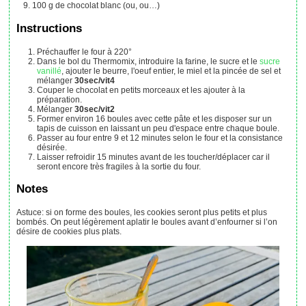
100
g
de chocolat blanc
(ou, ou…)
Instructions
Préchauffer le four à 220°
Dans le bol du Thermomix, introduire la farine, le sucre et le
sucre
vanillé
, ajouter le beurre, l'oeuf entier, le miel et la pincée de sel et
mélanger
30sec/vit4
Couper le chocolat en petits morceaux et les ajouter à la
préparation.
Mélanger
30sec/vit2
Former environ 16 boules avec cette pâte et les disposer sur un
tapis de cuisson en laissant un peu d'espace entre chaque boule.
Passer au four entre 9 et 12 minutes selon le four et la consistance
désirée.
Laisser refroidir 15 minutes avant de les toucher/déplacer car il
seront encore très fragiles à la sortie du four.
Notes
Astuce: si on forme des boules, les cookies seront plus petits et plus
bombés. On peut légèrement aplatir le boules avant d’enfourner si l’on
désire de cookies plus plats.