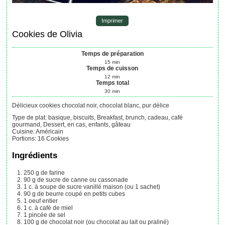
Imprimer
Cookies de Olivia
Temps de préparation
15
min
Temps de cuisson
12
min
Temps total
30
min
Délicieux cookies chocolat noir, chocolat blanc, pur délice
Type de plat:
basique, biscuits, Breakfast, brunch, cadeau, café
gourmand, Dessert, en cas, enfants, gâteau
Cuisine:
Américain
Portions
:
16
Cookies
Ingrédients
250
g
de farine
90
g
de sucre de canne ou cassonade
1
c. à soupe
de sucre vanillé maison
(ou 1 sachet)
90
g
de beurre
coupé en petits cubes
1
oeuf entier
1
c. à café
de miel
1
pincée
de sel
100
g
de chocolat noir
(ou chocolat au lait ou praliné)