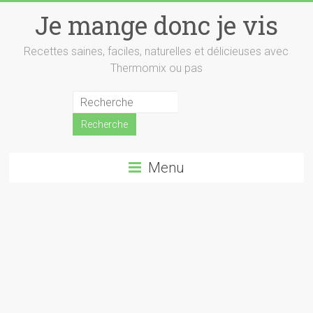
Skip
Je mange donc je vis
to
content
Recettes saines, faciles, naturelles et délicieuses avec
Thermomix ou pas
Menu