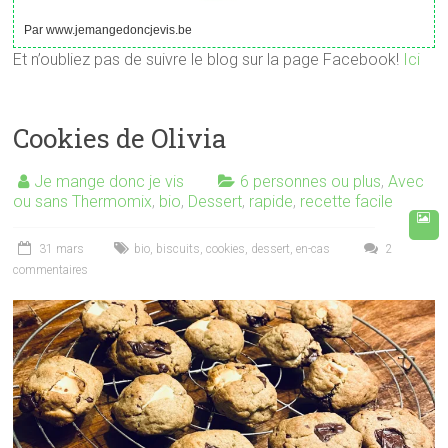
Par www.jemangedoncjevis.be
Et n’oubliez pas de suivre le blog sur la page Facebook!
Ici
Cookies de Olivia
Je mange donc je vis
6 personnes ou plus
,
Avec
ou sans Thermomix
,
bio
,
Dessert
,
rapide
,
recette facile
31 mars
bio
,
biscuits
,
cookies
,
dessert
,
en-cas
2
commentaires