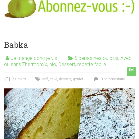
Babka
Je mange donc je vis
6 personnes ou plus
,
Avec
ou sans Thermomix
,
bio
,
Dessert
,
recette facile
21 mars
café
,
cake
,
dessert
,
gouter
0 commentaire