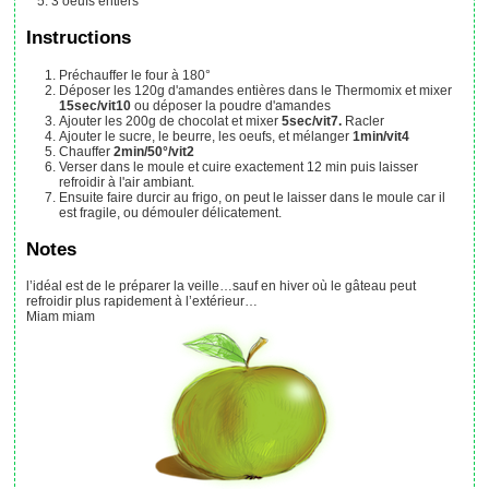
3
oeufs entiers
Instructions
Préchauffer le four à 180°
Déposer les 120g d'amandes entières dans le Thermomix et mixer
15sec/vit10
ou
déposer la poudre d'amandes
Ajouter les 200g de chocolat et mixer
5sec/vit7.
Racler
Ajouter le sucre, le beurre, les oeufs, et mélanger
1min/vit4
Chauffer
2min/50°/vit2
Verser dans le moule et cuire exactement 12 min puis laisser
refroidir à l'air ambiant.
Ensuite faire durcir au frigo, on peut le laisser dans le moule car il
est fragile, ou démouler délicatement.
Notes
l’idéal est de le préparer la veille…sauf en hiver où le gâteau peut
refroidir plus rapidement à l’extérieur…
Miam miam