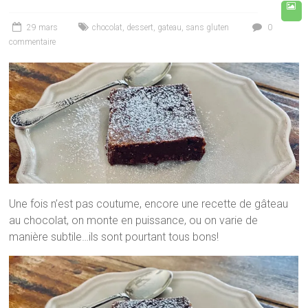
29 mars
chocolat
,
dessert
,
gateau
,
sans gluten
0
commentaire
Une fois n’est pas coutume, encore une recette de gâteau
au chocolat, on monte en puissance, ou on varie de
manière subtile…ils sont pourtant tous bons!