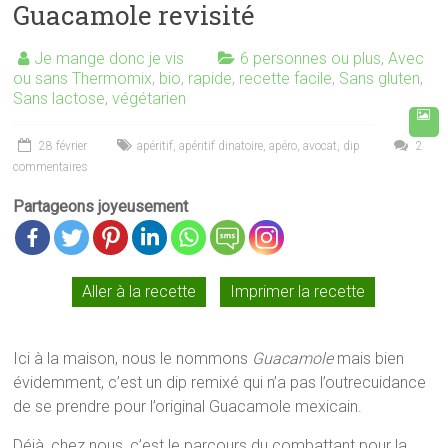
Guacamole revisité
Je mange donc je vis
6 personnes ou plus
,
Avec
ou sans Thermomix
,
bio
,
rapide
,
recette facile
,
Sans gluten
,
Sans lactose
,
végétarien
28 février
apéritif
,
apéritif dinatoire
,
apéro
,
avocat
,
dip
2
commentaires
Partageons joyeusement
Aller à la recette
Imprimer la recette
Ici à la maison, nous le nommons
Guacamole
mais bien
évidemment, c’est un dip remixé qui n’a pas l’outrecuidance
de se prendre pour l’original Guacamole mexicain.
Déjà, chez nous, c’est le parcours du combattant pour la