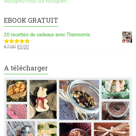
Rejoignez-nous sur instagram
EBOOK GRATUIT
20 recettes de cadeaux avec Thermomix
€
7,00
€
0,00
Note
5.00
sur 5
A télécharger