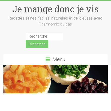
Skip
Je mange donc je vis
to
content
Recettes saines, faciles, naturelles et délicieuses avec
Thermomix ou pas
Menu