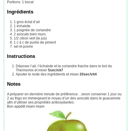
Portions
:
1
bocal
Ingrédients
1
gros éclat d’ail
1
échalote
1
poignée
de coriandre
2
avocats bien murs
1/2
citron vert (le jus)
1
c à c
de purée de piment
sel et poivre
Instructions
Déposer l’ail, l’échalote et la coriandre fraiche dans le bol du
Thermomix et mixer
5sec/vit7
Ajouter le reste des ingrédients et mixer
20sec/vit4
Notes
A préparer en dernière minute de préférence…sinon conserver 1 jour ou
2 au frigo en immergeant le noyau d’un des avocats dans le guacamole
afin d’utiliser ses propriétés antioxydantes.
Bon appétit miam miam