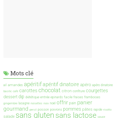
Mots clé
apéritif
apéritif dinatoire
apéro
amandes
ail
apéro dinatoire
chocolat
carottes
courgettes
citron
confiture
basilic
café
dip
dessert
entrée
facile
diététique
epinards
fraises
framboises
offrir
panier
pain
lasagne
noël
gingembre
noisettes
noix
gourmand
pommes
pâtes
poisson
poivrons
rapide
persil
risotto
sans gluten
sans lactose
salade
sauce