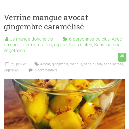
Verrine mangue avocat
gingembre caramélisé
Je mange donc je vis
6 personnes ou plus
,
Avec
ou sans Thermomix
,
bio
,
rapide
,
Sans gluten
,
Sans lactose
,
végétarien
23 janvier
avocat
,
gingembre
,
mangue
,
sans gluten
,
sans lactose
,
vegetarien
0 commentaire