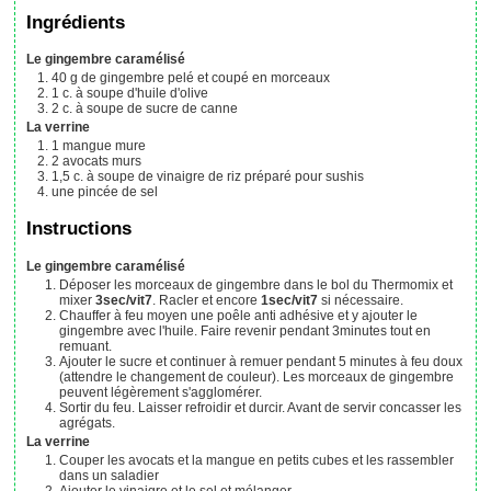
Ingrédients
Le gingembre caramélisé
40
g
de gingembre pelé et coupé en morceaux
1
c. à soupe
d'huile d'olive
2
c. à soupe
de sucre de canne
La verrine
1
mangue mure
2
avocats murs
1,5
c. à soupe
de vinaigre de riz préparé pour sushis
une pincée de sel
Instructions
Le gingembre caramélisé
Déposer les morceaux de gingembre dans le bol du Thermomix et
mixer
3sec/vit7
. Racler et encore
1sec/vit7
si nécessaire.
Chauffer à feu moyen une poêle anti adhésive et y ajouter le
gingembre avec l'huile. Faire revenir pendant 3minutes tout en
remuant.
Ajouter le sucre et continuer à remuer pendant 5 minutes à feu doux
(attendre le changement de couleur). Les morceaux de gingembre
peuvent légèrement s'agglomérer.
Sortir du feu. Laisser refroidir et durcir. Avant de servir concasser les
agrégats.
La verrine
Couper les avocats et la mangue en petits cubes et les rassembler
dans un saladier
Ajouter le vinaigre et le sel et mélanger.