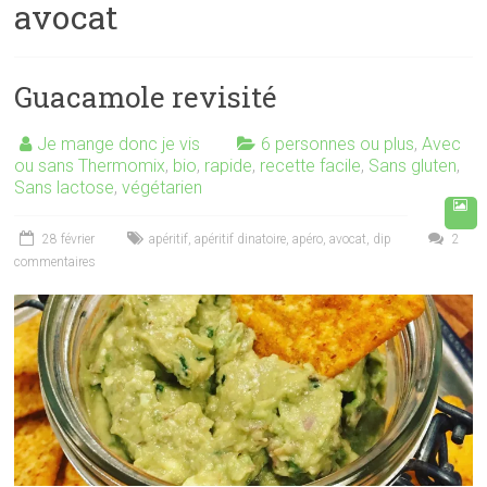
avocat
Guacamole revisité
Je mange donc je vis
6 personnes ou plus
,
Avec
ou sans Thermomix
,
bio
,
rapide
,
recette facile
,
Sans gluten
,
Sans lactose
,
végétarien
28 février
apéritif
,
apéritif dinatoire
,
apéro
,
avocat
,
dip
2
commentaires