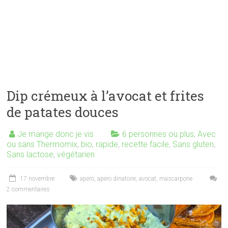
Dip crémeux à l’avocat et frites
de patates douces
Je mange donc je vis
6 personnes ou plus
,
Avec
ou sans Thermomix
,
bio
,
rapide
,
recette facile
,
Sans gluten
,
Sans lactose
,
végétarien
17 novembre
apéro
,
apéro dinatoire
,
avocat
,
mascarpone
2 commentaires