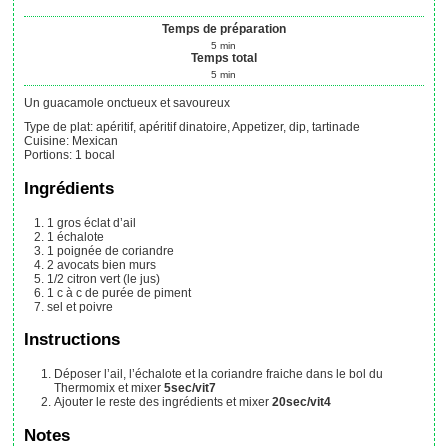
Temps de préparation
5
min
Temps total
5
min
Un guacamole onctueux et savoureux
Type de plat:
apéritif, apéritif dinatoire, Appetizer, dip, tartinade
Cuisine:
Mexican
Portions
:
1
bocal
Ingrédients
1
gros éclat d’ail
1
échalote
1
poignée
de coriandre
2
avocats bien murs
1/2
citron vert (le jus)
1
c à c
de purée de piment
sel et poivre
Instructions
Déposer l’ail, l’échalote et la coriandre fraiche dans le bol du
Thermomix et mixer
5sec/vit7
Ajouter le reste des ingrédients et mixer
20sec/vit4
Notes