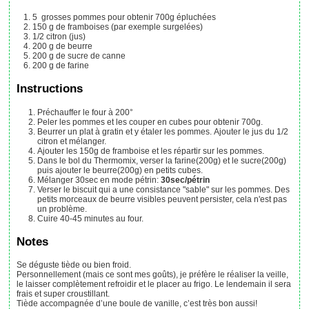
5
grosses pommes pour obtenir 700g épluchées
150
g
de framboises (par exemple surgelées)
1/2
citron (jus)
200
g
de beurre
200
g
de sucre de canne
200
g
de farine
Instructions
Préchauffer le four à 200°
Peler les pommes et les couper en cubes pour obtenir 700g.
Beurrer un plat à gratin et y étaler les pommes. Ajouter le jus du 1/2
citron et mélanger.
Ajouter les 150g de framboise et les répartir sur les pommes.
Dans le bol du Thermomix, verser la farine(200g) et le sucre(200g)
puis ajouter le beurre(200g) en petits cubes.
Mélanger 30sec en mode pétrin:
30sec/pétrin
Verser le biscuit qui a une consistance "sable" sur les pommes. Des
petits morceaux de beurre visibles peuvent persister, cela n'est pas
un problème.
Cuire 40-45 minutes au four.
Notes
Se déguste tiède ou bien froid.
Personnellement (mais ce sont mes goûts), je préfère le réaliser la veille,
le laisser complètement refroidir et le placer au frigo. Le lendemain il sera
frais et super croustillant.
Tiède accompagnée d’une boule de vanille, c’est très bon aussi!