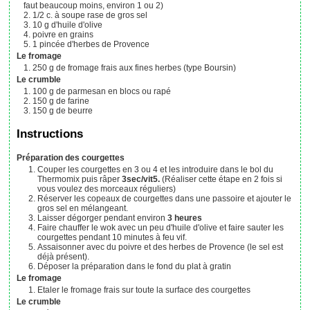
faut beaucoup moins, environ 1 ou 2)
1/2
c. à soupe rase
de gros sel
10
g
d'huile d'olive
poivre en grains
1
pincée
d'herbes de Provence
Le fromage
250
g
de fromage frais aux fines herbes (type Boursin)
Le crumble
100
g
de parmesan en blocs ou rapé
150
g
de farine
150
g
de beurre
Instructions
Préparation des courgettes
Couper les courgettes en 3 ou 4 et les introduire dans le bol du
Thermomix puis râper
3sec/vit5.
(Réaliser cette étape en 2 fois si
vous voulez des morceaux réguliers)
Réserver les copeaux de courgettes dans une passoire et ajouter le
gros sel en mélangeant.
Laisser dégorger pendant environ
3 heures
Faire chauffer le wok avec un peu d'huile d'olive et faire sauter les
courgettes pendant 10 minutes à feu vif.
Assaisonner avec du poivre et des herbes de Provence (le sel est
déjà présent).
Déposer la préparation dans le fond du plat à gratin
Le fromage
Etaler le fromage frais sur toute la surface des courgettes
Le crumble