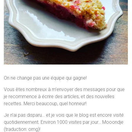
On ne change pas une équipe qui gagne!
Vous êtes nombreux à m’envoyer des messages pour que
je recommence à écrire des articles, et des nouvelles
recettes. Merci beaucoup, quel honneur!
Je n’ai pas disparu… et je vois que le blog est encore visité
quotidiennement. Environ 1000 visites par jour… Mooondje
(traduction: omg)!