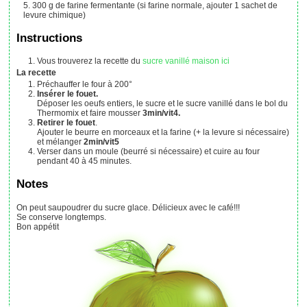
300
g
de farine fermentante (si farine normale, ajouter 1 sachet de
levure chimique)
Instructions
Vous trouverez la recette du
sucre vanillé maison ici
La recette
Préchauffer le four à 200°
Insérer le fouet.
Déposer les oeufs entiers, le sucre et le sucre vanillé dans le bol du
Thermomix et faire mousser
3min/vit4.
Retirer le fouet
.
Ajouter le beurre en morceaux et la farine (+ la levure si nécessaire)
et mélanger
2min/vit5
Verser dans un moule (beurré si nécessaire) et cuire au four
pendant 40 à 45 minutes.
Notes
On peut saupoudrer du sucre glace. Délicieux avec le café!!!
Se conserve longtemps.
Bon appétit