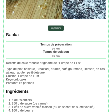
Imprimer
Babka
Temps de préparation
10
min
Temps de cuisson
45
min
Recette de cake robuste originaire de l'Europe de L'Est
Type de plat:
basique, Breakfast, brunch, café gourmand, Dessert, en cas,
gâteau, gouter, petit déjeuner
Cuisine:
Europe de l’Est
Keyword:
cake
Portions
:
16
portions
Ingrédients
6
oeufs entiers
250
g
de sucre (de canne)
1
càs
de sucre vanillé maison
(ou un sachet de sucre vanillé)
160
g
de beurre