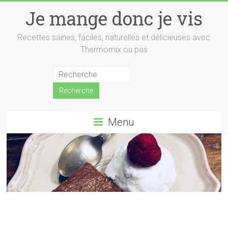
Skip
Je mange donc je vis
to
content
Recettes saines, faciles, naturelles et délicieuses avec
Thermomix ou pas
Menu