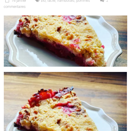
16 janvier
bio
,
facile
,
framboises
,
pommes
2
commentaires