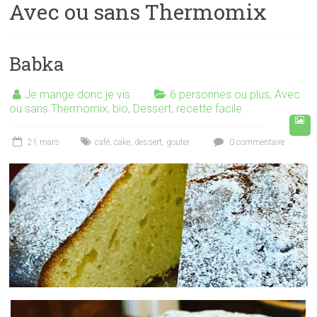
Avec ou sans Thermomix
Babka
Je mange donc je vis
6 personnes ou plus
,
Avec
ou sans Thermomix
,
bio
,
Dessert
,
recette facile
21 mars
café
,
cake
,
dessert
,
gouter
0 commentaire