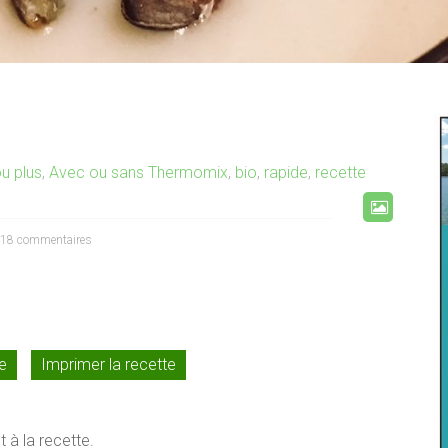
u plus
,
Avec ou sans Thermomix
,
bio
,
rapide
,
recette
18 commentaires
te
Imprimer la recette
 à la recette.