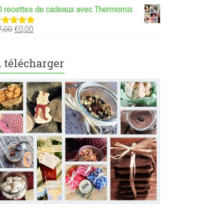
0 recettes de cadeaux avec Thermomix
7,00
€
0,00
ote
5.00
ur 5
 télécharger