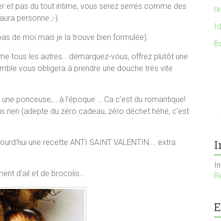
cher et pas du tout intime, vous serez serrés comme des
r
 aura personne ;-).
I
 pas de moi mais je la trouve bien formulée).
B
comme tous les autres… démarquez-vous, offrez plutôt une
ble vous obligera à prendre une douche très vite
s, une ponceuse,… à l’époque … Ca c’est du romantique!
plus rien (adepte du zéro cadeau, zéro déchet héhé, c’est
ujourd’hui une recette ANTI SAINT VALENTIN…. extra
I
I
ent d’ail et de brocolis…
R
E