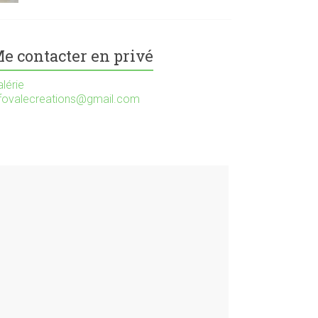
e contacter en privé
lérie
nfovalecreations@gmail.com