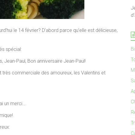
J
d’
d’hui le 14 février? D’abord parce qu’elle est délicieuse,
B
ès spécial:
T
s, Jean-Paul, Bon anniversaire Jean-Paul!
M
tout très commerciale des amoureux, les Valentins et
S
Ap
C
 ai un merci…
R
rmique!
T
reux:
C