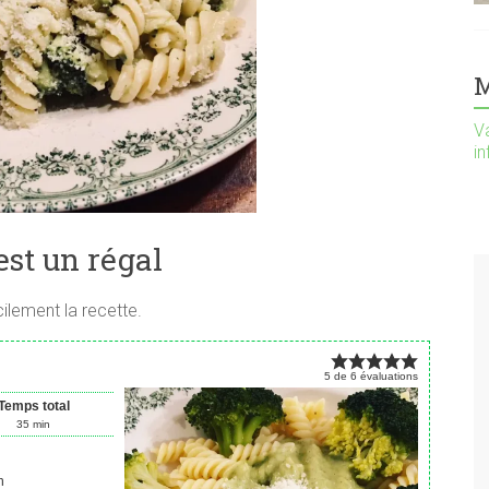
M
Va
i
est un régal
ilement la recette.
5
de
6
évaluations
Temps total
35
min
n