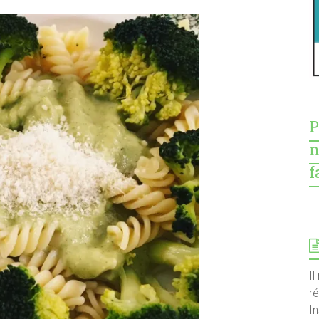
P
n
f
Il
r
I