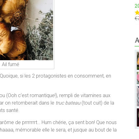
2
€
N
s
A
Ail fumé
 Quoique, si les 2 protagonistes en consomment, en
hou (Ooh c’est romantique!), rempli de vitamines aux
ar on retomberait dans le
truc
bateau
(tout cuit) de la
ents santé.
 arôme de prrrrrrrt… Hum chérie, ça sent bon! Que nous
aaa, mémorable elle le sera, et jusque au bout de la