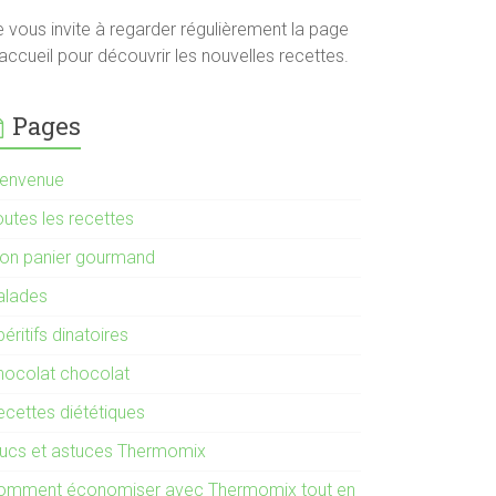
e vous invite à regarder régulièrement la page
accueil pour découvrir les nouvelles recettes.
Pages
ienvenue
outes les recettes
on panier gourmand
alades
éritifs dinatoires
hocolat chocolat
ecettes diététiques
rucs et astuces Thermomix
omment économiser avec Thermomix tout en