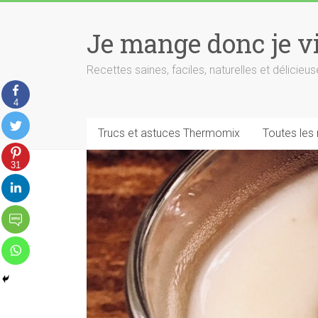
Skip
to
Je mange donc je v
content
Recettes saines, faciles, naturelles et délici
4
Trucs et astuces Thermomix
Toutes les
31