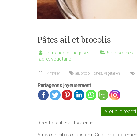
Pâtes ail et brocolis
Je mange donc je vis
6 personnes o
facile
,
végétarien
14 février
ail
,
brocoli
,
pâtes
,
vegetarien
Partageons joyeusement
Aller à la recet
Recette anti Saint Valentin
Ames sensibles s’abstenir! Ou allez directement