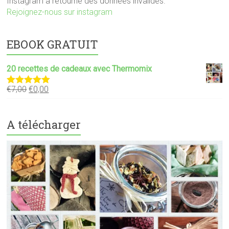
Instagram a retourné des données invalides.
Rejoignez-nous sur instagram
EBOOK GRATUIT
20 recettes de cadeaux avec Thermomix
€
7,00
€
0,00
Note
5.00
sur 5
A télécharger