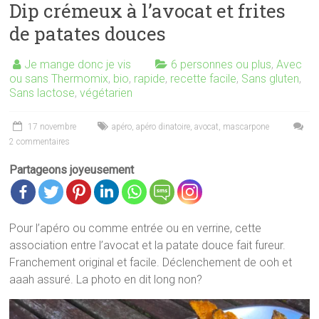
Dip crémeux à l’avocat et frites
de patates douces
Je mange donc je vis
6 personnes ou plus
,
Avec
ou sans Thermomix
,
bio
,
rapide
,
recette facile
,
Sans gluten
,
Sans lactose
,
végétarien
17 novembre
apéro
,
apéro dinatoire
,
avocat
,
mascarpone
2 commentaires
Partageons joyeusement
Pour l’apéro ou comme entrée ou en verrine, cette
association entre l’avocat et la patate douce fait fureur.
Franchement original et facile. Déclenchement de ooh et
aaah assuré. La photo en dit long non?