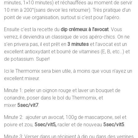
minutes, 1×10 minutes) et réchauffées au moment de servir
10 min à 200°(sans devoir les retourner). Très pratique d’un
point de vue organisation, surtout si c’est pour l’apéro.
Ensuite c’est la recette du
dip crémeux à l’avocat
. Vous
verrez, il deviendra un classique de vos apéro-chics. On ne
s’en privera pas, il est prêt en
3 minutes
et l’avocat est un
excellent antioxydant et bourré de vitamines (E, B, etc…) et
de potassium. Super!
Ici le Thermomix sera bien utile, à moins que vous n’ayez un
excellent mixeur.
Minute 1: peler un oignon rouge et laver un bouquet de
coriandre, poser dans le bol du Thermomix, et
mixer
5sec/vit7
.
Minute 2: ajouter un avocat, 100g de mascarpone, sel et
poivre et zou,
5sec/vit5,
racler et de nouveau
5sec/vit5
.
Minute 3: Verser dans un récipient à dip ou dans des verrines