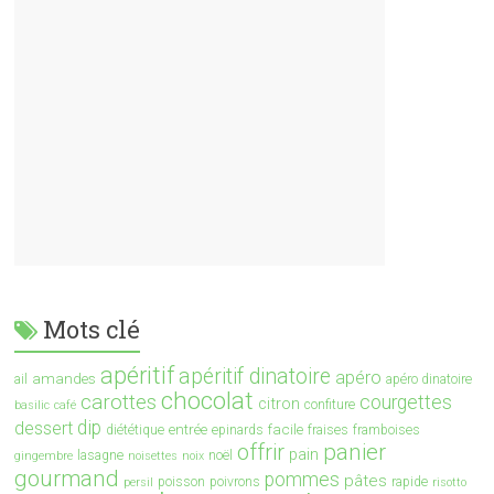
Mots clé
apéritif
apéritif dinatoire
apéro
amandes
ail
apéro dinatoire
chocolat
carottes
courgettes
citron
confiture
basilic
café
dip
dessert
entrée
facile
diététique
epinards
fraises
framboises
offrir
panier
pain
lasagne
noël
gingembre
noisettes
noix
gourmand
pommes
pâtes
poisson
poivrons
rapide
persil
risotto