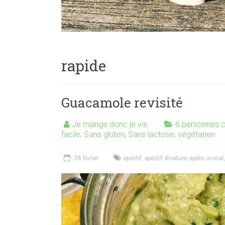
rapide
Guacamole revisité
Je mange donc je vis
6 personnes o
facile
,
Sans gluten
,
Sans lactose
,
végétarien
28 février
apéritif
,
apéritif dinatoire
,
apéro
,
avocat