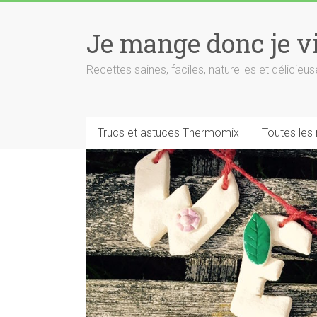
Skip
to
Je mange donc je v
content
Recettes saines, faciles, naturelles et délici
Trucs et astuces Thermomix
Toutes les