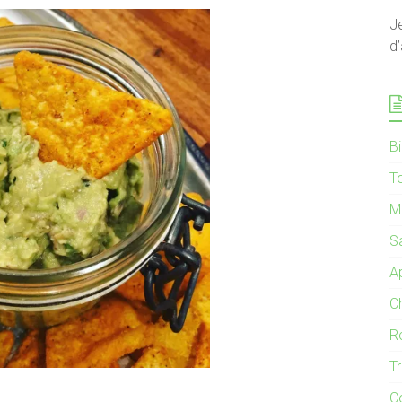
J
d’
B
T
M
S
Ap
C
R
T
C