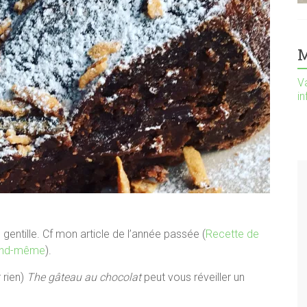
M
Va
i
us gentille. Cf mon article de l’année passée (
Recette de
uand-même
).
 rien)
The gâteau au chocolat
peut vous réveiller un
p