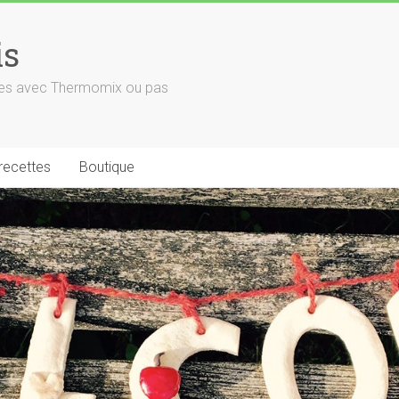
is
euses avec Thermomix ou pas
 recettes
Boutique