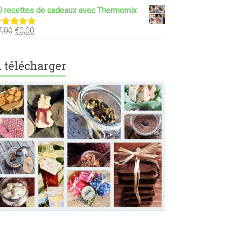
0 recettes de cadeaux avec Thermomix
7,00
€
0,00
ote
5.00
ur 5
 télécharger