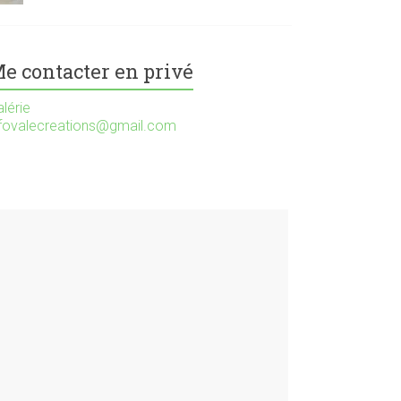
e contacter en privé
lérie
nfovalecreations@gmail.com