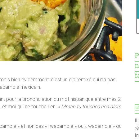
P
n
f
mais bien évidemment, c’est un dip remixé qui n’a pas
Guacamole mexicain.
ant pour la prononciation du mot hispanique entre mes 2
et moi qui ne touche rien:
« Mman tu touches rien alors
Il
wacamole » et non pas « rwacamole » ou « wacamole » ou
r
I