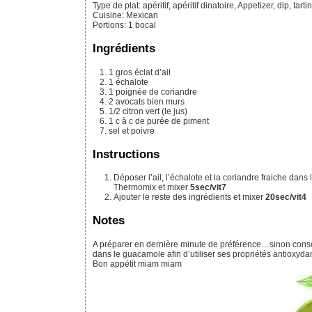
Type de plat:
apéritif, apéritif dinatoire, Appetizer, dip, tart
Cuisine:
Mexican
Portions
:
1
bocal
Ingrédients
1
gros éclat d’ail
1
échalote
1
poignée
de coriandre
2
avocats bien murs
1/2
citron vert (le jus)
1
c à c
de purée de piment
sel et poivre
Instructions
Déposer l’ail, l’échalote et la coriandre fraiche dans le bol du
Thermomix et mixer
5sec/vit7
Ajouter le reste des ingrédients et mixer
20sec/vit4
Notes
A préparer en dernière minute de préférence…sinon conserver 1 jour ou 2 au frigo en immergeant le noyau d’un des avocats
dans le guacamole afin d’utiliser ses propriétés antioxyda
Bon appétit miam miam