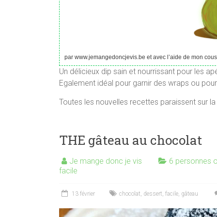
par www.jemangedoncjevis.be et avec l’aide de mon cousi
Un délicieux dip sain et nourrissant pour les a
Egalement idéal pour garnir des wraps ou pour e
Toutes les nouvelles recettes paraissent sur l
THE gâteau au chocolat
Je mange donc je vis
6 personnes o
facile
13 février
chocolat
,
dessert
,
facile
,
gâteau