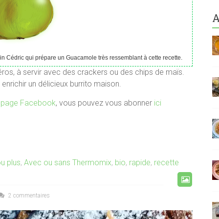
A
n Cédric qui prépare un Guacamole très ressemblant à cette recette.
péros, à servir avec des crackers ou des chips de maïs.
nrichir un délicieux burrito maison.
a
page Facebook
, vous pouvez vous abonner
ici
u plus
,
Avec ou sans Thermomix
,
bio
,
rapide
,
recette
2 commentaires