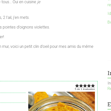
e tous… Oui en cuisine
je
r
I
2 l’ail, j’en mets.
B
s pointes d’oignons violettes.
er!
ien mur, voici un petit clin d’oeil pour mes amis du même
I
I
R
5
de
1
évaluation
E