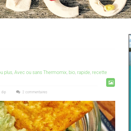
u plus
,
Avec ou sans Thermomix
,
bio
,
rapide
,
recette
,
dip
2 commentaires