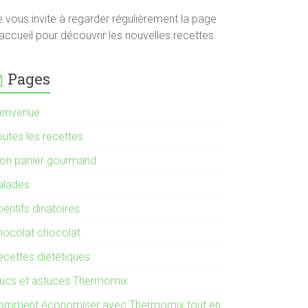
e vous invite à regarder régulièrement la page
accueil pour découvrir les nouvelles recettes.
Pages
ienvenue
outes les recettes
on panier gourmand
alades
éritifs dinatoires
hocolat chocolat
ecettes diététiques
rucs et astuces Thermomix
omment économiser avec Thermomix tout en