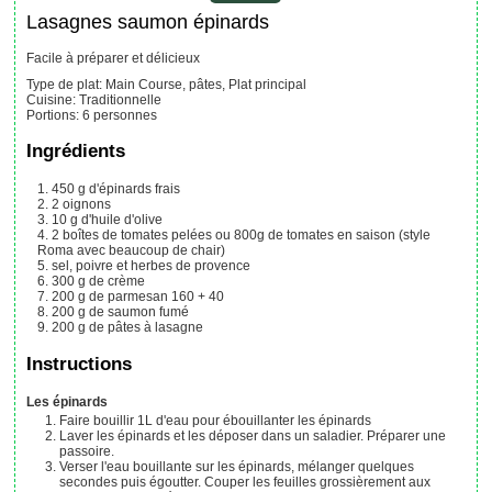
Lasagnes saumon épinards
Facile à préparer et délicieux
Type de plat:
Main Course, pâtes, Plat principal
Cuisine:
Traditionnelle
Portions
:
6
personnes
Ingrédients
450
g
d'épinards frais
2
oignons
10
g
d'huile d'olive
2
boîtes
de tomates pelées
ou 800g de tomates en saison (style
Roma avec beaucoup de chair)
sel, poivre et herbes de provence
300
g
de crème
200
g
de parmesan
160 + 40
200
g
de saumon fumé
200
g
de pâtes à lasagne
Instructions
Les épinards
Faire bouillir 1L d'eau pour ébouillanter les épinards
Laver les épinards et les déposer dans un saladier. Préparer une
passoire.
Verser l'eau bouillante sur les épinards, mélanger quelques
secondes puis égoutter. Couper les feuilles grossièrement aux