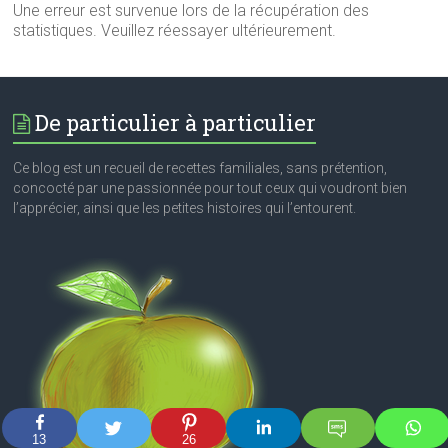
Une erreur est survenue lors de la récupération des
statistiques. Veuillez réessayer ultérieurement.
De particulier à particulier
Ce blog est un recueil de recettes familiales, sans prétention,
concocté par une passionnée pour tout ceux qui voudront bien
l’apprécier, ainsi que les petites histoires qui l’entourent.
13
26