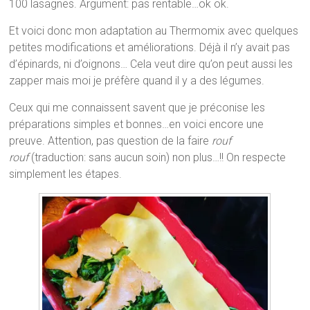
100 lasagnes. Argument: pas rentable…ok ok.
Et voici donc mon adaptation au Thermomix avec quelques
petites modifications et améliorations. Déjà il n’y avait pas
d’épinards, ni d’oignons… Cela veut dire qu’on peut aussi les
zapper mais moi je préfère quand il y a des légumes.
Ceux qui me connaissent savent que je préconise les
préparations simples et bonnes…en voici encore une
preuve. Attention, pas question de la faire
rouf
rouf
(traduction: sans aucun soin) non plus…!! On respecte
simplement les étapes.