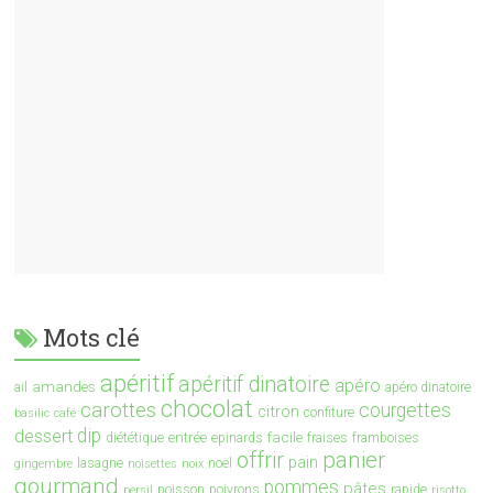
Mots clé
apéritif
apéritif dinatoire
apéro
amandes
ail
apéro dinatoire
chocolat
carottes
courgettes
citron
confiture
basilic
café
dip
dessert
entrée
facile
diététique
epinards
fraises
framboises
offrir
panier
pain
lasagne
noël
gingembre
noisettes
noix
gourmand
pommes
pâtes
poisson
poivrons
rapide
persil
risotto