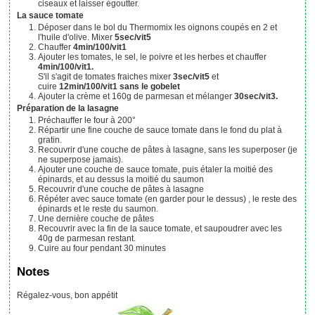
ciseaux et laisser égoutter.
La sauce tomate
Déposer dans le bol du Thermomix les oignons coupés en 2 et
l'huile d'olive. Mixer
5sec/vit5
Chauffer
4min/100/vit1
Ajouter les tomates, le sel, le poivre et les herbes et chauffer
4min/100/vit1.
S'il s'agit de tomates fraiches mixer
3sec/vit5
et
cuire
12min/100/vit1
sans le gobelet
Ajouter la crème et 160g de parmesan et mélanger
30sec/vit3.
Préparation de la lasagne
Préchauffer le four à 200°
Répartir une fine couche de sauce tomate dans le fond du plat à
gratin.
Recouvrir d'une couche de pâtes à lasagne, sans les superposer (je
ne superpose jamais).
Ajouter une couche de sauce tomate, puis étaler la moitié des
épinards, et au dessus la moitié du saumon
Recouvrir d'une couche de pâtes à lasagne
Répéter avec sauce tomate (en garder pour le dessus) , le reste des
épinards et le reste du saumon.
Une dernière couche de pâtes
Recouvrir avec la fin de la sauce tomate, et saupoudrer avec les
40g de parmesan restant.
Cuire au four pendant 30 minutes
Notes
Régalez-vous, bon appétit