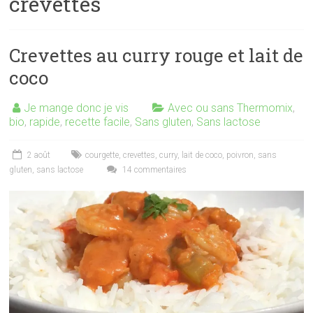
crevettes
Crevettes au curry rouge et lait de
coco
Je mange donc je vis
Avec ou sans Thermomix
,
bio
,
rapide
,
recette facile
,
Sans gluten
,
Sans lactose
2 août
courgette
,
crevettes
,
curry
,
lait de coco
,
poivron
,
sans
gluten
,
sans lactose
14 commentaires