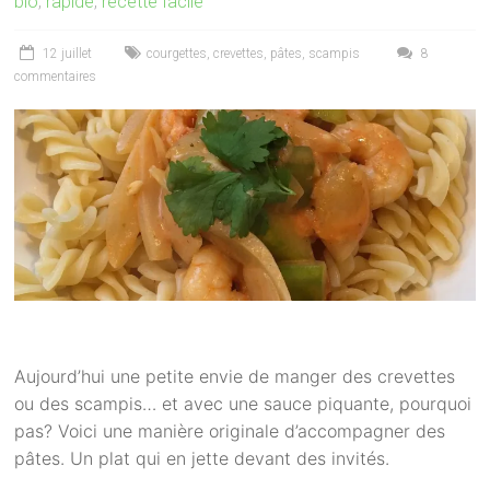
bio
,
rapide
,
recette facile
12 juillet
courgettes
,
crevettes
,
pâtes
,
scampis
8
commentaires
Aujourd’hui une petite envie de manger des crevettes
ou des scampis… et avec une sauce piquante, pourquoi
pas? Voici une manière originale d’accompagner des
pâtes. Un plat qui en jette devant des invités.