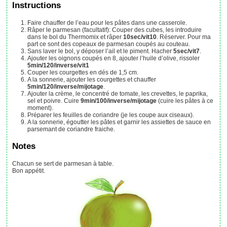
Instructions
Faire chauffer de l’eau pour les pâtes dans une casserole.
Râper le parmesan (facultatif): Couper des cubes, les introduire
dans le bol du Thermomix et râper
10sec/vit10
. Réserver. Pour ma
part ce sont des copeaux de parmesan coupés au couteau.
Sans laver le bol, y déposer l’ail et le piment. Hacher
5sec/vit7
.
Ajouter les oignons coupés en 8, ajouter l’huile d’olive, rissoler
5min/120/inverse/vit1
Couper les courgettes en dés de 1,5 cm.
A la sonnerie, ajouter les courgettes et chauffer
5min/120/inverse/mijotage
.
Ajouter la crème, le concentré de tomate, les crevettes, le paprika,
sel et poivre. Cuire
9min/100/inverse/mijotage
(cuire les pâtes à ce
moment).
Préparer les feuilles de coriandre (je les coupe aux ciseaux).
A la sonnerie, égoutter les pâtes et garnir les assiettes de sauce en
parsemant de coriandre fraiche.
Notes
Chacun se sert de parmesan à table.
Bon appétit.