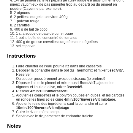
1/4
de piment sans les pépins (le curry rouge est aussi pimenté donc
mieux vaut mieux de pas pimenter trop au départ)
ou du piment en
poudre (Cayenne par exemple).
2
oignons
2
petites courgettes
environ 400g
1
poivron rouge
2
carottes
400
g
de lait de coco
1
c. à soupe
de pâte de curry rouge
1
petite boîte de concentré de tomates
400
g
de grosse crevettes surgelées
non dégelées
sel et poivre
Instructions
Faire chauffer de l’eau pour le riz dans une casserole
Déposer la coriandre dans le bol du Thermomix et mixer
5sec/vit7.
Réserver
Ou couper grossièrement avec des ciseaux (je préfère9
Déposer l’ail et le piment et mixer aussi
5sec/vit7,
ajouter les
oignons et l’huile d’olive, mixer
3sec/vit5.
Rissoler
4min/100°/inverse/vit1.
Ajouter les courgettes et le poivron coupés en cubes, et les carottes
en rondelles fines et les cuire
4min/100°/inverse/vit mijotage.
Ajouter le reste des ingrédients sauf la coriandre et cuire
10min/100°/inverse/vit mijotage
.
Cuire le riz en même temps.
Servir avec le riz, parsemer de coriandre fraiche
Notes