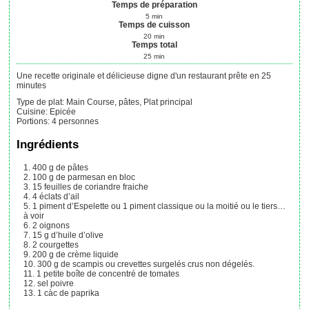
Temps de préparation
5
min
Temps de cuisson
20
min
Temps total
25
min
Une recette originale et délicieuse digne d'un restaurant prête en 25
minutes
Type de plat:
Main Course, pâtes, Plat principal
Cuisine:
Epicée
Portions
:
4
personnes
Ingrédients
400
g
de pâtes
100
g
de parmesan en bloc
15
feuilles
de coriandre fraiche
4
éclats d’ail
1
piment d’Espelette ou 1 piment classique ou la moitié ou le tiers…
à voir
2
oignons
15
g
d’huile d’olive
2
courgettes
200
g
de crème liquide
300
g
de scampis ou crevettes surgelés crus
non dégelés.
1
petite boîte de concentré de tomates
sel
poivre
1
càc
de paprika