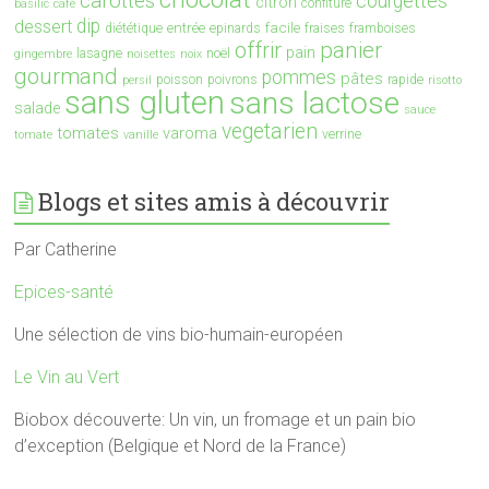
carottes
courgettes
citron
confiture
basilic
café
dip
dessert
entrée
facile
diététique
epinards
fraises
framboises
offrir
panier
pain
lasagne
noël
gingembre
noisettes
noix
gourmand
pommes
pâtes
poisson
poivrons
rapide
persil
risotto
sans gluten
sans lactose
salade
sauce
vegetarien
tomates
varoma
verrine
tomate
vanille
Blogs et sites amis à découvrir
Par Catherine
Epices-santé
Une sélection de vins bio-humain-européen
Le Vin au Vert
Biobox découverte: Un vin, un fromage et un pain bio
d’exception (Belgique et Nord de la France)