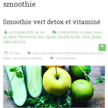
smoothie
Smoothie vert detox et vitaminé
Je mange donc je vis
6 personnes ou plus
,
Avec
ou sans Thermomix
,
bio
,
rapide
,
recette facile
,
Sans gluten
,
Sans lactose
26 mars
citron
,
concombre
,
detox
,
menthe
,
persil
,
pommes
,
sans
gluten
,
sans lactose
,
smoothie
3 commentaires