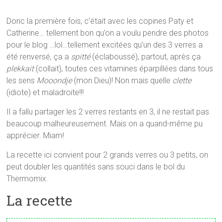
Donc la première fois, c’était avec les copines Paty et
Catherine… tellement bon qu’on a voulu pendre des photos
pour le blog …lol…tellement excitées qu’un des 3 verres a
été renversé, ça a
spitté
(éclaboussé), partout, après ça
plekkait
(collait), toutes ces vitamines éparpillées dans tous
les sens
Mooondje
(mon Dieu)! Non mais quelle
clette
(idiote) et maladroite!!!
Il a fallu partager les 2 verres restants en 3, il ne restait pas
beaucoup malheureusement. Mais on a quand-même pu
apprécier. Miam!
La recette ici convient pour 2 grands verres ou 3 petits, on
peut doubler les quantités sans souci dans le bol du
Thermomix.
La recette