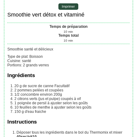
Imprimer
Smoothie vert détox et vitaminé
Temps de préparation
10
min
Temps total
10
min
Smoothie santé et délicieux
Type de plat:
Boisson
Cuisine:
santé
Portions
:
2
grands verres
Ingrédients
20
g
de sucre de canne
Facultatif
2
pommes
pelées et coupées
1/2
concombre
environ 200g
2
citrons verts (jus et pulpe)
coupés à vif
1
poignée
de persil
à ajuster selon les goûts
10
feuilles
de menthe
à ajuster selon les goûts
150
g
d'eau fraiche
Instructions
Déposer tous les ingrédients dans le bol du Thermomix et mixer
40sec/vit10