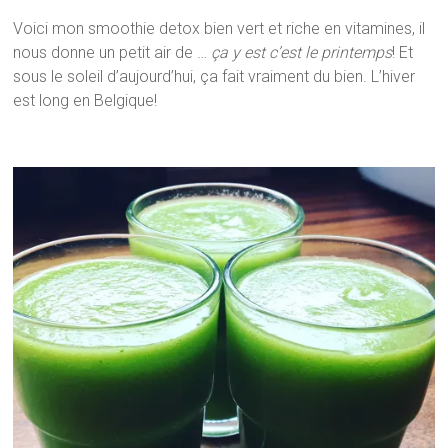
Voici mon smoothie detox bien vert et riche en vitamines, il
nous donne un petit air de …
ça y est c’est le printemps
! Et
sous le soleil d’aujourd’hui, ça fait vraiment du bien. L’hiver
est long en Belgique!