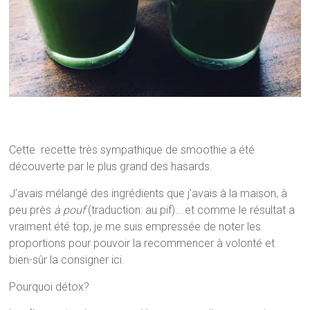
Cette recette très sympathique de smoothie a été
découverte par le plus grand des hasards.
J’avais mélangé des ingrédients que j’avais à la maison, à
peu près
à pouf
(traduction: au pif)… et comme le résultat a
vraiment été top, je me suis empressée de noter les
proportions pour pouvoir la recommencer à volonté et
bien-sûr la consigner ici.
Pourquoi détox?