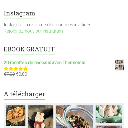
Instagram
Instagram a retourné des données invalides.
Rejoignez-nous sur instagram
EBOOK GRATUIT
20 recettes de cadeaux avec Thermomix
€
7,00
€
0,00
Note
5.00
sur 5
A télécharger