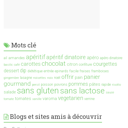
Mots clé
apéritif
apéritif dinatoire
apéro
amandes
ail
apéro dinatoire
chocolat
carottes
courgettes
citron
confiture
basilic
café
dip
dessert
entrée
facile
diététique
epinards
fraises
framboises
offrir
panier
pain
lasagne
noël
gingembre
noisettes
noix
gourmand
pommes
pâtes
poisson
poivrons
rapide
persil
risotto
sans gluten
sans lactose
salade
sauce
vegetarien
tomates
varoma
verrine
tomate
vanille
Blogs et sites amis à découvrir