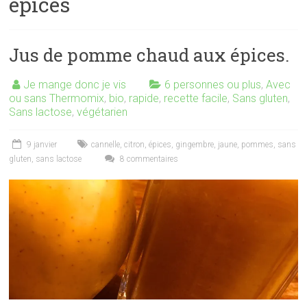
épices
Jus de pomme chaud aux épices.
Je mange donc je vis
6 personnes ou plus
,
Avec
ou sans Thermomix
,
bio
,
rapide
,
recette facile
,
Sans gluten
,
Sans lactose
,
végétarien
9 janvier
cannelle
,
citron
,
épices
,
gingembre
,
jaune
,
pommes
,
sans
gluten
,
sans lactose
8 commentaires