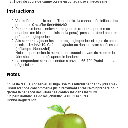
1
peu
de sucre de canne ou stevia ou tagatose
si nécessaire
Instructions
Verser l'eau dans le bol du Thermomix, la cannelle émiettée et les
pruneaux.
Chauffer 9min/90/vit2
Pendant ce temps, enlever le trognon et couper la pomme en
quartiers (en bio on peut laisser la peau), presser le demi citron et
préparer le gingembre.
A la sonnerie, ajouter les pommes, le gingembre et le jus du citron
et mixer
1min/vit10.
Goûter et ajouter un rien de sucre si nécessaire
(mélanger
10sec/vit4
).
Note: on peut retirer le morceau de cannelle avant de mixer et le
faire sécher pour le récupérer le lendemain.
La température sera descendue à environ 65-70°. Parfait pour la
dégustation.
Notes
S'il reste du jus, conserver au frigo une fois refroidi pendant 2 jours max.
l'idéal étant de consommer le jus directement après l'avoir préparé pour
garder le bénéfice des vitamines contenues dans les fruits.
On peut doubler les doses, chauffer l'eau 12 minutes.
Bonne dégustation!