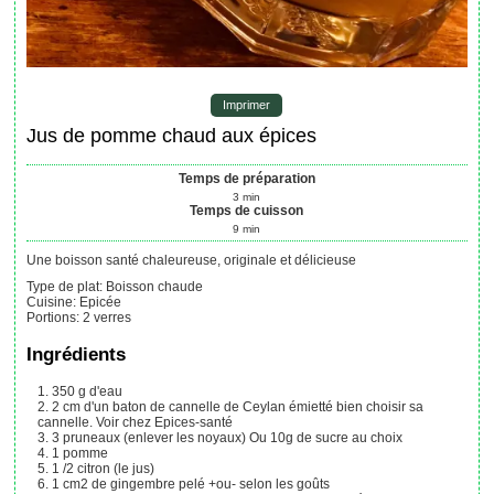
Imprimer
Jus de pomme chaud aux épices
Temps de préparation
3
min
Temps de cuisson
9
min
Une boisson santé chaleureuse, originale et délicieuse
Type de plat:
Boisson chaude
Cuisine:
Epicée
Portions
:
2
verres
Ingrédients
350
g
d'eau
2
cm
d'un baton de cannelle de Ceylan émietté
bien choisir sa
cannelle. Voir chez Epices-santé
3
pruneaux (enlever les noyaux)
Ou 10g de sucre au choix
1
pomme
1 /2
citron (le jus)
1
cm2
de gingembre pelé
+ou- selon les goûts