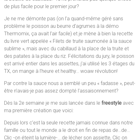
de plus facile pour le premier jour?
Je ne me démonte pas (on l’a quand-même géré sans
problème le poisson au beurre d’agrumes à la démo
Thermomix, ça avait l’air facile) et je mène à bien la recette
du livre vert appelée « Filets de truite saumonée à la sauce
sublime », mais avec du cabillaud à la place de la truite et
des patates à la place du riz. Félicitations du jury, le poisson
est arrivé entier dans les assiettes, j’ai utilisé les 3 étages du
TX, on mange à l’heure et healthy… woaw révolution!
Par contre la sauce nous a semblé un peu « fadasse », peut-
être n’avais-je pas assez dompté l’assaisonnement?
Dès la 2e semaine je me suis lancée dans le
freestyle
avec
ma première création que voici:
Depuis lors c’est la seule recette jamais connue dans notre
famille ou tout le monde a le droit en fin de repas de…de…
Clic -on éteint la lumière-….de lécher son assiette, Clic on