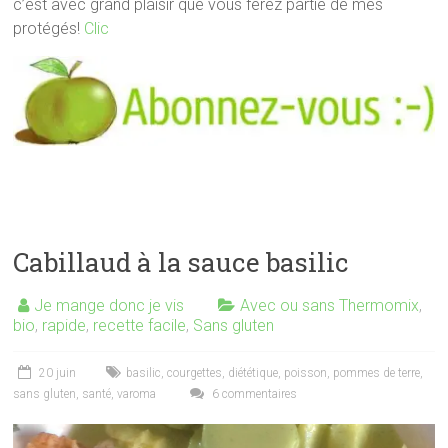
c’est avec grand plaisir que vous ferez partie de mes
protégés!
Clic
Cabillaud à la sauce basilic
Je mange donc je vis
Avec ou sans Thermomix
,
bio
,
rapide
,
recette facile
,
Sans gluten
20 juin
basilic
,
courgettes
,
diététique
,
poisson
,
pommes de terre
,
sans gluten
,
santé
,
varoma
6 commentaires