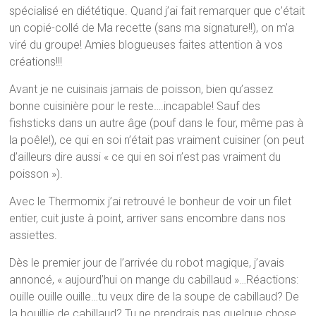
spécialisé en diététique. Quand j’ai fait remarquer que c’était
un copié-collé de Ma recette (sans ma signature!!), on m’a
viré du groupe! Amies blogueuses faites attention à vos
créations!!!
Avant je ne cuisinais jamais de poisson, bien qu’assez
bonne cuisinière pour le reste….incapable! Sauf des
fishsticks dans un autre âge (pouf dans le four, même pas à
la poêle!), ce qui en soi n’était pas vraiment cuisiner (on peut
d’ailleurs dire aussi « ce qui en soi n’est pas vraiment du
poisson »).
Avec le Thermomix j’ai retrouvé le bonheur de voir un filet
entier, cuit juste à point, arriver sans encombre dans nos
assiettes.
Dès le premier jour de l’arrivée du robot magique, j’avais
annoncé, « aujourd’hui on mange du cabillaud »…Réactions:
ouille ouille ouille…tu veux dire de la soupe de cabillaud? De
la bouillie de cabillaud? Tu ne prendrais pas quelque chose