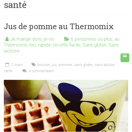
santé
Jus de pomme au Thermomix
Je mange donc je vis
6 personnes ou plus
,
au
Thermomix
,
bio
,
rapide
,
recette facile
,
Sans gluten
,
Sans
lactose
2 mars
boisson
,
jus
,
pommes
,
sans gluten
,
sans lactose
,
santé
4 commentaires