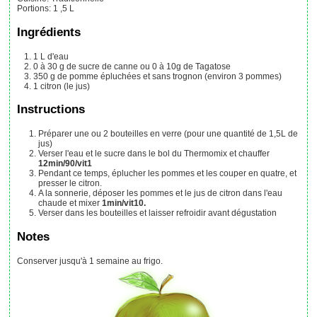
Portions
:
1
,5 L
Ingrédients
1
L
d'eau
0 à 30
g
de sucre de canne
ou 0 à 10g de Tagatose
350
g
de pomme épluchées et sans trognon
(environ 3 pommes)
1
citron (le jus)
Instructions
Préparer une ou 2 bouteilles en verre (pour une quantité de 1,5L de
jus)
Verser l'eau et le sucre dans le bol du Thermomix et chauffer
12min/90/vit1
Pendant ce temps, éplucher les pommes et les couper en quatre, et
presser le citron.
A la sonnerie, déposer les pommes et le jus de citron dans l'eau
chaude et mixer
1min/vit10.
Verser dans les bouteilles et laisser refroidir avant dégustation
Notes
Conserver jusqu'à 1 semaine au frigo.