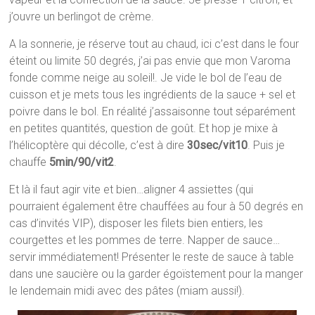
j’ouvre un berlingot de crème.
A la sonnerie, je réserve tout au chaud, ici c’est dans le four
éteint ou limite 50 degrés, j’ai pas envie que mon Varoma
fonde comme neige au soleil!. Je vide le bol de l’eau de
cuisson et je mets tous les ingrédients de la sauce + sel et
poivre dans le bol. En réalité j’assaisonne tout séparément
en petites quantités, question de goût. Et hop je mixe à
l’hélicoptère qui décolle, c’est à dire
30sec/vit10
. Puis je
chauffe
5min/90/vit2
.
Et là il faut agir vite et bien…aligner 4 assiettes (qui
pourraient également être chauffées au four à 50 degrés en
cas d’invités VIP), disposer les filets bien entiers, les
courgettes et les pommes de terre. Napper de sauce…
servir immédiatement! Présenter le reste de sauce à table
dans une saucière ou la garder égoïstement pour la manger
le lendemain midi avec des pâtes (miam aussi!).