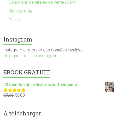
Conditions générales de vente (CGV)
Mon compte
Panier
Instagram
Instagram a retourné des données invalides.
Rejoignez-nous sur instagram
EBOOK GRATUIT
20 recettes de cadeaux avec Thermomix
€
7,00
€
0,00
Note
5.00
sur 5
A télécharger