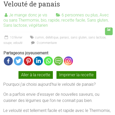
Velouté de panais
Je mange donc je vis
6 personnes ou plus
,
Avec
ou sans Thermomix
,
bio
,
rapide
,
recette facile
,
Sans gluten
,
Sans lactose
,
végétarien
10 février
cumin
,
diététique
,
panais
,
sans gluten
,
sans lactose
,
soupe
,
velouté
0 commentaire
Partageons joyeusement
Aller à la recette
Imprimer la recette
Pourquoi j’ai choisi aujourd’hui le velouté de panais?
On a parfois envie d’essayer de nouvelles saveurs, ou
cuisiner des légumes que l’on ne connait pas bien.
Le velouté est tellement facile et rapide avec le Thermomix,