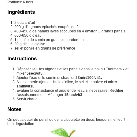
Portions
:
6
bols
Ingrédients
2
éclats d'ail
200
g
d'oignons épluchés coupés en 2
400-450
g
de panais lavés et coupés en 4
environ 3 grands panais
600-650
g
d'eau
1
pincée
de cumin en grains
de préférence
20
g
d'huile d'olive
sel et poivre en grains
de préférence
Instructions
Déposer l'ail, les oignons et les panais dans le bol du Thermomix et
mixer
5sec/vit5.
Ajouter l'eau et le cumin et chauffer
23min/100/vit1.
A la sonnerie ajouter l'huile d'olive, le sel et le poivre et mixer
1min/vit10.
Evaluer la consistance et ajouter de l'eau si nécessaire. Rectifier
l'assaisonnement. Mélanger
15sec/vit3
.
Servir chaud
Notes
On peut ajouter du persil ou de la ciboulette en déco, toujours meilleur!
bon dégustation