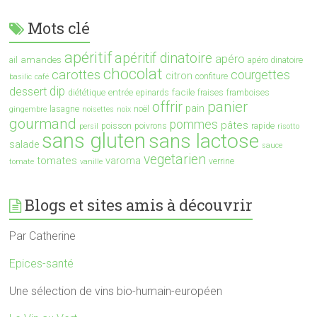
Mots clé
apéritif
apéritif dinatoire
apéro
amandes
ail
apéro dinatoire
chocolat
carottes
courgettes
citron
confiture
basilic
café
dip
dessert
entrée
facile
diététique
epinards
fraises
framboises
offrir
panier
pain
lasagne
noël
gingembre
noisettes
noix
gourmand
pommes
pâtes
poisson
poivrons
rapide
persil
risotto
sans gluten
sans lactose
salade
sauce
vegetarien
tomates
varoma
verrine
tomate
vanille
Blogs et sites amis à découvrir
Par Catherine
Epices-santé
Une sélection de vins bio-humain-européen