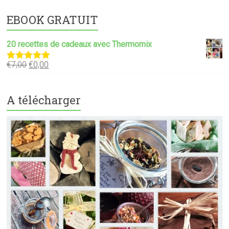
EBOOK GRATUIT
20 recettes de cadeaux avec Thermomix
€
7,00
€
0,00
Note
5.00
sur 5
A télécharger