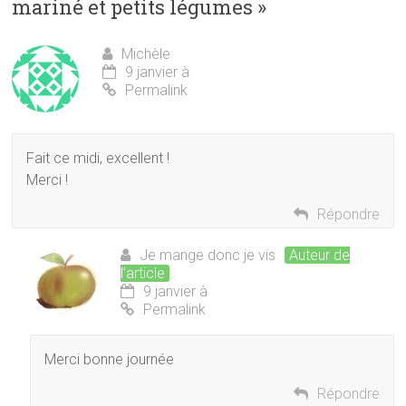
mariné et petits légumes
»
Michèle
9 janvier à
Permalink
Fait ce midi, excellent !
Merci !
Répondre
Je mange donc je vis
Auteur de
l’article
9 janvier à
Permalink
Merci bonne journée
Répondre