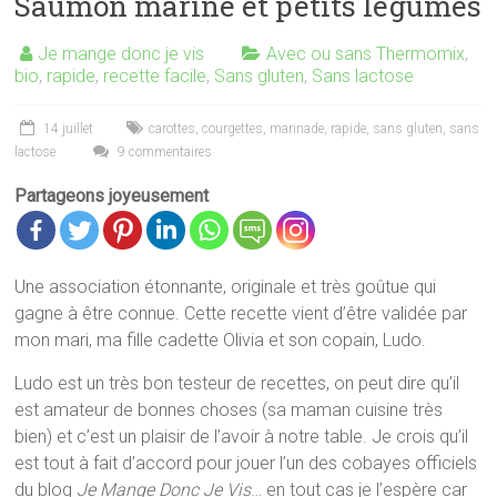
Saumon mariné et petits légumes
Je mange donc je vis
Avec ou sans Thermomix
,
bio
,
rapide
,
recette facile
,
Sans gluten
,
Sans lactose
14 juillet
carottes
,
courgettes
,
marinade
,
rapide
,
sans gluten
,
sans
lactose
9 commentaires
Partageons joyeusement
Une association étonnante, originale et très goûtue qui
gagne à être connue. Cette recette vient d’être validée par
mon mari, ma fille cadette Olivia et son copain, Ludo.
Ludo est un très bon testeur de recettes, on peut dire qu’il
est amateur de bonnes choses (sa maman cuisine très
bien) et c’est un plaisir de l’avoir à notre table. Je crois qu’il
est tout à fait d’accord pour jouer l’un des cobayes officiels
du blog
Je Mange Donc Je Vis
… en tout cas je l’espère car