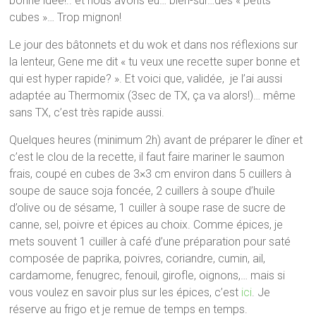
bonne idée!.. et nous avons eu… bien-sûr…des « petits
cubes »… Trop mignon!
Le jour des bâtonnets et du wok et dans nos réflexions sur
la lenteur, Gene me dit « tu veux une recette super bonne et
qui est hyper rapide? ». Et voici que, validée, je l’ai aussi
adaptée au Thermomix (3sec de TX, ça va alors!)… même
sans TX, c’est très rapide aussi.
Quelques heures (minimum 2h) avant de préparer le dîner et
c’est le clou de la recette, il faut faire mariner le saumon
frais, coupé en cubes de 3×3 cm environ dans 5 cuillers à
soupe de sauce soja foncée, 2 cuillers à soupe d’huile
d’olive ou de sésame, 1 cuiller à soupe rase de sucre de
canne, sel, poivre et épices au choix. Comme épices, je
mets souvent 1 cuiller à café d’une préparation pour saté
composée de paprika, poivres, coriandre, cumin, ail,
cardamome, fenugrec, fenouil, girofle, oignons,… mais si
vous voulez en savoir plus sur les épices, c’est
ici
. Je
réserve au frigo et je remue de temps en temps.