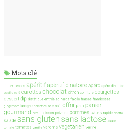
Mots clé
apéritif
apéritif dinatoire
apéro
amandes
ail
apéro dinatoire
chocolat
carottes
courgettes
citron
confiture
basilic
café
dip
dessert
entrée
facile
diététique
epinards
fraises
framboises
offrir
panier
pain
lasagne
noël
gingembre
noisettes
noix
gourmand
pommes
pâtes
poisson
poivrons
rapide
persil
risotto
sans gluten
sans lactose
salade
sauce
vegetarien
tomates
varoma
verrine
tomate
vanille