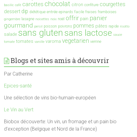
chocolat
carottes
courgettes
citron
confiture
basilic
café
dip
dessert
entrée
facile
diététique
epinards
fraises
framboises
offrir
panier
pain
lasagne
noël
gingembre
noisettes
noix
gourmand
pommes
pâtes
poisson
poivrons
rapide
persil
risotto
sans gluten
sans lactose
salade
sauce
vegetarien
tomates
varoma
verrine
tomate
vanille
Blogs et sites amis à découvrir
Par Catherine
Epices-santé
Une sélection de vins bio-humain-européen
Le Vin au Vert
Biobox découverte: Un vin, un fromage et un pain bio
d’exception (Belgique et Nord de la France)