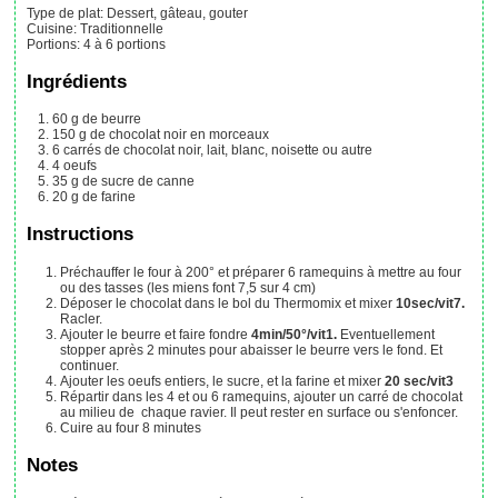
Type de plat:
Dessert, gâteau, gouter
Cuisine:
Traditionnelle
Portions
:
4
à 6 portions
Ingrédients
60
g
de beurre
150
g
de chocolat noir en morceaux
6
carrés
de chocolat noir, lait, blanc, noisette ou autre
4
oeufs
35
g
de sucre de canne
20
g
de farine
Instructions
Préchauffer le four à 200° et préparer 6 ramequins à mettre au four
ou des tasses (les miens font 7,5 sur 4 cm)
Déposer le chocolat dans le bol du Thermomix et mixer
10sec/vit7.
Racler.
Ajouter le beurre et faire fondre
4min/50°/vit1.
Eventuellement
stopper après 2 minutes pour abaisser le beurre vers le fond. Et
continuer.
Ajouter les oeufs entiers, le sucre, et la farine et mixer
20 sec/vit3
Répartir dans les 4 et ou 6 ramequins, ajouter un carré de chocolat
au milieu de chaque ravier. Il peut rester en surface ou s'enfoncer.
Cuire au four 8 minutes
Notes