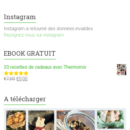
Instagram
Instagram a retourné des données invalides.
Rejoignez-nous sur instagram
EBOOK GRATUIT
20 recettes de cadeaux avec Thermomix
€
7,00
€
0,00
Note
5.00
sur 5
A télécharger