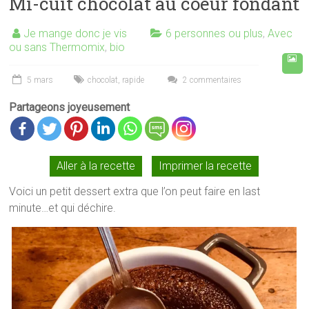
Mi-cuit chocolat au coeur fondant
Je mange donc je vis
6 personnes ou plus
,
Avec
ou sans Thermomix
,
bio
5 mars
chocolat
,
rapide
2 commentaires
Partageons joyeusement
Aller à la recette
Imprimer la recette
Voici un petit dessert extra que l’on peut faire en last
minute…et qui déchire.