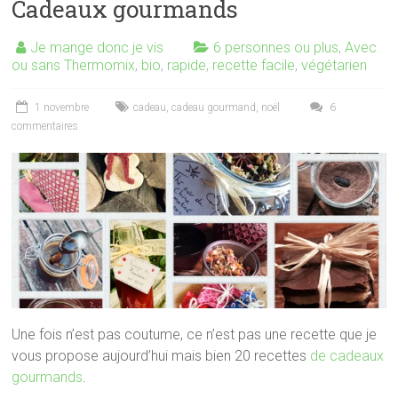
Cadeaux gourmands
Je mange donc je vis
6 personnes ou plus
,
Avec
ou sans Thermomix
,
bio
,
rapide
,
recette facile
,
végétarien
1 novembre
cadeau
,
cadeau gourmand
,
noël
6
commentaires
Une fois n’est pas coutume, ce n’est pas une recette que je
vous propose aujourd’hui mais bien 20 recettes
de cadeaux
gourmands
.