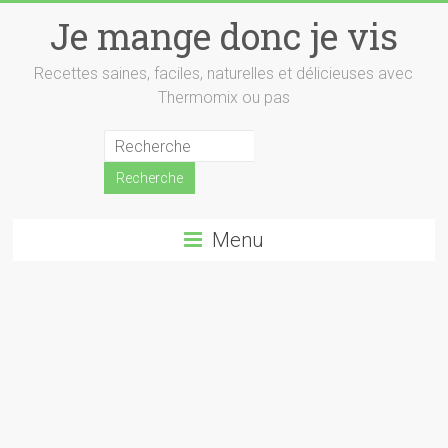
Skip
Je mange donc je vis
to
content
Recettes saines, faciles, naturelles et délicieuses avec
Thermomix ou pas
Menu