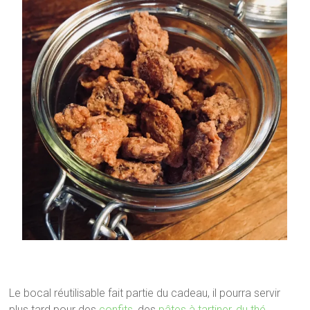
Le bocal réutilisable fait partie du cadeau, il pourra servir
plus tard pour des
confits
, des
pâtes à tartiner
,
du thé