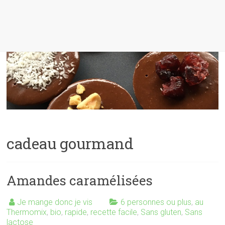
cadeau gourmand
Amandes caramélisées
Je mange donc je vis
6 personnes ou plus
,
au
Thermomix
,
bio
,
rapide
,
recette facile
,
Sans gluten
,
Sans
lactose