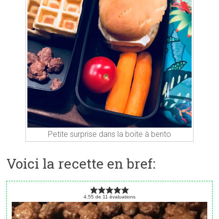
Petite surprise dans la boite à bento
Voici la recette en bref:
4.55
de
11
évaluations