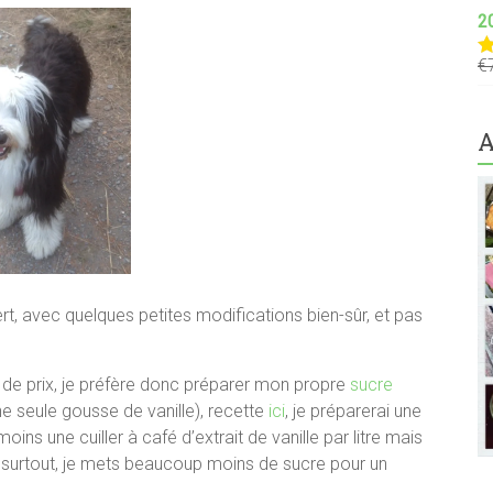
2
€
N
s
A
vert, avec quelques petites modifications bien-sûr, et pas
 de prix, je préfère donc préparer mon propre
sucre
ne seule gousse de vanille), recette
ici
, je préparerai une
oins une cuiller à café d’extrait de vanille par litre mais
t surtout, je mets beaucoup moins de sucre pour un