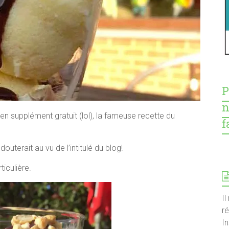
P
n
 en supplément gratuit (lol), la fameuse recette du
f
outerait au vu de l’intitulé du blog!
iculière.
Il
r
I