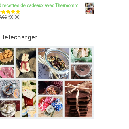
0 recettes de cadeaux avec Thermomix
7,00
€
0,00
ote
5.00
ur 5
 télécharger