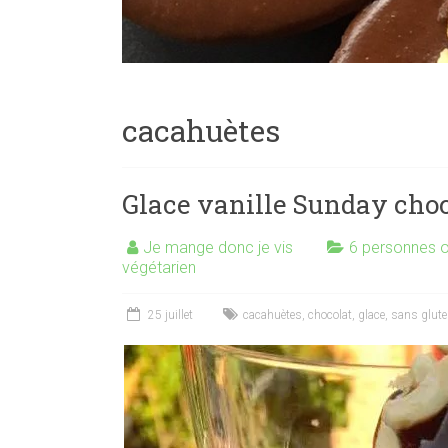
cacahuètes
Glace vanille Sunday cho
Je mange donc je vis
6 personnes o
végétarien
25 juillet
cacahuètes
,
chocolat
,
glace
,
sans glut