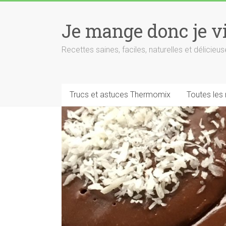
Skip
to
Je mange donc je v
content
Recettes saines, faciles, naturelles et délici
Trucs et astuces Thermomix
Toutes les