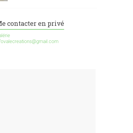
e contacter en privé
lérie
nfovalecreations@gmail.com