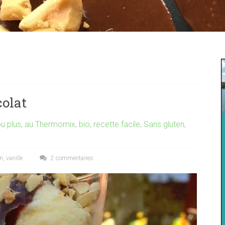
colat
u plus
,
au Thermomix
,
bio
,
recette facile
,
Sans gluten
,
en
,
vanille
2 commentaires