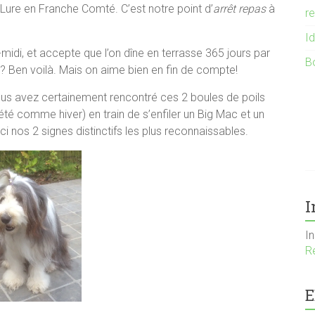
e Lure en Franche Comté. C’est notre point d’
arrêt repas
à
r
I
midi, et accepte que l’on dîne en terrasse 365 jours par
B
? Ben voilà. Mais on aime bien en fin de compte!
vous avez certainement rencontré ces 2 boules de poils
té comme hiver) en train de s’enfiler un Big Mac et un
 nos 2 signes distinctifs les plus reconnaissables.
I
I
R
E