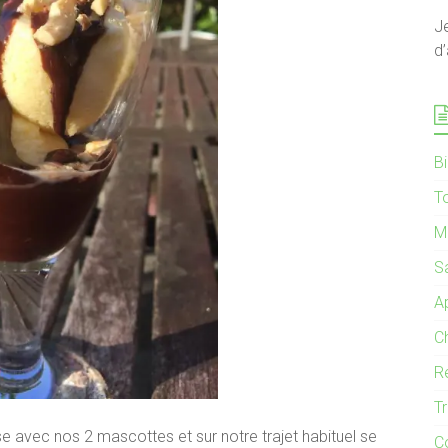
J
d’
B
T
M
S
Ap
C
R
T
sse avec nos 2 mascottes et sur notre trajet habituel se
C