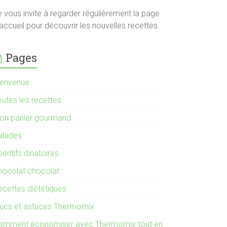
e vous invite à regarder régulièrement la page
accueil pour découvrir les nouvelles recettes.
Pages
ienvenue
outes les recettes
on panier gourmand
alades
éritifs dinatoires
hocolat chocolat
ecettes diététiques
rucs et astuces Thermomix
omment économiser avec Thermomix tout en