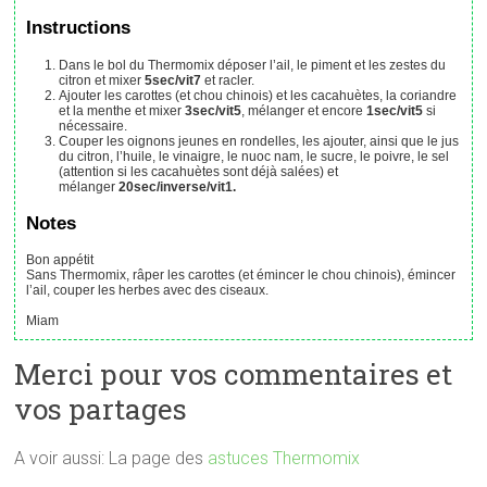
Instructions
Dans le bol du Thermomix déposer l’ail, le piment et les zestes du
citron et mixer
5sec/vit7
et racler.
Ajouter les carottes (et chou chinois) et les cacahuètes, la coriandre
et la menthe et mixer
3sec/vit5
, mélanger et encore
1sec/vit5
si
nécessaire.
Couper les oignons jeunes en rondelles, les ajouter, ainsi que le jus
du citron, l’huile, le vinaigre, le nuoc nam, le sucre, le poivre, le sel
(attention si les cacahuètes sont déjà salées) et
mélanger
20sec/inverse/vit1.
Notes
Bon appétit
Sans Thermomix, râper les carottes (et émincer le chou chinois), émincer
l’ail, couper les herbes avec des ciseaux.
Miam
Merci pour vos commentaires et
vos partages
A voir aussi: La page des
astuces Thermomix