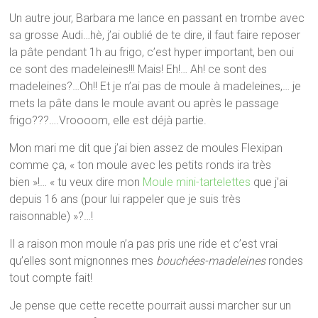
Un autre jour, Barbara me lance en passant en trombe avec
sa grosse Audi…hè, j’ai oublié de te dire, il faut faire reposer
la pâte pendant 1h au frigo, c’est hyper important, ben oui
ce sont des madeleines!!! Mais! Eh!… Ah! ce sont des
madeleines?…Oh!! Et je n’ai pas de moule à madeleines,… je
mets la pâte dans le moule avant ou après le passage
frigo???….Vroooom, elle est déjà partie.
Mon mari me dit que j’ai bien assez de moules Flexipan
comme ça, « ton moule avec les petits ronds ira très
bien »!… « tu veux dire mon
Moule mini-tartelettes
que j’ai
depuis 16 ans (pour lui rappeler que je suis très
raisonnable) »?…!
Il a raison mon moule n’a pas pris une ride et c’est vrai
qu’elles sont mignonnes mes
bouchées-madeleines
rondes
tout compte fait!
Je pense que cette recette pourrait aussi marcher sur un