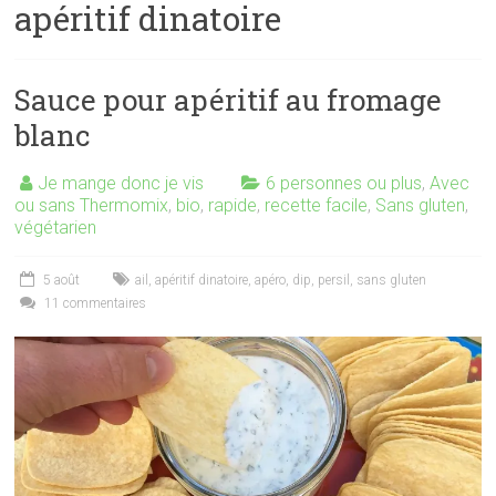
apéritif dinatoire
Sauce pour apéritif au fromage
blanc
Je mange donc je vis
6 personnes ou plus
,
Avec
ou sans Thermomix
,
bio
,
rapide
,
recette facile
,
Sans gluten
,
végétarien
5 août
ail
,
apéritif dinatoire
,
apéro
,
dip
,
persil
,
sans gluten
11 commentaires