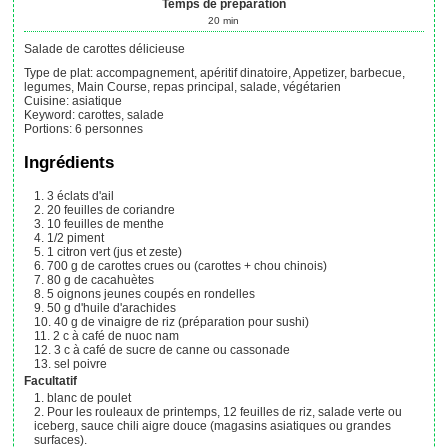
Temps de préparation
20
min
Salade de carottes délicieuse
Type de plat:
accompagnement, apéritif dinatoire, Appetizer, barbecue,
legumes, Main Course, repas principal, salade, végétarien
Cuisine:
asiatique
Keyword:
carottes, salade
Portions
:
6
personnes
Ingrédients
3
éclats
d'ail
20
feuilles
de coriandre
10
feuilles
de menthe
1/2
piment
1
citron vert (jus et zeste)
700
g
de carottes crues ou (carottes + chou chinois)
80
g
de cacahuètes
5
oignons jeunes coupés en rondelles
50
g
d'huile d'arachides
40
g
de vinaigre de riz (préparation pour sushi)
2
c à café
de nuoc nam
3
c à café
de sucre de canne ou cassonade
sel poivre
Facultatif
blanc de poulet
Pour les rouleaux de printemps, 12 feuilles de riz, salade verte ou
iceberg, sauce chili aigre douce (magasins asiatiques ou grandes
surfaces).