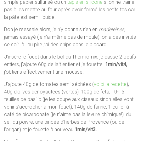
simple papier sulfurisé ou un
tapis en silicone
si on ne traine
pas à les mettre au four après avoir formé les petits tas car
la pâte est semi liquide.
Bon je reessaie alors, je n’y connais rien en
madeleines
,
jamais essayé (je n’ai même pas de moule), on a des invités
ce soir là…au pire j’ai des chips dans le placard!
J’insère le fouet dans le bol du Thermomix, je casse 2 oeufs
entiers, j’ajoute 60g de lait entier et je fouette
1min/vit4,
j’obtiens effectivement une mousse.
J’ajoute 40g de tomates semi-séchées (
voici la recette
),
40g d’olives dénoyautées (vertes), 100g de feta, 10-15
feuilles de basilic (je les coupe aux ciseaux sinon elles vont
venir s’accrocher à mon fouet), 140g de farine, 1 cuiller à
café de bicarbonate (je n’aime pas la levure chimique!), du
sel, du poivre, une pincée d’herbes de Provence (ou de
l’origan) et je fouette à nouveau
1min/vit3.