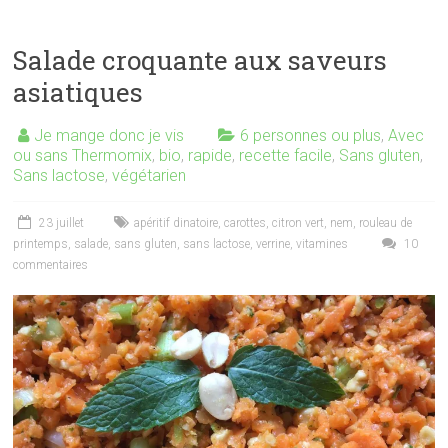
Salade croquante aux saveurs
asiatiques
Je mange donc je vis
6 personnes ou plus
,
Avec
ou sans Thermomix
,
bio
,
rapide
,
recette facile
,
Sans gluten
,
Sans lactose
,
végétarien
23 juillet
apéritif dinatoire
,
carottes
,
citron vert
,
nem
,
rouleau de
printemps
,
salade
,
sans gluten
,
sans lactose
,
verrine
,
vitamines
10
commentaires