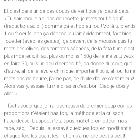
Et c’est dans un de ces coups de vent que j’ai capté ceci:
« Tu sais moi je n’ai pas de recette, je mets tout à pouf
(traduction, au pif) comme ça et hop au four! Voilà tu prends
1 ou 2 oeufs, bah ça dépend, du lait évidemment, faut bien
fouetter (avec les gestes), ça devient de la mousse puis tu
mets des olives, des tomates séchées, de la feta hum c’est
plus moelleux, il faut plus ou moins 150g de farine si tu veux
en faire 30, puis un peu d’herbes, hè, ça donne du goût, quoi
d’autre, ah de la levure chimique, important! puis, ah oui tu ne
mets pas de beurre, j’aime pas, de l’huile d’olive c’est mieux!
Alors vas-y, essaie, tu me diras si c’est bon! Ciao je dois y
aller. »
Il faut avouer que je n’ai pas réussi du premier coup car les
proportions n’étaient pas top, la méthode et la cuisson
hasardeuse. L’aspect n’était pas mal et prometteur mais
fade, sec,….Depuis j’ai essayé quelques fois en modifiant à
chaque fois les quantités… et on s’améliore petit à petit!