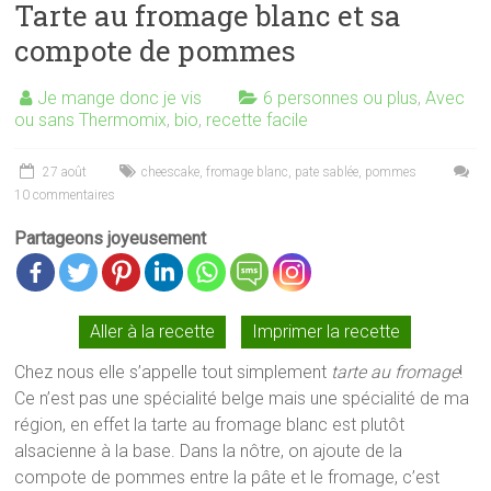
Tarte au fromage blanc et sa
compote de pommes
Je mange donc je vis
6 personnes ou plus
,
Avec
ou sans Thermomix
,
bio
,
recette facile
27 août
cheescake
,
fromage blanc
,
pate sablée
,
pommes
10 commentaires
Partageons joyeusement
Aller à la recette
Imprimer la recette
Chez nous elle s’appelle tout simplement
tarte au fromage
!
Ce n’est pas une spécialité belge mais une spécialité de ma
région, en effet la tarte au fromage blanc est plutôt
alsacienne à la base. Dans la nôtre, on ajoute de la
compote de pommes entre la pâte et le fromage, c’est