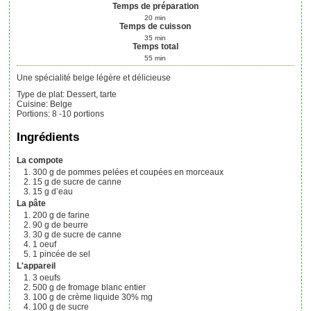
Temps de préparation
20
min
Temps de cuisson
35
min
Temps total
55
min
Une spécialité belge légère et délicieuse
Type de plat:
Dessert, tarte
Cuisine:
Belge
Portions
:
8
-10 portions
Ingrédients
La compote
300
g
de pommes pelées et coupées en morceaux
15
g
de sucre de canne
15
g
d’eau
La pâte
200
g
de farine
90
g
de beurre
30
g
de sucre de canne
1
oeuf
1
pincée de sel
L'appareil
3
oeufs
500
g
de fromage blanc entier
100
g
de crème liquide 30% mg
100
g
de sucre