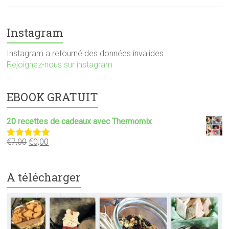
Instagram
Instagram a retourné des données invalides.
Rejoignez-nous sur instagram
EBOOK GRATUIT
20 recettes de cadeaux avec Thermomix
€
7,00
€
0,00
Note
5.00
sur 5
A télécharger