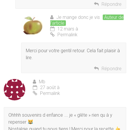
Répondre
Je mange donc je vis
Auteur de
l’article
12 mars à
Permalink
Merci pour votre gentil retour. Cela fait plaisir à
lire.
Répondre
Mb
27 août à
Permalink
Ohhhh souvenirs d enfance …. je « glête » rien qu à y
repenser
Nostalgie quand tu nous tiens ! Merci pour la recette