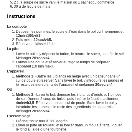
2
c. à soupe
de sucre vanillé maison
ou 1 sachet du commerce
30
g
de fécule de maïs
Instructions
La compote
Déposer les pommes, le sucre et l’eau dans le bol du Thermomix et
12min/100/vit1
.
Puis mixer
20sec/vit5.
Réserver et laisser tiédir.
La pâte
Laver le bol et y déposer la farine, le beurre, le sucre, l’oeuf et le sel.
Mélanger
20sec/vit4.
Former une boule et réserver au frigo le temps de préparer
l’appareil (10 min max).
L'appareil
Méthode 1:
-Battre les 3 blancs en neige avec un batteur dans un
cul de poule et réserver. Sans laver le bol, y introduire les jaunes et
le reste des ingrédients de l’appareil et mélanger
20sec/vit4
.
OU
Méthode 2
: -Laver le bol, déposer les 3 blancs d’oeufs et 1 pincée
de sel. Donner 2 coup de turbo, puis insérer le fouet et actionner
4min/vit3,5
. Réserver dans un cul de poule. Sans laver le bol, y
introduire les jaunes et le reste des ingrédients de l’appareil et
mélanger
20sec/vit4
L'assemblage
Préchauffer le four à 180 degrés.
Etaler la pâte au rouleau et la foncer dans un moule à tarte. Piquer
le fond à l’aide d’une fourchette.