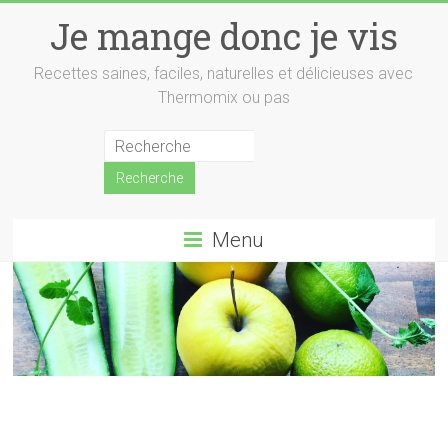
Skip
Je mange donc je vis
to
content
Recettes saines, faciles, naturelles et délicieuses avec
Thermomix ou pas
Menu