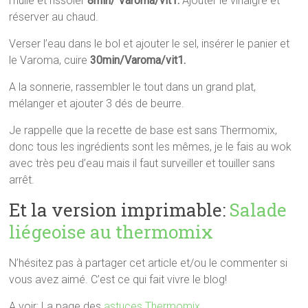
l’huile et rissoler
8min/ Varoma/vit1.
Ajouter
le vinaigre
et
réserver au chaud.
Verser l’eau dans le bol et ajouter le sel, insérer le panier et
le Varoma, cuire
30min/Varoma/vit1.
A la sonnerie, rassembler le tout dans un grand plat,
mélanger et ajouter 3 dés de beurre.
Je rappelle que la recette de base est sans Thermomix,
donc tous les ingrédients sont les mêmes, je le fais au wok
avec très peu d’eau mais il faut surveiller et touiller sans
arrêt.
Et la version imprimable:
Salade
liégeoise au thermomix
N’hésitez pas à partager cet article et/ou le commenter si
vous avez aimé. C’est ce qui fait vivre le blog!
A voir: La page des
astuces Thermomix