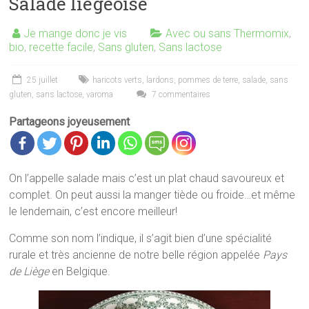
Salade liégeoise
Je mange donc je vis
Avec ou sans Thermomix
,
bio
,
recette facile
,
Sans gluten
,
Sans lactose
25 juillet
haricots verts
,
lardons
,
pommes de terre
,
salade
,
sans
gluten
,
sans lactose
,
varoma
7 commentaires
Partageons joyeusement
On l’appelle salade mais c’est un plat chaud savoureux et
complet. On peut aussi la manger tiède ou froide…et même
le lendemain, c’est encore meilleur!
Comme son nom l’indique, il s’agit bien d’une spécialité
rurale et très ancienne de notre belle région appelée
Pays
de Liège
en Belgique.