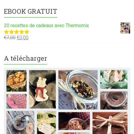
EBOOK GRATUIT
20 recettes de cadeaux avec Thermomix
€
7,00
€
0,00
Note
5.00
sur 5
A télécharger