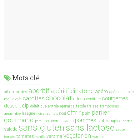
Mots clé
apéritif
apéritif dinatoire
apéro
amandes
ail
apéro dinatoire
chocolat
carottes
courgettes
citron
confiture
basilic
café
dip
dessert
entrée
facile
diététique
epinards
fraises
framboises
offrir
panier
pain
lasagne
noël
gingembre
noisettes
noix
gourmand
pommes
pâtes
poisson
poivrons
rapide
persil
risotto
sans gluten
sans lactose
salade
sauce
vegetarien
tomates
varoma
verrine
tomate
vanille