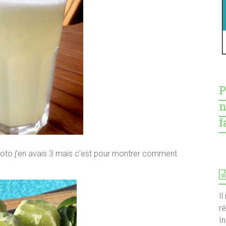
P
n
f
 photo j’en avais 3 mais c’est pour montrer comment
Il
r
I