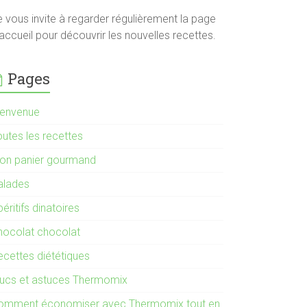
e vous invite à regarder régulièrement la page
accueil pour découvrir les nouvelles recettes.
Pages
ienvenue
outes les recettes
on panier gourmand
alades
éritifs dinatoires
hocolat chocolat
ecettes diététiques
rucs et astuces Thermomix
omment économiser avec Thermomix tout en