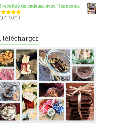
0 recettes de cadeaux avec Thermomix
7,00
€
0,00
ote
5.00
ur 5
 télécharger