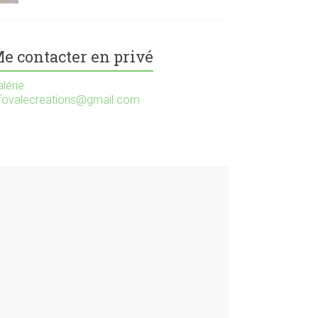
e contacter en privé
lérie
nfovalecreations@gmail.com