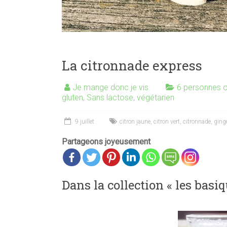
La citronnade express
Je mange donc je vis
6 personnes o
gluten
,
Sans lactose
,
végétarien
9 juillet
citron jaune
,
citron vert
,
citronnade
,
ging
Partageons joyeusement
Dans la collection « les bas