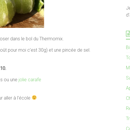
J
d’
époser dans le bol du Thermomix.
B
oût pour moi c’est 30g) et une pincée de sel.
T
M
t10.
S
es ou une
jolie carafe
Ap
 aller à l’école
C
R
T
C