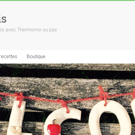
is
euses avec Thermomix ou pas
 recettes
Boutique