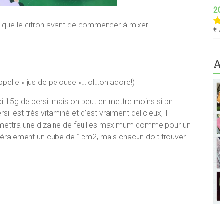
2
 que le citron avant de commencer à mixer.
€
N
s
A
pelle « jus de pelouse »…lol…on adore!)
(ici 15g de persil mais on peut en mettre moins si on
il est très vitaminé et c’est vraiment délicieux, il
on mettra une dizaine de feuilles maximum comme pour un
néralement un cube de 1cm2, mais chacun doit trouver