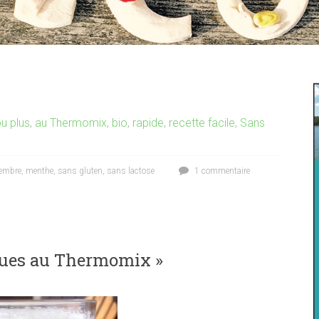
u plus
,
au Thermomix
,
bio
,
rapide
,
recette facile
,
Sans
embre
,
menthe
,
sans gluten
,
sans lactose
1 commentaire
iques au Thermomix »