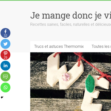
Skip
to
Je mange donc je v
content
Recettes saines, faciles, naturelles et délici
32
Trucs et astuces Thermomix
Toutes les
29