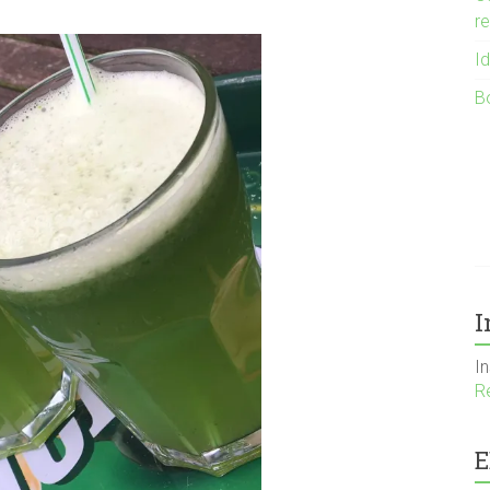
r
I
B
I
I
R
E