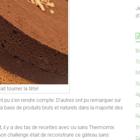
J
d’
B
T
M
S
fait tourner la tête!
Ap
nt pu s’en rendre compte. D’autres ont pu remarquer sur
C
base de produits bruts et naturels dans la majorité des
R
net, il y a des tas de recettes avec ou sans Thermomix.
T
on challenge était de reconstruire ce gâteau sans
C