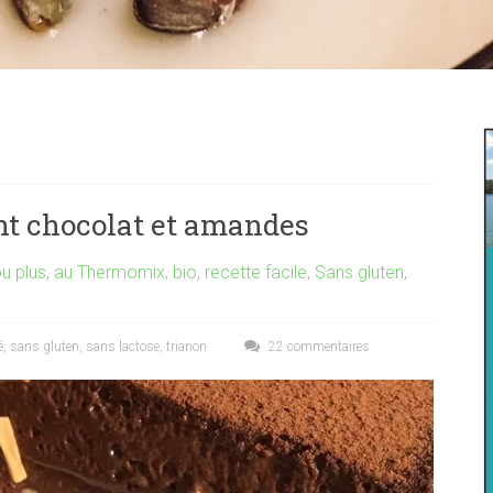
nt chocolat et amandes
u plus
,
au Thermomix
,
bio
,
recette facile
,
Sans gluten
,
é
,
sans gluten
,
sans lactose
,
trianon
22 commentaires