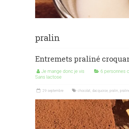
pralin
Entremets praliné croqua
Je mange donc je vis
6 personnes o
Sans lactose
29 septembre
chocolat
,
dacquoise
,
pralin
,
pralin