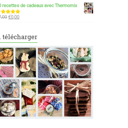
0 recettes de cadeaux avec Thermomix
7,00
€
0,00
ote
5.00
ur 5
 télécharger