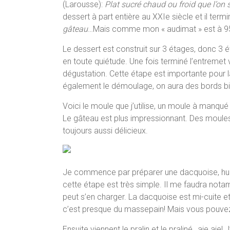
(Larousse):
Plat sucré chaud ou froid que l’on s
dessert à part entière au XXIe siècle et il term
gâteau
…Mais comme mon « audimat » est à 95%
Le dessert est construit sur 3 étages, donc 3 
en toute quiétude. Une fois terminé l’entremet 
dégustation. Cette étape est importante pour l
également le démoulage, on aura des bords bie
Voici le moule que j’utilise, un moule à manqué 
Le gâteau est plus impressionnant. Des moules 
toujours aussi délicieux.
Je commence par préparer une dacquoise, hum 
cette étape est très simple. Il me faudra no
peut s’en charger. La dacquoise est mi-cuite
c’est presque du massepain! Mais vous pouvez 
Ensuite viennent le pralin et le praliné…aie aie!