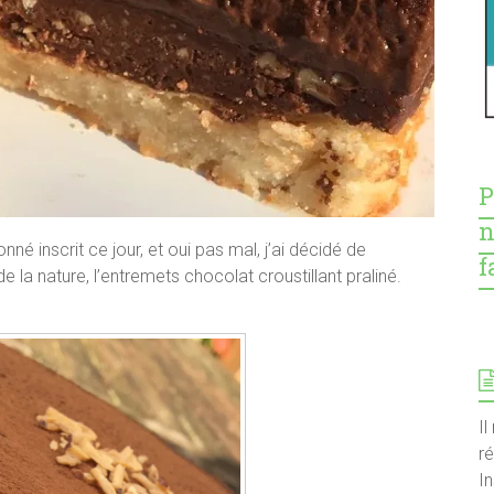
P
n
é inscrit ce jour, et oui pas mal, j’ai décidé de
f
 la nature, l’entremets chocolat croustillant praliné.
Il
r
I