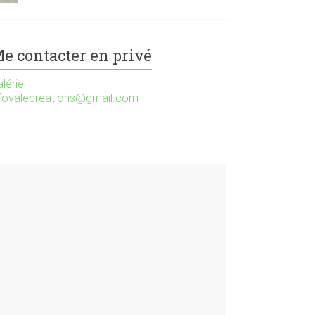
e contacter en privé
lérie
nfovalecreations@gmail.com