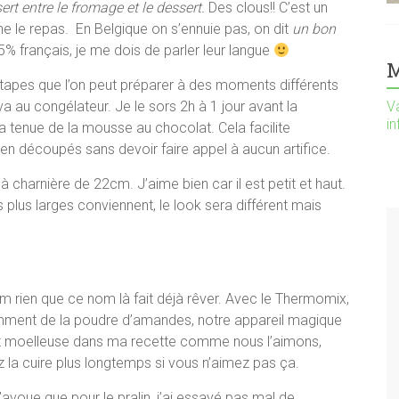
ert entre le fromage et le dessert.
Des clous!! C’est un
ine le repas. En Belgique on s’ennuie pas, on dit
un bon
 français, je me dois de parler leur langue
M
étapes que l’on peut préparer à des moments différents
va au congélateur. Je le sors 2h à 1 jour avant la
Va
i
a tenue de la mousse au chocolat. Cela facilite
n découpés sans devoir faire appel à aucun artifice.
à charnière de 22cm. J’aime bien car il est petit et haut.
plus larges conviennent, le look sera différent mais
rien que ce nom là fait déjà rêver. Avec le Thermomix,
tamment de la poudre d’amandes, notre appareil magique
 et moelleuse dans ma recette comme nous l’aimons,
la cuire plus longtemps si vous n’aimez pas ça.
 J’avoue que pour le pralin, j’ai essayé pas mal de