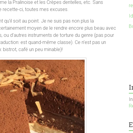
mme la Pralinoise et les Crèpes dentelles, etc. Sans
r
 recette-ci, toutes mes excuses.
I
 qu’il soit au point. Je ne suis pas non plus la
B
a certainement moyen de le rendre encore plus beau avec
, ou d’autres instruments de torture du genre (pas pour
raduction: est quand-même classe). Ce n’est pas un
: bistrot, café un peu minable)!
I
I
R
E