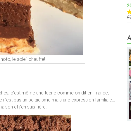
2
€
N
s
A
 photo, le soleil chauffe!
ouches, c’est même une tuerie comme on dit en France,
e n’est pas un belgicisme mais une expression familiale…
aison et j’en suis fière.