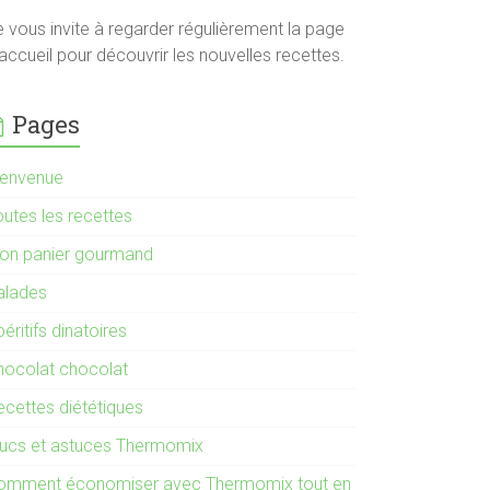
e vous invite à regarder régulièrement la page
accueil pour découvrir les nouvelles recettes.
Pages
ienvenue
outes les recettes
on panier gourmand
alades
éritifs dinatoires
hocolat chocolat
ecettes diététiques
rucs et astuces Thermomix
omment économiser avec Thermomix tout en