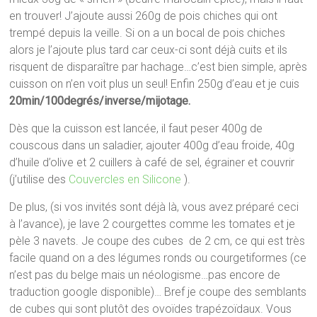
en trouver! J’ajoute aussi 260g de pois chiches qui ont
trempé depuis la veille. Si on a un bocal de pois chiches
alors je l’ajoute plus tard car ceux-ci sont déjà cuits et ils
risquent de disparaître par hachage…c’est bien simple, après
cuisson on n’en voit plus un seul! Enfin 250g d’eau et je cuis
20min/100degrés/inverse/mijotage.
Dès que la cuisson est lancée, il faut peser 400g de
couscous dans un saladier, ajouter 400g d’eau froide, 40g
d’huile d’olive et 2 cuillers à café de sel, égrainer et couvrir
(j’utilise des
Couvercles en Silicone
).
De plus, (si vos invités sont déjà là, vous avez préparé ceci
à l’avance), je lave 2 courgettes comme les tomates et je
pèle 3 navets. Je coupe des cubes de 2 cm, ce qui est très
facile quand on a des légumes ronds ou courgetiformes (ce
n’est pas du belge mais un néologisme…pas encore de
traduction google disponible)… Bref je coupe des semblants
de cubes qui sont plutôt des ovoïdes trapézoïdaux. Vous