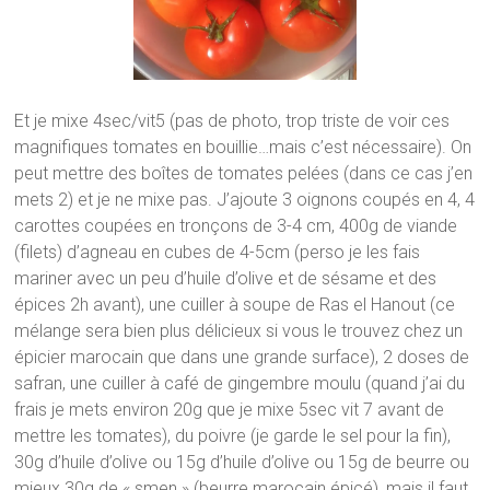
Et je mixe 4sec/vit5 (pas de photo, trop triste de voir ces
magnifiques tomates en bouillie…mais c’est nécessaire). On
peut mettre des boîtes de tomates pelées (dans ce cas j’en
mets 2) et je ne mixe pas. J’ajoute 3 oignons coupés en 4, 4
carottes coupées en tronçons de 3-4 cm, 400g de viande
(filets) d’agneau en cubes de 4-5cm (perso je les fais
mariner avec un peu d’huile d’olive et de sésame et des
épices 2h avant), une cuiller à soupe de Ras el Hanout (ce
mélange sera bien plus délicieux si vous le trouvez chez un
épicier marocain que dans une grande surface), 2 doses de
safran, une cuiller à café de gingembre moulu (quand j’ai du
frais je mets environ 20g que je mixe 5sec vit 7 avant de
mettre les tomates), du poivre (je garde le sel pour la fin),
30g d’huile d’olive ou 15g d’huile d’olive ou 15g de beurre ou
mieux 30g de « smen » (beurre marocain épicé), mais il faut