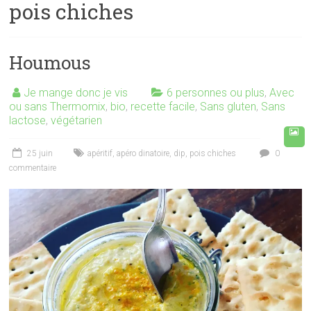
pois chiches
Houmous
Je mange donc je vis
6 personnes ou plus
,
Avec
ou sans Thermomix
,
bio
,
recette facile
,
Sans gluten
,
Sans
lactose
,
végétarien
25 juin
apéritif
,
apéro dinatoire
,
dip
,
pois chiches
0
commentaire