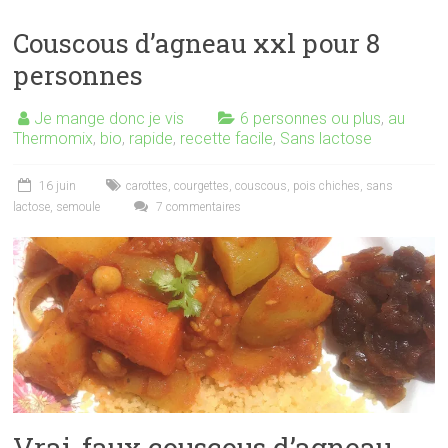
Couscous d’agneau xxl pour 8
personnes
Je mange donc je vis
6 personnes ou plus
,
au
Thermomix
,
bio
,
rapide
,
recette facile
,
Sans lactose
16 juin
carottes
,
courgettes
,
couscous
,
pois chiches
,
sans
lactose
,
semoule
7 commentaires
Vrai-faux couscous d’agneau