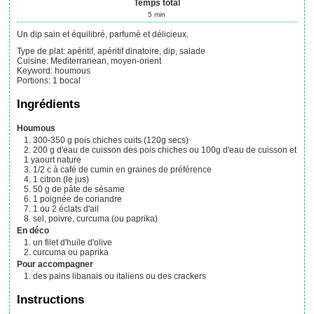
Temps total
5
min
Un dip sain et équilibré, parfumé et délicieux.
Type de plat:
apéritif, apéritif dinatoire, dip, salade
Cuisine:
Mediterranean, moyen-orient
Keyword:
houmous
Portions
:
1
bocal
Ingrédients
Houmous
300-350
g
pois chiches cuits (120g secs)
200
g
d'eau de cuisson des pois chiches
ou 100g d'eau de cuisson et
1 yaourt nature
1/2
c à café
de cumin en graines de préférence
1
citron (le jus)
50
g
de pâte de sésame
1
poignée
de coriandre
1 ou 2
éclats d'ail
sel, poivre, curcuma (ou paprika)
En déco
un filet d'huile d'olive
curcuma ou paprika
Pour accompagner
des pains libanais ou italiens ou des crackers
Instructions