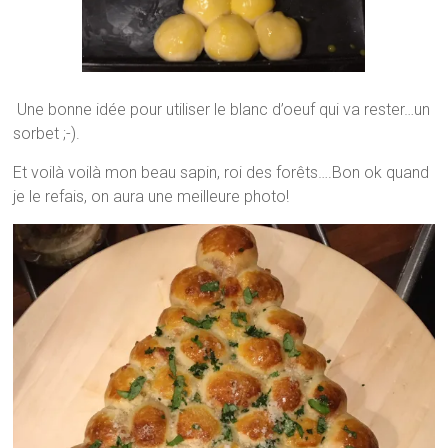
Une bonne idée pour utiliser le blanc d’oeuf qui va rester…un
sorbet ;-).
Et voilà voilà mon beau sapin, roi des forêts….Bon ok quand
je le refais, on aura une meilleure photo!