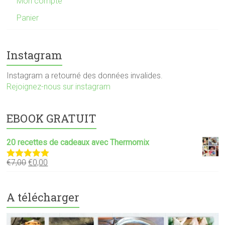
Mon compte
Panier
Instagram
Instagram a retourné des données invalides.
Rejoignez-nous sur instagram
EBOOK GRATUIT
20 recettes de cadeaux avec Thermomix
€
7,00
€
0,00
Note
5.00
sur 5
A télécharger