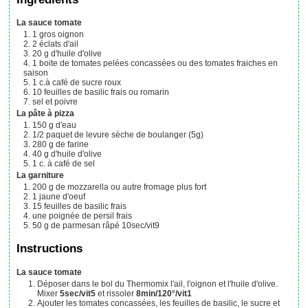
La sauce tomate
1
gros oignon
2
éclats d'ail
20
g
d'huile d'olive
1
boite de tomates pelées concassées
ou des tomates fraiches en
saison
1
c.à café
de sucre roux
10
feuilles
de basilic frais
ou romarin
sel et poivre
La pâte à pizza
150
g
d'eau
1/2
paquet
de levure sèche de boulanger (5g)
280
g
de farine
40
g
d'huile d'olive
1
c. à café
de sel
La garniture
200
g
de mozzarella ou autre fromage plus fort
1
jaune d'oeuf
15
feuilles
de basilic frais
une poignée
de persil frais
50
g
de parmesan râpé
10sec/vit9
Instructions
La sauce tomate
Déposer dans le bol du Thermomix l'ail, l'oignon et l'huile d'olive.
Mixer
5sec/vit5
et rissoler
8min/120°/vit1
Ajouter les tomates concassées, les feuilles de basilic, le sucre et