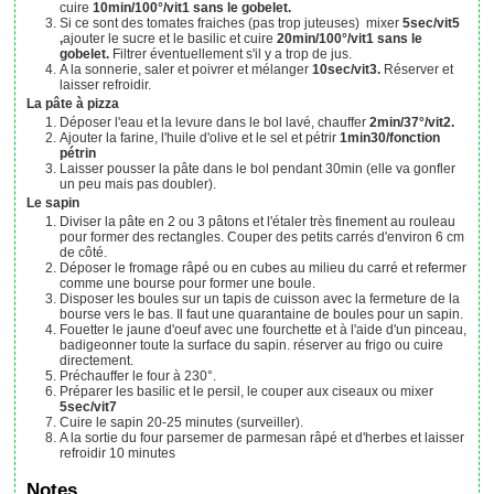
cuire
10min/100°/vit1 sans le gobelet.
Si ce sont des tomates fraiches (pas trop juteuses) mixer
5sec/vit5
,
ajouter le sucre et le basilic et cuire
20min/100°/vit1 sans le
gobelet.
Filtrer éventuellement s'il y a trop de jus.
A la sonnerie, saler et poivrer et mélanger
10sec/vit3.
Réserver et
laisser refroidir.
La pâte à pizza
Déposer l'eau et la levure dans le bol lavé, chauffer
2min/37°/vit2.
Ajouter la farine, l'huile d'olive et le sel et pétrir
1min30/fonction
pétrin
Laisser pousser la pâte dans le bol pendant 30min (elle va gonfler
un peu mais pas doubler).
Le sapin
Diviser la pâte en 2 ou 3 pâtons et l'étaler très finement au rouleau
pour former des rectangles. Couper des petits carrés d'environ 6 cm
de côté.
Déposer le fromage râpé ou en cubes au milieu du carré et refermer
comme une bourse pour former une boule.
Disposer les boules sur un tapis de cuisson avec la fermeture de la
bourse vers le bas. Il faut une quarantaine de boules pour un sapin.
Fouetter le jaune d'oeuf avec une fourchette et à l'aide d'un pinceau,
badigeonner toute la surface du sapin. réserver au frigo ou cuire
directement.
Préchauffer le four à 230°.
Préparer les basilic et le persil, le couper aux ciseaux ou mixer
5sec/vit7
Cuire le sapin 20-25 minutes (surveiller).
A la sortie du four parsemer de parmesan râpé et d'herbes et laisser
refroidir 10 minutes
Notes