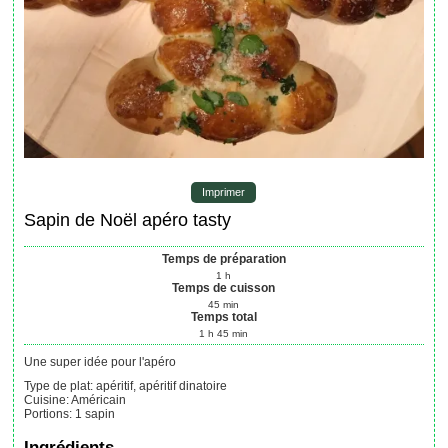
Imprimer
Sapin de Noël apéro tasty
Temps de préparation
1
h
Temps de cuisson
45
min
Temps total
1
h
45
min
Une super idée pour l'apéro
Type de plat:
apéritif, apéritif dinatoire
Cuisine:
Américain
Portions
:
1
sapin
Ingrédients