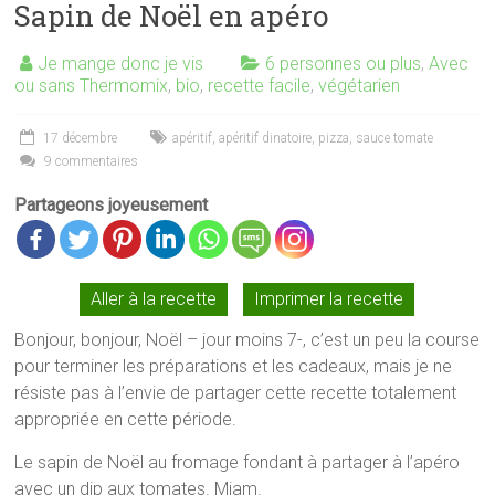
Sapin de Noël en apéro
Je mange donc je vis
6 personnes ou plus
,
Avec
ou sans Thermomix
,
bio
,
recette facile
,
végétarien
17 décembre
apéritif
,
apéritif dinatoire
,
pizza
,
sauce tomate
9 commentaires
Partageons joyeusement
Aller à la recette
Imprimer la recette
Bonjour, bonjour, Noël – jour moins 7-, c’est un peu la course
pour terminer les préparations et les cadeaux, mais je ne
résiste pas à l’envie de partager cette recette totalement
appropriée en cette période.
Le sapin de Noël au fromage fondant à partager à l’apéro
avec un dip aux tomates. Miam.