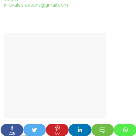
infovalecreations@gmail.com
229
50
Mots clé