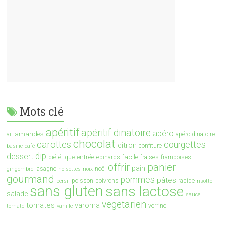
Mots clé
apéritif
apéritif dinatoire
apéro
amandes
ail
apéro dinatoire
chocolat
carottes
courgettes
citron
confiture
basilic
café
dip
dessert
entrée
facile
diététique
epinards
fraises
framboises
offrir
panier
pain
lasagne
noël
gingembre
noisettes
noix
gourmand
pommes
pâtes
poisson
poivrons
rapide
persil
risotto
sans gluten
sans lactose
salade
sauce
vegetarien
tomates
varoma
verrine
tomate
vanille