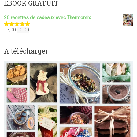
EBOOK GRATUIT
20 recettes de cadeaux avec Thermomix
€
7,00
€
0,00
Note
5.00
sur 5
A télécharger