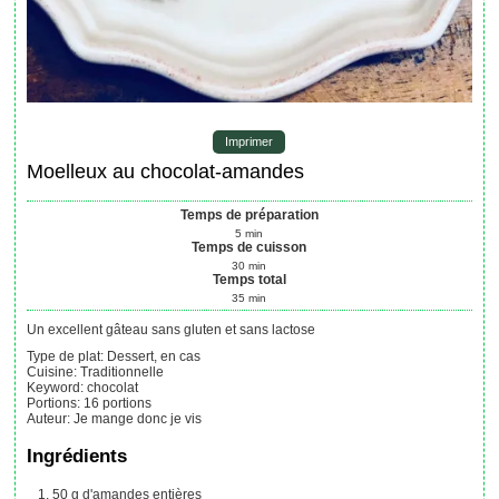
Imprimer
Moelleux au chocolat-amandes
Temps de préparation
5
min
Temps de cuisson
30
min
Temps total
35
min
Un excellent gâteau sans gluten et sans lactose
Type de plat:
Dessert, en cas
Cuisine:
Traditionnelle
Keyword:
chocolat
Portions
:
16
portions
Auteur
:
Je mange donc je vis
Ingrédients
50
g
d'amandes entières