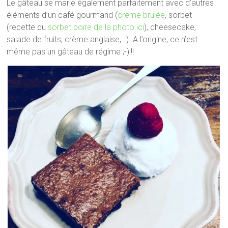
Le gâteau se marie également parfaitement avec d’autres
éléments d’un café gourmand (
crème brulée
, sorbet
(recette du
sorbet poire de la photo ici
), cheesecake,
salade de fruits, crème anglaise,…). A l’origine, ce n’est
même pas un gâteau de régime ;-)!!!