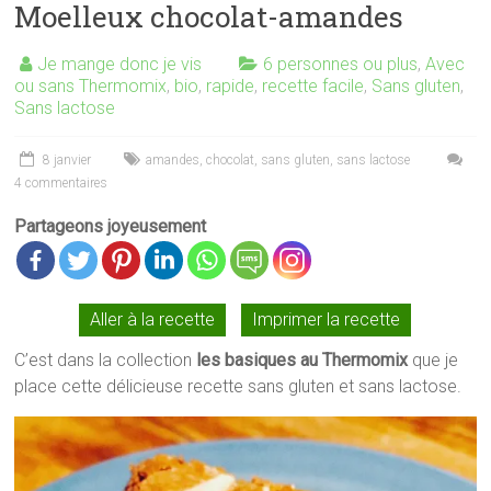
Moelleux chocolat-amandes
Je mange donc je vis
6 personnes ou plus
,
Avec
ou sans Thermomix
,
bio
,
rapide
,
recette facile
,
Sans gluten
,
Sans lactose
8 janvier
amandes
,
chocolat
,
sans gluten
,
sans lactose
4 commentaires
Partageons joyeusement
Aller à la recette
Imprimer la recette
C’est dans la collection
les basiques au Thermomix
que je
place cette délicieuse recette sans gluten et sans lactose.