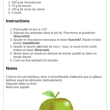
200
g
de chocolat noir
70
g
de beurre
100
g
de sucre de canne
4
oeufs
Instructions
Préchauffer le four à 170°
Déposer les amandes dans le bol du Thermomix et pulvériser
10sec/vit10.
Ajouter le chocolat en morceaux et mixer
5sec/vit7.
Racler et faire
fondre
3min/50/vit2.
Ajouter le beurre (
ou
huile de coco + eau), le sucre et les oeufs
entiers et mixer
30sec/vit4.
Verser dans un moule en silicone de bonne qualité ou dans un
moule beurré.
Cuire au four pendant 20 minutes.
Notes
C'est un mi-cuit moelleux, donc il est préférable d'attendre que le gâteau
tiédisse avant de démouler (délicatement).
Déguster tiède ou froid.
Miam bon appétit