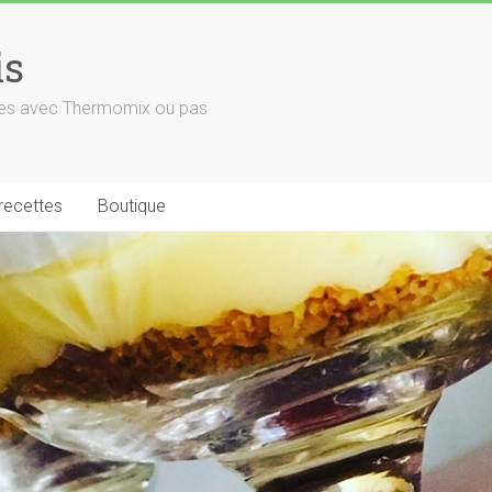
is
euses avec Thermomix ou pas
 recettes
Boutique