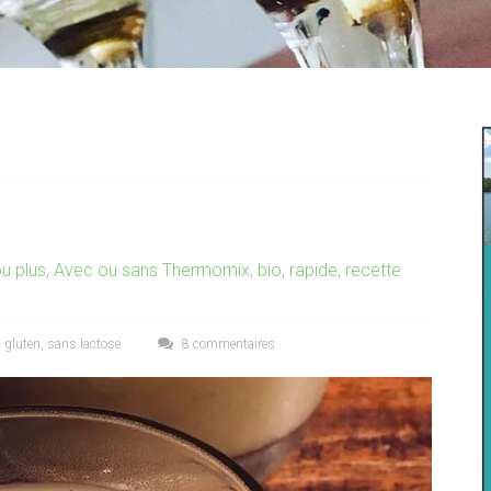
u plus
,
Avec ou sans Thermomix
,
bio
,
rapide
,
recette
 gluten
,
sans lactose
8 commentaires