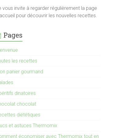
e vous invite à regarder régulièrement la page
accueil pour découvrir les nouvelles recettes.
Pages
ienvenue
outes les recettes
on panier gourmand
alades
éritifs dinatoires
hocolat chocolat
ecettes diététiques
rucs et astuces Thermomix
omment économiser avec Thermomix tout en