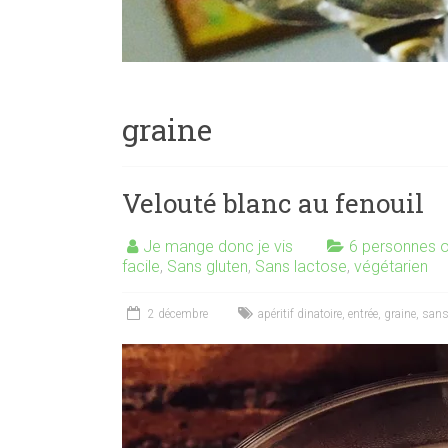
graine
Velouté blanc au fenouil
Je mange donc je vis
6 personnes o
facile
,
Sans gluten
,
Sans lactose
,
végétarien
2 décembre
apéritif dinatoire
,
entrée
,
graine
,
sans