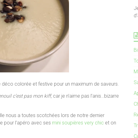
J
d’
B
T
M
S
e déco colorée et festive pour un maximum de saveurs.
Ap
enouil c’est pas mon kiff,
car je n’aime pas l’anis…bizarre
C
R
lle nous a toutes scotchées lors de notre dernier
vée pour l’apéro avec ses
mini soupières very chic
et on
T
C