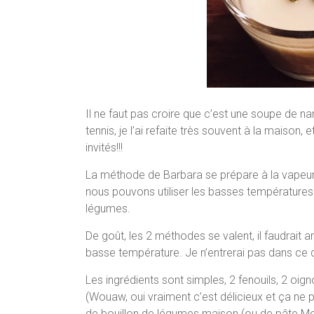
Il ne faut pas croire que c’est une soupe de na
tennis, je l’ai refaite très souvent à la maison
invités!!!
La méthode de Barbara se prépare à la vapeur,
nous pouvons utiliser les basses températures 
légumes.
De goût, les 2 méthodes se valent, il faudrait 
basse température. Je n’entrerai pas dans ce d
Les ingrédients sont simples, 2 fenouils, 2 oign
(Wouaw, oui vraiment c’est délicieux et ça ne piq
de bouillon de légumes maison (ou de pâte Mor