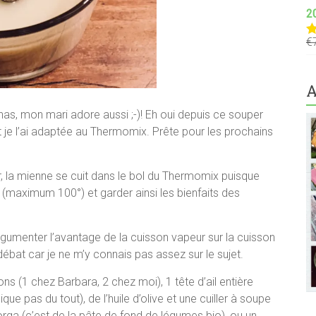
2
€
N
s
A
nas, mon mari adore aussi ;-)! Eh oui depuis ce souper
, et je l’ai adaptée au Thermomix. Prête pour les prochains
 la mienne se cuit dans le bol du Thermomix puisque
(maximum 100°) et garder ainsi les bienfaits des
argumenter l’avantage de la cuisson vapeur sur la cuisson
ébat car je ne m’y connais pas assez sur le sujet.
ons (1 chez Barbara, 2 chez moi), 1 tête d’ail entière
ue pas du tout), de l’huile d’olive et une cuiller à soupe
ga (c’est de la pâte de fond de légumes bio), ou un