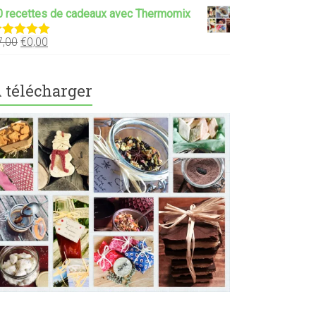
0 recettes de cadeaux avec Thermomix
7,00
€
0,00
ote
5.00
ur 5
 télécharger