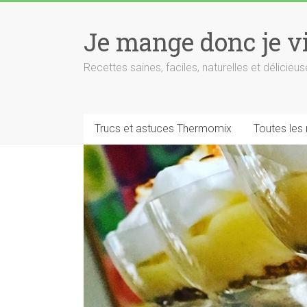
Skip
to
Je mange donc je v
content
Recettes saines, faciles, naturelles et délici
Trucs et astuces Thermomix
Toutes les