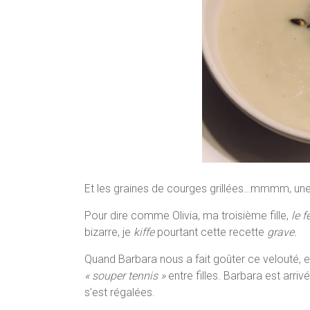
Et les graines de courges grillées…mmmm, un
Pour dire comme Olivia, ma troisième fille,
le f
bizarre, je
kiffe
pourtant cette recette
grave.
Quand Barbara nous a fait goûter ce velouté, e
« souper tennis »
entre filles. Barbara est arri
s’est régalées.