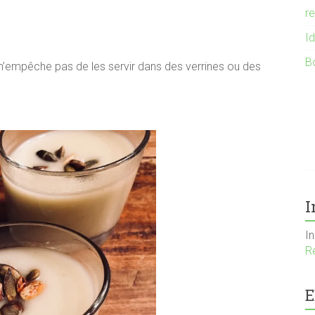
r
I
B
 m’empêche pas de les servir dans des verrines ou des
I
I
R
E