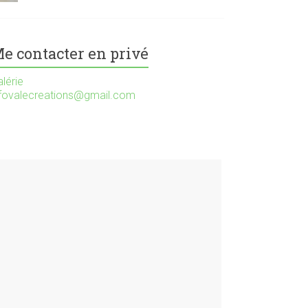
e contacter en privé
lérie
nfovalecreations@gmail.com