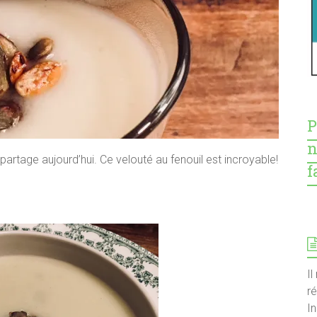
P
n
artage aujourd’hui. Ce velouté au fenouil est incroyable!
f
Il
r
I