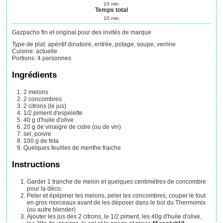
10
min
Temps total
10
min
Gazpacho fin et original pour des invités de marque
Type de plat:
apéritif dinatoire, entrée, potage, soupe, verrine
Cuisine:
actuelle
Portions
:
4
personnes
Ingrédients
2
melons
2
concombres
2
citrons (le jus)
1/2
piment d'espelette
40
g
d'huile d'olive
20
g
de vinaigre de cidre (ou de vin)
sel, poivre
100
g
de feta
Quelques
feuilles de menthe fraiche
Instructions
Garder 1 tranche de melon et quelques centimètres de concombre
pour la déco.
Peler et épépiner les melons, peler les concombres, couper le tout
en gros morceaux avant de les déposer dans le bol du Thermomix
(ou autre blender)
Ajouter les jus des 2 citrons, le 1/2 piment, les 40g d'huile d'olive,