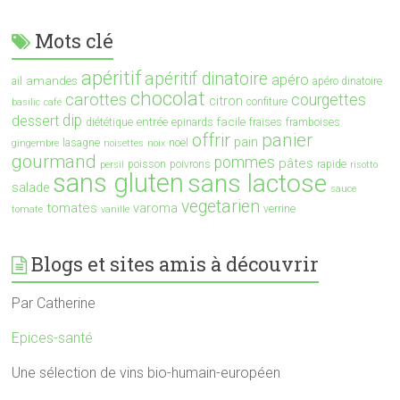
Mots clé
apéritif
apéritif dinatoire
apéro
amandes
ail
apéro dinatoire
chocolat
carottes
courgettes
citron
confiture
basilic
café
dip
dessert
entrée
facile
diététique
epinards
fraises
framboises
offrir
panier
pain
lasagne
noël
gingembre
noisettes
noix
gourmand
pommes
pâtes
poisson
poivrons
rapide
persil
risotto
sans gluten
sans lactose
salade
sauce
vegetarien
tomates
varoma
verrine
tomate
vanille
Blogs et sites amis à découvrir
Par Catherine
Epices-santé
Une sélection de vins bio-humain-européen