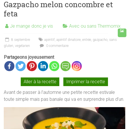
Gazpacho melon concombre et
feta
Je mange donc je vis
Avec ou sans Thermomix
8 septembre
apéritif
,
apéritif dinatoire
,
entrée
,
gazpacho
,
sans
gluten
,
vegetarien
0 commentaire
Partageons joyeusement
Aller à la recette
Imprimer la recette
Avant de passer à l’automne une petite recette estivale
toute simple mais pas banale qui va en surprendre plus d’un.