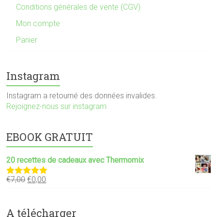
Conditions générales de vente (CGV)
Mon compte
Panier
Instagram
Instagram a retourné des données invalides.
Rejoignez-nous sur instagram
EBOOK GRATUIT
20 recettes de cadeaux avec Thermomix
€
7,00
€
0,00
Note
5.00
sur 5
A télécharger