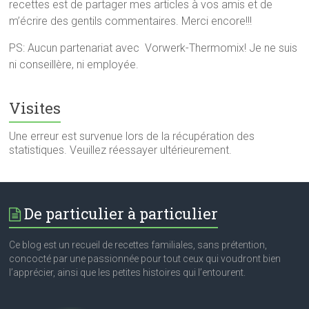
recettes est de partager mes articles à vos amis et de
m’écrire des gentils commentaires. Merci encore!!!
PS: Aucun partenariat avec Vorwerk-Thermomix! Je ne suis
ni conseillère, ni employée.
Visites
Une erreur est survenue lors de la récupération des
statistiques. Veuillez réessayer ultérieurement.
De particulier à particulier
Ce blog est un recueil de recettes familiales, sans prétention,
concocté par une passionnée pour tout ceux qui voudront bien
l’apprécier, ainsi que les petites histoires qui l’entourent.