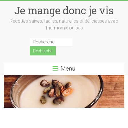
Skip
Je mange donc je vis
to
content
Recettes saines, faciles, naturelles et délicieuses avec
Thermomix ou pas
Menu