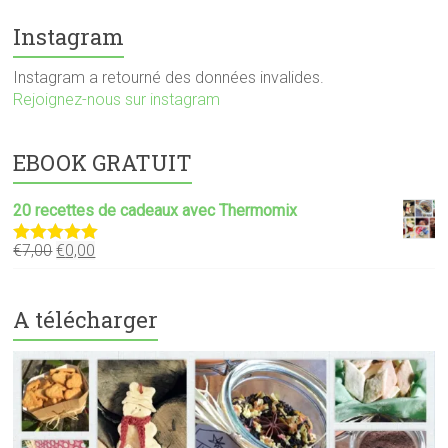
Instagram
Instagram a retourné des données invalides.
Rejoignez-nous sur instagram
EBOOK GRATUIT
20 recettes de cadeaux avec Thermomix
€
7,00
€
0,00
Note
5.00
sur 5
A télécharger