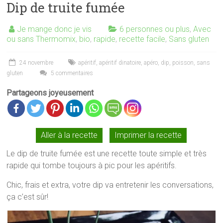
Dip de truite fumée
Je mange donc je vis
6 personnes ou plus
,
Avec
ou sans Thermomix
,
bio
,
rapide
,
recette facile
,
Sans gluten
24 novembre
apéritif
,
apéritif dinatoire
,
apéro
,
dip
,
poisson
,
sans
gluten
5 commentaires
Partageons joyeusement
Aller à la recette
Imprimer la recette
Le dip de truite fumée est une recette toute simple et très
rapide qui tombe toujours à pic pour les apéritifs.
Chic, frais et extra, votre dip va entretenir les conversations,
ça c’est sûr!