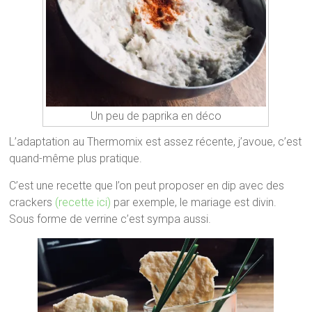
Un peu de paprika en déco
L’adaptation au Thermomix est assez récente, j’avoue, c’est
quand-même plus pratique.
C’est une recette que l’on peut proposer en dip avec des
crackers
(recette ici)
par exemple, le mariage est divin.
Sous forme de verrine c’est sympa aussi.