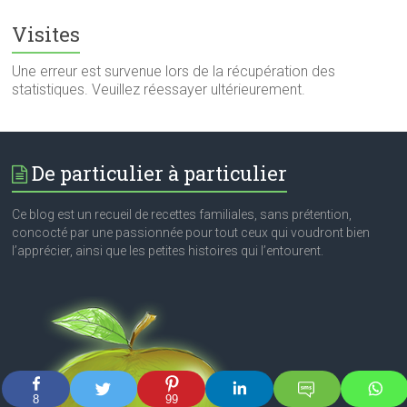
Visites
Une erreur est survenue lors de la récupération des
statistiques. Veuillez réessayer ultérieurement.
De particulier à particulier
Ce blog est un recueil de recettes familiales, sans prétention,
concocté par une passionnée pour tout ceux qui voudront bien
l’apprécier, ainsi que les petites histoires qui l’entourent.
8
99