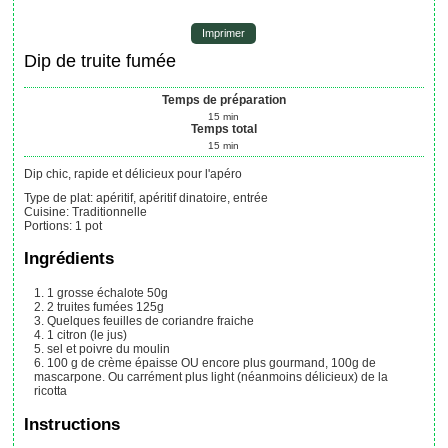
Imprimer
Dip de truite fumée
Temps de préparation
15
min
Temps total
15
min
Dip chic, rapide et délicieux pour l'apéro
Type de plat:
apéritif, apéritif dinatoire, entrée
Cuisine:
Traditionnelle
Portions
:
1
pot
Ingrédients
1
grosse échalote
50g
2
truites fumées
125g
Quelques feuilles de coriandre fraiche
1
citron (le jus)
sel et poivre du moulin
100
g
de crème épaisse
OU encore plus gourmand, 100g de
mascarpone. Ou carrément plus light (néanmoins délicieux) de la
ricotta
Instructions