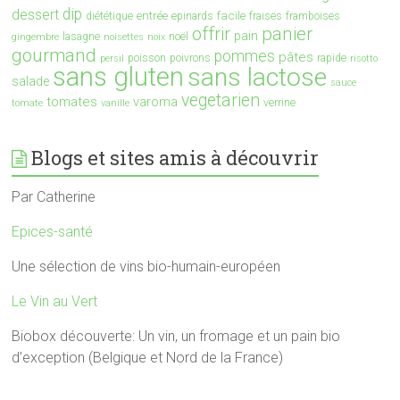
dip
dessert
entrée
facile
diététique
epinards
fraises
framboises
offrir
panier
pain
lasagne
noël
gingembre
noisettes
noix
gourmand
pommes
pâtes
poisson
poivrons
rapide
persil
risotto
sans gluten
sans lactose
salade
sauce
vegetarien
tomates
varoma
verrine
tomate
vanille
Blogs et sites amis à découvrir
Par Catherine
Epices-santé
Une sélection de vins bio-humain-européen
Le Vin au Vert
Biobox découverte: Un vin, un fromage et un pain bio
d’exception (Belgique et Nord de la France)