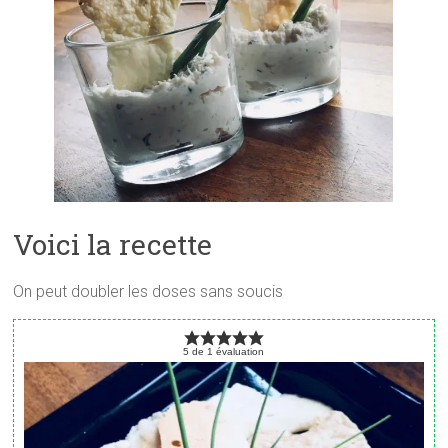
Voici la recette
On peut doubler les doses sans soucis
5
de
1
évaluation