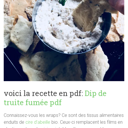
voici la recette en pdf:
Dip de
truite fumée pdf
Connaissez-vous les wraps? Ce sont des tissus alimentaires
enduits de
cire d’abeille
bio. Ceux-ci remplacent les films en