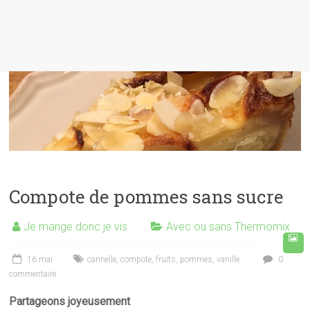
Compote de pommes sans sucre
Je mange donc je vis
Avec ou sans Thermomix
16 mai
cannelle
,
compote
,
fruits
,
pommes
,
vanille
0
commentaire
Partageons joyeusement