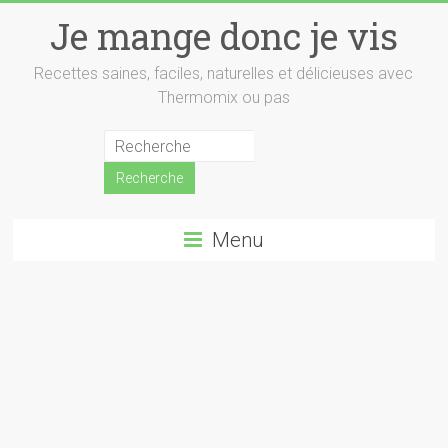
Skip
Je mange donc je vis
to
content
Recettes saines, faciles, naturelles et délicieuses avec
Thermomix ou pas
Menu