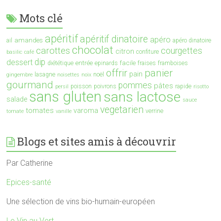
Mots clé
apéritif
apéritif dinatoire
apéro
amandes
ail
apéro dinatoire
chocolat
carottes
courgettes
citron
confiture
basilic
café
dip
dessert
entrée
facile
diététique
epinards
fraises
framboises
offrir
panier
pain
lasagne
noël
gingembre
noisettes
noix
gourmand
pommes
pâtes
poisson
poivrons
rapide
persil
risotto
sans gluten
sans lactose
salade
sauce
vegetarien
tomates
varoma
verrine
tomate
vanille
Blogs et sites amis à découvrir
Par Catherine
Epices-santé
Une sélection de vins bio-humain-européen
Le Vin au Vert