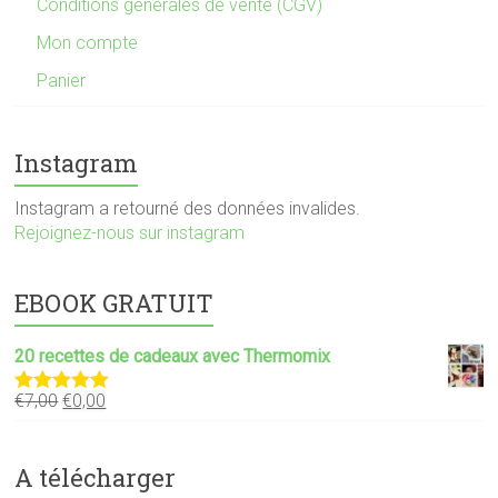
Conditions générales de vente (CGV)
Mon compte
Panier
Instagram
Instagram a retourné des données invalides.
Rejoignez-nous sur instagram
EBOOK GRATUIT
20 recettes de cadeaux avec Thermomix
€
7,00
€
0,00
Note
5.00
sur 5
A télécharger