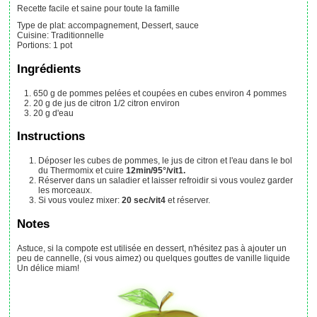
Recette facile et saine pour toute la famille
Type de plat:
accompagnement, Dessert, sauce
Cuisine:
Traditionnelle
Portions
:
1
pot
Ingrédients
650
g
de pommes pelées et coupées en cubes
environ 4 pommes
20
g
de jus de citron
1/2 citron environ
20
g
d'eau
Instructions
Déposer les cubes de pommes, le jus de citron et l'eau dans le bol
du Thermomix et cuire
12min/95°/vit1.
Réserver dans un saladier et laisser refroidir si vous voulez garder
les morceaux.
Si vous voulez mixer:
20 sec/vit4
et réserver.
Notes
Astuce, si la compote est utilisée en dessert, n'hésitez pas à ajouter un
peu de cannelle, (si vous aimez) ou quelques gouttes de vanille liquide
Un délice miam!