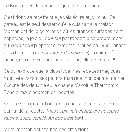
Le Bodding est le pécher mignon de ma maman.
C’est donc sa recette que je vais écrire aujourd’hui. Ce
gâteau est le seul dessert qu’elle cuisinait à la maison…
Maman est de la génération où les grandes surfaces sont
apparues, la joie du
tout fait
par rapport à sa propre mère
qui
devait
tout
préparer elle-même. Mariée en 1968, l’année
de la libération de
nombreux
domaines
:-), la cuisine fut la
sienne, ma mère ne cuisine quasi pas, elle déteste ça!!!
Ce qui explique que la plupart de mes recettes magiques
m’ont été transmises par ma mamie et non par ma maman.
Aucune des deux n’a eu la chance d’avoir le Thermomix…
Donc à moi d’adapter les recettes.
Voici le sms (traduction: texto) que j’ai reçu quand je lui ai
demandé la recette:
Vieux pain, lait chaud, crème jaune,
raisins, sucre vanillé. Ah que c’est bon
! ….
Merci maman pour toutes ces précisions!!