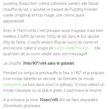
pudding (
traduction: crème pâtissière vanille), elle faisait
chauffer du lait, y ajoutait un paquet de Pudding Powder
vanille (Impérial) et hop magie, une crème jaune
apparaissait.
Avec le Thermomix c’est presque aussi magique mais bien
meilleur, il suffit de verser 500g de lait dans le bol, ajouter
30g de farine, 3 oeufs entiers, 80g de sucre de canne et
encore une cuiller à soupe de
sucre vanillé maison. .
.. Elle
avait bien dit du sucre vanillé dans son message!!!
Je chauffe
7min/90°/vit4 sans le gobelet.
Pendant ce temps je préchauffe le four à 180° et je prépare
mon moule tablette en silicone de Demarle (le moule
marguerite
va bien aussi pour ce gâteau). Si vous utilisez un
moule classique ou un plat à gratin, il vaut mieux le beurrer.
A la sonnerie je mixe
10sec/vit9
afin de faire disparaître
d’éventuels grumeaux.