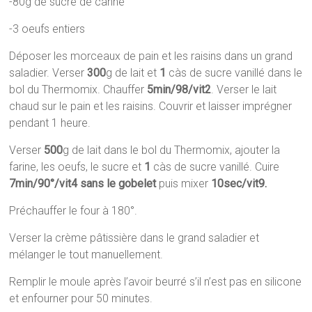
-80g de sucre de canne
-3 oeufs entiers
Déposer les morceaux de pain et les raisins dans un grand
saladier. Verser
300
g de lait et
1
càs de sucre vanillé dans le
bol du Thermomix. Chauffer
5min/98/vit2
. Verser le lait
chaud sur le pain et les raisins. Couvrir et laisser imprégner
pendant 1 heure.
Verser
500
g de lait dans le bol du Thermomix, ajouter la
farine, les oeufs, le sucre et
1
càs de sucre vanillé. Cuire
7min/90°/vit4 sans le gobelet
puis mixer
10sec/vit9.
Préchauffer le four à 180°.
Verser la crème pâtissière dans le grand saladier et
mélanger le tout manuellement.
Remplir le moule après l’avoir beurré s’il n’est pas en silicone
et enfourner pour 50 minutes.