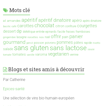
Mots clé
apéritif
apéritif dinatoire
apéro
amandes
ail
apéro dinatoire
chocolat
carottes
courgettes
citron
confiture
basilic
café
dip
dessert
entrée
facile
diététique
epinards
fraises
framboises
offrir
panier
pain
lasagne
noël
gingembre
noisettes
noix
gourmand
pommes
pâtes
poisson
poivrons
rapide
persil
risotto
sans gluten
sans lactose
salade
sauce
vegetarien
tomates
varoma
verrine
tomate
vanille
Blogs et sites amis à découvrir
Par Catherine
Epices-santé
Une sélection de vins bio-humain-européen