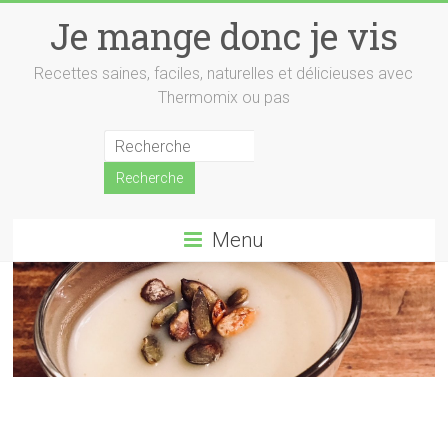
Skip
Je mange donc je vis
to
content
Recettes saines, faciles, naturelles et délicieuses avec
Thermomix ou pas
Menu