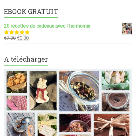
EBOOK GRATUIT
20 recettes de cadeaux avec Thermomix
€
7,00
€
0,00
Note
5.00
sur 5
A télécharger