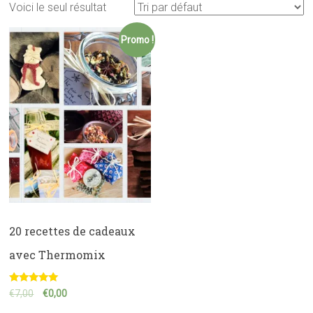
Voici le seul résultat
Promo !
20 recettes de cadeaux
avec Thermomix
Note
€
7,00
€
0,00
5.00
sur 5