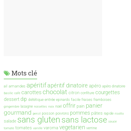
Mots clé
apéritif
apéritif dinatoire
apéro
amandes
ail
apéro dinatoire
chocolat
carottes
courgettes
citron
confiture
basilic
café
dip
dessert
entrée
facile
diététique
epinards
fraises
framboises
offrir
panier
pain
lasagne
noël
gingembre
noisettes
noix
gourmand
pommes
pâtes
poisson
poivrons
rapide
persil
risotto
sans gluten
sans lactose
salade
sauce
vegetarien
tomates
varoma
verrine
tomate
vanille